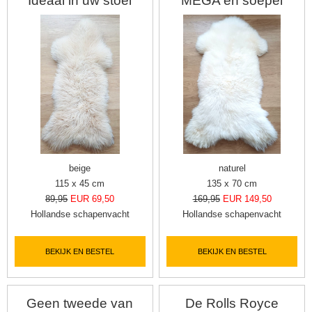
Ideaal in uw stoel
MEGA en soepel
beige
naturel
115 x 45 cm
135 x 70 cm
89,95
EUR 69,50
169,95
EUR 149,50
Hollandse schapenvacht
Hollandse schapenvacht
BEKIJK EN BESTEL
BEKIJK EN BESTEL
Geen tweede van
De Rolls Royce