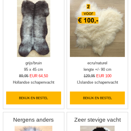
grijs/bruin
ecru/naturel
95 x 45 cm
lengte +/- 90 cm
89,95
EUR 64,50
129,95
EUR 100
Hollandse schapenvacht
IJslandse schapenvacht
BEKIJK EN BESTEL
BEKIJK EN BESTEL
Nergens anders
Zeer stevige vacht