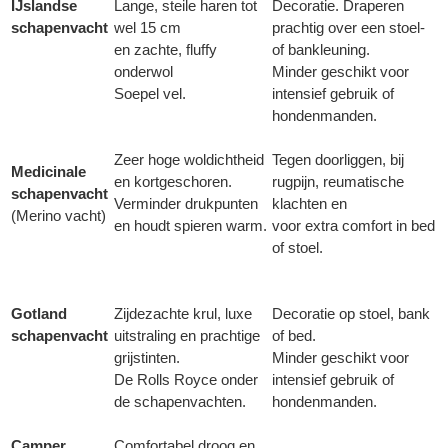
IJslandse
Lange, steile haren tot
Decoratie. Draperen
schapenvacht
wel 15 cm
prachtig over een stoel-
en zachte, fluffy
of bankleuning.
onderwol
Minder geschikt voor
Soepel vel.
intensief gebruik of
hondenmanden.
Zeer hoge woldichtheid
Tegen doorliggen, bij
Medicinale
en kortgeschoren.
rugpijn, reumatische
schapenvacht
Verminder drukpunten
klachten en
(Merino vacht)
en houdt spieren warm.
voor extra comfort in bed
of stoel.
Gotland
Zijdezachte krul, luxe
Decoratie op stoel, bank
schapenvacht
uitstraling en prachtige
of bed.
grijstinten.
Minder geschikt voor
De Rolls Royce onder
intensief gebruik of
de schapenvachten.
hondenmanden.
Camper
Comfortabel droog en