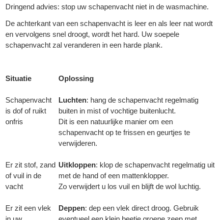
Dringend advies: stop uw schapenvacht niet in de wasmachine.
De achterkant van een schapenvacht is leer en als leer nat wordt
en vervolgens snel droogt, wordt het hard. Uw soepele
schapenvacht zal veranderen in een harde plank.
Situatie
Oplossing
Schapenvacht
Luchten
: hang de schapenvacht regelmatig
is dof of ruikt
buiten in mist of vochtige buitenlucht.
onfris
Dit is een natuurlijke manier om een
schapenvacht op te frissen en geurtjes te
verwijderen.
Er zit stof, zand
Uitkloppen
: klop de schapenvacht regelmatig uit
of vuil in de
met de hand of een mattenklopper.
vacht
Zo verwijdert u los vuil en blijft de wol luchtig.
Er zit een vlek
Deppen
: dep een vlek direct droog. Gebruik
in uw
eventueel een klein beetje groene zeep met