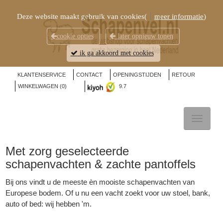
Deze website maakt gebruik van cookies(
meer informatie
)
cookie opties
later opnieuw tonen
ik ga akkoord met cookies
KLANTENSERVICE
CONTACT
OPENINGSTIJDEN
RETOUR
WINKELWAGEN (
0
)
9.7
TOGGL
NAVIG
Met zorg geselecteerde
schapenvachten & zachte pantoffels
Bij ons vindt u de meeste èn mooiste schapenvachten van
Europese bodem. Of u nu een vacht zoekt voor uw stoel, bank,
auto of bed: wij hebben 'm.