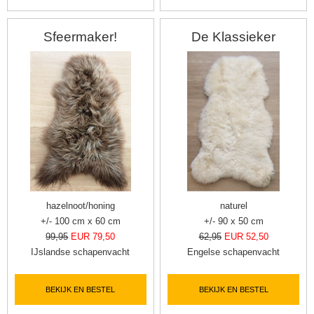
Sfeermaker!
De Klassieker
hazelnoot/honing
naturel
+/- 100 cm x 60 cm
+/- 90 x 50 cm
99,95
EUR 79,50
62,95
EUR 52,50
IJslandse schapenvacht
Engelse schapenvacht
BEKIJK EN BESTEL
BEKIJK EN BESTEL