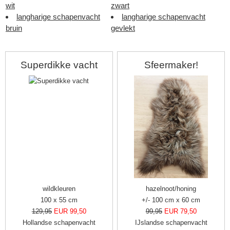
wit
zwart
langharige schapenvacht
langharige schapenvacht
bruin
gevlekt
Superdikke vacht
Sfeermaker!
▼
wildkleuren
hazelnoot/honing
100 x 55 cm
+/- 100 cm x 60 cm
▼
129,95
EUR 99,50
99,95
EUR 79,50
Hollandse schapenvacht
IJslandse schapenvacht