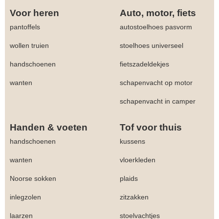
Voor heren
Auto, motor, fiets
pantoffels
autostoelhoes pasvorm
wollen truien
stoelhoes universeel
handschoenen
fietszadeldekjes
wanten
schapenvacht op motor
schapenvacht in camper
Handen & voeten
Tof voor thuis
handschoenen
kussens
wanten
vloerkleden
Noorse sokken
plaids
inlegzolen
zitzakken
laarzen
stoelvachtjes