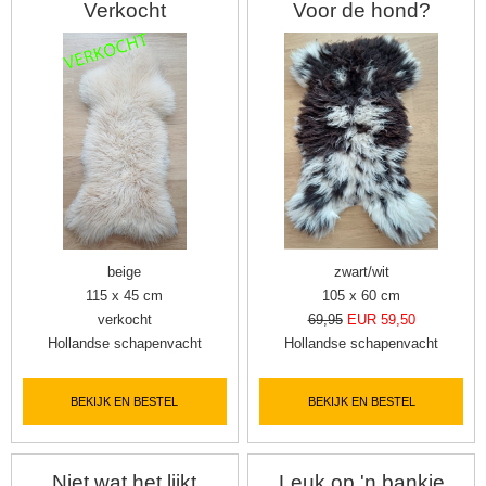
Verkocht
Voor de hond?
beige
zwart/wit
115 x 45 cm
105 x 60 cm
verkocht
69,95
EUR 59,50
Hollandse schapenvacht
Hollandse schapenvacht
BEKIJK EN BESTEL
BEKIJK EN BESTEL
Niet wat het lijkt
Leuk op 'n bankje