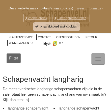
Deze website maakt gebruik van cookies(
meer informatie
)
cookie opties
later opnieuw tonen
ik ga akkoord met cookies
KLANTENSERVICE
CONTACT
OPENINGSTIJDEN
RETOUR
WINKELWAGEN (
0
)
9.7
Filter
TOGGL
NAVIG
Schapenvacht langharig
De meest verkochte langharige schapenvachten zijn die in de
sale. Staat hier geen schapenvacht langharig van uw smaak bij?
Kijk dan eens bij
langharige schapenvacht
langharige schapenvacht