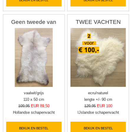
BEKIJK EN BESTEL
BEKIJK EN BESTEL
Geen tweede van
TWEE VACHTEN
vaalwit/grijs
ecru/naturel
110 x 50 cm
lengte +/- 90 cm
109,95
EUR 89,50
129,95
EUR 100
Hollandse schapenvacht
IJslandse schapenvacht
BEKIJK EN BESTEL
BEKIJK EN BESTEL