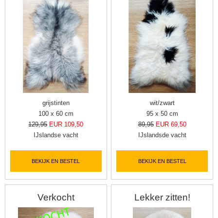
grijstinten
wit/zwart
100 x 60 cm
95 x 50 cm
129,95
EUR 109,50
89,95
EUR 69,50
IJslandse vacht
IJslandsde vacht
BEKIJK EN BESTEL
BEKIJK EN BESTEL
Verkocht
Lekker zitten!