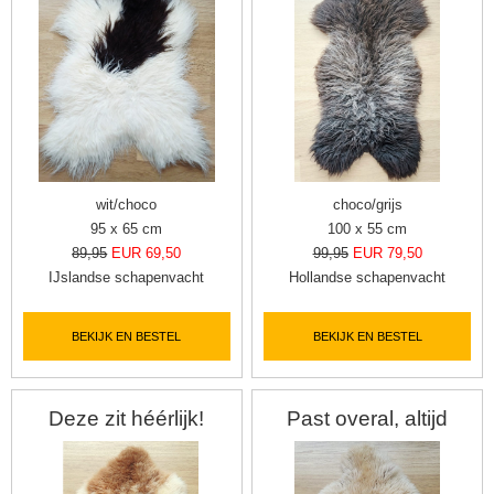
wit/choco
choco/grijs
95 x 65 cm
100 x 55 cm
89,95
EUR 69,50
99,95
EUR 79,50
IJslandse schapenvacht
Hollandse schapenvacht
BEKIJK EN BESTEL
BEKIJK EN BESTEL
Deze zit héérlijk!
Past overal, altijd