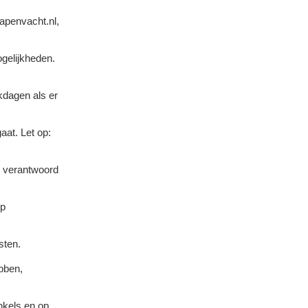
apenvacht.nl,
ogelijkheden.
kdagen als er
aat. Let op:
s verantwoord
ip
sten.
ebben,
nkels en op