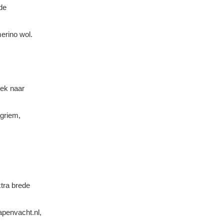
de
erino wol.
oek naar
griem,
xtra brede
penvacht.nl,