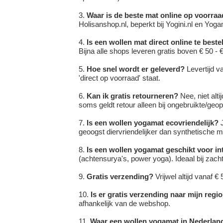
Waar is de beste mat online op voorra
Holisanshop.nl, beperkt bij Yogini.nl en Yoga
Is een wollen mat direct online te beste
Bijna alle shops leveren gratis boven € 50 - 
Hoe snel wordt er geleverd?
Levertijd v
'direct op voorraad' staat.
Kan ik gratis retourneren?
Nee, niet alt
soms geldt retour alleen bij ongebruikte/geo
Is een wollen yogamat ecovriendelijk?
J
geoogst diervriendelijker dan synthetische m
Is een wollen yogamat geschikt voor i
(achtensurya's, power yoga). Ideaal bij zach
Gratis verzending?
Vrijwel altijd vanaf 
Is er gratis verzending naar mijn regi
afhankelijk van de webshop.
Waar een wollen yogamat in Nederlan