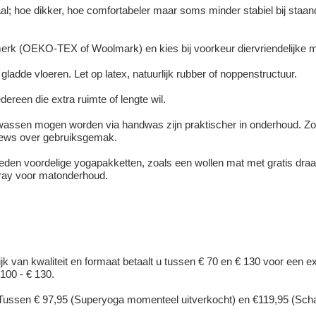
al; hoe dikker, hoe comfortabeler maar soms minder stabiel bij staan
erk (OEKO-TEX of Woolmark) en kies bij voorkeur diervriendelijke m
 gladde vloeren. Let op latex, natuurlijk rubber of noppenstructuur.
ereen die extra ruimte of lengte wil.
wassen mogen worden via handwas zijn praktischer in onderhoud. Z
views over gebruiksgemak.
den voordelige yogapakketten, zoals een wollen mat met gratis draa
pray voor matonderhoud.
jk van kwaliteit en formaat betaalt u tussen € 70 en € 130 voor een e
100 - € 130.
ussen € 97,95 (Superyoga momenteel uitverkocht) en €119,95 (Scha