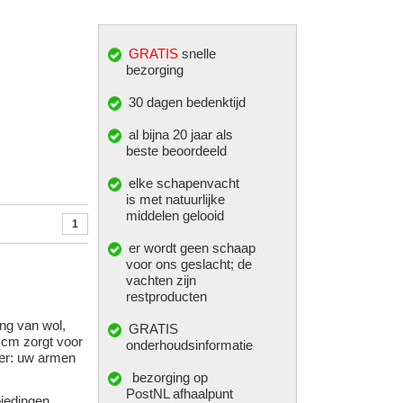
GRATIS
snelle
bezorging
30 dagen bedenktijd
al bijna 20 jaar als
beste beoordeeld
elke
schapenvacht
is met natuurlijke
middelen gelooid
1
er wordt geen schaap
voor ons geslacht; de
vachten zijn
restproducten
ing van wol,
GRATIS
 cm zorgt voor
onderhoudsinformatie
ler: uw armen
bezorging op
PostNL afhaalpunt
biedingen,