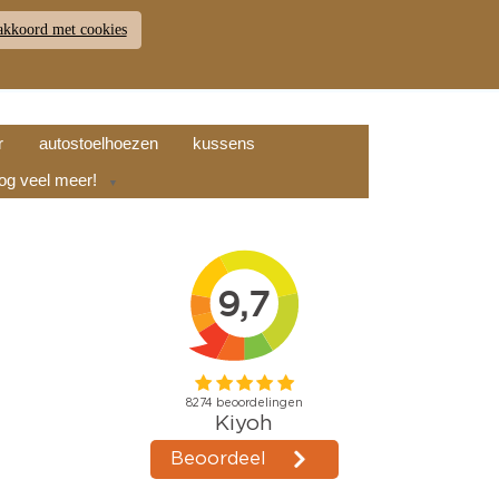
akkoord met cookies
JDEN
RETOUR
WINKELWAGEN (
0
)
9.7
r
autostoelhoezen
kussens
nog veel meer!
▼