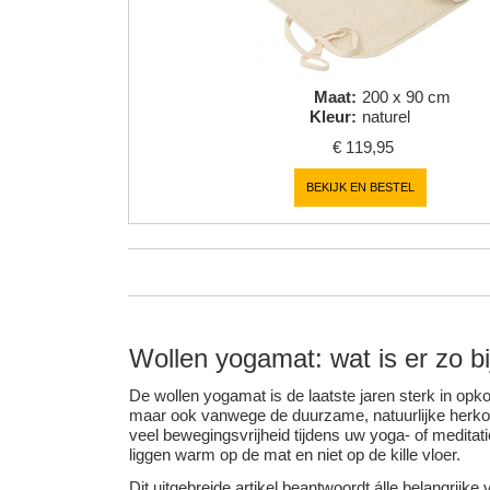
Maat
:
200 x 90 cm
Kleur
:
naturel
€
119,95
BEKIJK EN BESTEL
Wollen yogamat: wat is er zo b
De wollen yogamat is de laatste jaren sterk in opko
maar ook vanwege de duurzame, natuurlijke herkom
veel bewegingsvrijheid tijdens uw yoga- of medita
liggen warm op de mat en niet op de kille vloer.
Dit uitgebreide artikel beantwoordt álle belangrij