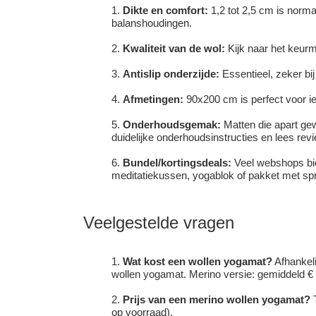
Dikte en comfort:
1,2 tot 2,5 cm is norma
balanshoudingen.
Kwaliteit van de wol:
Kijk naar het keurm
Antislip onderzijde:
Essentieel, zeker bij
Afmetingen:
90x200 cm is perfect voor ied
Onderhoudsgemak:
Matten die apart ge
duidelijke onderhoudsinstructies en lees re
Bundel/kortingsdeals:
Veel webshops bie
meditatiekussen, yogablok of pakket met s
Veelgestelde vragen
Wat kost een wollen yogamat?
Afhankeli
wollen yogamat. Merino versie: gemiddeld € 
Prijs van een merino wollen yogamat?
T
op voorraad).