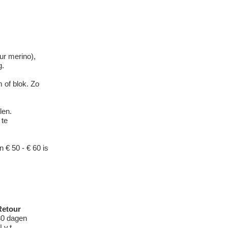
eur merino),
g.
 of blok. Zo
len.
 te
 € 50 - € 60 is
Retour
30 dagen
.v.t.