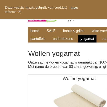
Deze website maakt gebruik van cookies(
meer
informatie
)
home
SALE
bonte & grijze
witte vac
pantoffels
onderdekens
yogamat
zad
Wollen yogamat
Onze zachte wollen yogamat is gemaakt van 100% z
Met name de breedte van 90 cm is geweldig: u ligt
Wollen yogamat