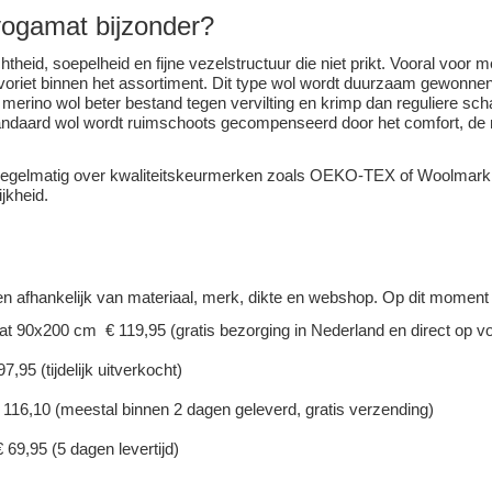
yogamat bijzonder?
heid, soepelheid en fijne vezelstructuur die niet prikt. Vooral voor
oriet binnen het assortiment. Dit type wol wordt duurzaam gewonnen e
 merino wol beter bestand tegen vervilting en krimp dan reguliere sc
standaard wol wordt ruimschoots gecompenseerd door het comfort, de
regelmatig over kwaliteitskeurmerken zoals OEKO-TEX of Woolmark,
jkheid.
 afhankelijk van materiaal, merk, dikte en webshop. Op dit moment 
t 90x200 cm € 119,95 (gratis bezorging in Nederland en direct op v
95 (tijdelijk uitverkocht)
116,10 (meestal binnen 2 dagen geleverd, gratis verzending)
69,95 (5 dagen levertijd)