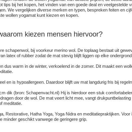
t tips bij het kopen, het vinden van een goede deal en veelgestelde 
en. We vergelijken diverse merken en typen, bespreken feiten en cij
ste wollen yogamat kunt kiezen en kopen.
 waarom kiezen mensen hiervoor?
e schapenwol, bij voorkeur merino wol. De toplaag bestaat uit gewev
n latex of rubber zodat de mat stevig blijft liggen op elke ondergrond
en dus warm in de winter, verkoelend in de zomer. Dit maakt een wol
itatie.
eel en is hypoallergeen. Daardoor blijft uw mat langdurig fris bij regel
 cm dik (bron:
Schapenvacht.nl
) Hij is hierdoor een stuk comfortabele
dragen door de wol. De mat veert licht mee, vangt drukpuntbelasting o
of meditatie.
ga, Restorative, Hatha Yoga, Yoga Nidra en meditatiepraktijken. Voor 
e minder geschikt vanwege de geringere grip.