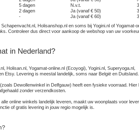
5 dagen
N.v.t.
2 dagen
Ja (vanaf € 50)
-
Ja (vanaf € 60)
j Schapenvacht.nl, Holisanshop.nl en soms bij Yogini.nl of Yogamat-on
tuks. Controleer dus direct voor aankoop de webshop van uw voorkeur
at in Nederland?
, Holisan.nl, Yogamat-online.nl (Ecoyogi), Yogini.nl, Superyoga.nl,
n Etsy. Levering is meestal landelijk, soms naar België en Duitsland.
(zoals Dewollenwinkel in Delfgauw) heeft een fysieke voorraad. Hier 
 afgehaald zonder verzendkosten.
 alle online winkels landelijk leveren, maakt uw woonplaats voor leve
tie of gratis levering in jouw regio mogelijk is.
n?