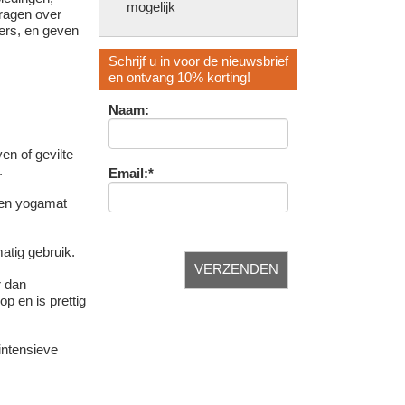
mogelijk
vragen over
fers, en geven
Schrijf u in voor de nieuwsbrief
en ontvang 10% korting!
Naam:
en of gevilte
.
Email:*
len yogamat
matig gebruik.
r dan
p en is prettig
intensieve