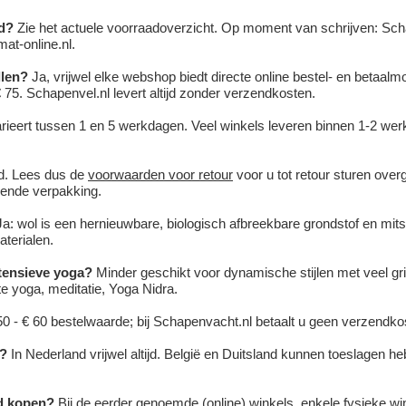
ad?
Zie het actuele voorraadoverzicht. Op moment van schrijven: Sch
mat-online.nl.
llen?
Ja, vrijwel elke webshop biedt directe online bestel- en betaalm
€ 75. Schapenvel.nl levert altijd zonder verzendkosten.
arieert tussen 1 en 5 werkdagen. Veel winkels leveren binnen 1-2 wer
ijd. Lees dus de
voorwaarden voor retour
voor u tot retour sturen overg
pende verpakking.
a: wol is een hernieuwbare, biologisch afbreekbare grondstof en mit
aterialen.
ntensieve yoga?
Minder geschikt voor dynamische stijlen met veel gr
te yoga, meditatie, Yoga Nidra.
€ 50 - € 60 bestelwaarde; bij Schapenvacht.nl betaalt u geen verzendko
o?
In Nederland vrijwel altijd. België en Duitsland kunnen toeslagen h
d kopen?
Bij de eerder genoemde (online) winkels, enkele fysieke wi