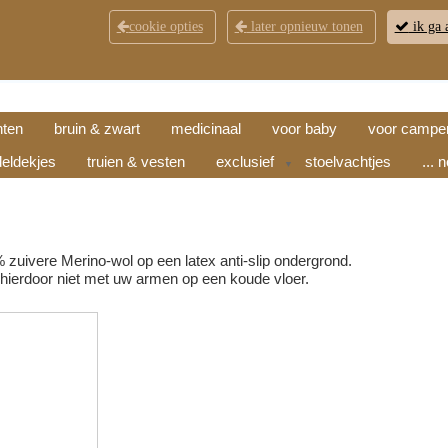
cookie opties
later opnieuw tonen
ik ga 
KLANTENSERVICE
CONTACT
OPENINGSTI
hten
bruin & zwart
medicinaal
voor baby
voor campe
eldekjes
truien & vesten
exclusief
stoelvachtjes
... 
▼
uivere Merino-wol op een latex anti-slip ondergrond.
 hierdoor niet met uw armen op een koude vloer.