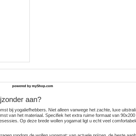
powered by
myShop.com
ijzonder aan?
mst bij yogaliefhebbers. Niet alleen vanwege het zachte, luxe uitstral
st van het materiaal. Specifiek het extra ruime formaat van 90x200
tiesessies. Op deze brede wollen yogamat ligt u echt veel comfortabe
ke vragen rondom de wollen yogamat: van actuele prijzen, de beste aan