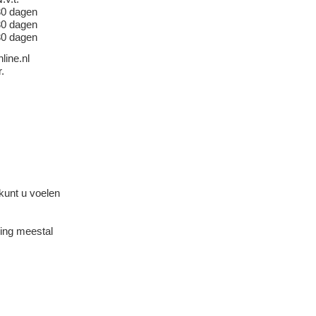
30 dagen
30 dagen
30 dagen
line.nl
.
kunt u voelen
ring meestal