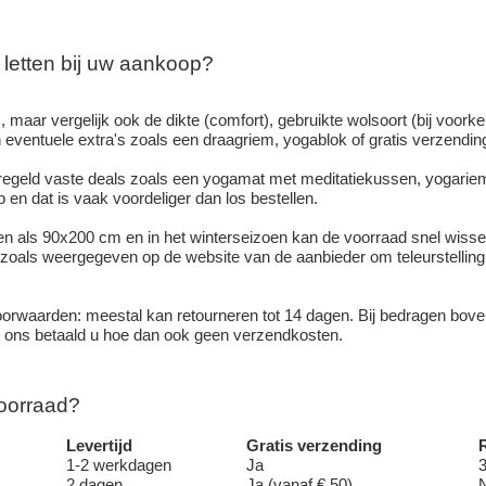
letten bij uw aankoop?
s, maar vergelijk ook de dikte (comfort), gebruikte wolsoort (bij voork
 eventuele extra's zoals een draagriem, yogablok of gratis verzendin
geld vaste deals zoals een yogamat met meditatiekussen, yogariem
en dat is vaak voordeliger dan los bestellen.
en als 90x200 cm en in het winterseizoen kan de voorraad snel wisse
zoals weergegeven op de website van de aanbieder om teleurstelling
orwaarden: meestal kan retourneren tot 14 dagen. Bij bedragen boven
j ons betaald u hoe dan ook geen verzendkosten.
voorraad?
Levertijd
Gratis verzending
1-2 werkdagen
Ja
2 dagen
Ja (vanaf € 50)
N