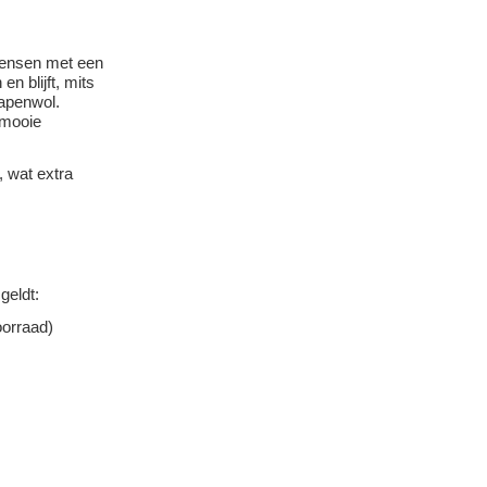
 mensen met een
n blijft, mits
hapenwol.
 mooie
 wat extra
geldt:
oorraad)