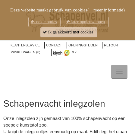
Deze website maakt gebruik van cookies(
meer informatie
)
cookie opties
later opnieuw tonen
ik ga akkoord met cookies
KLANTENSERVICE
CONTACT
OPENINGSTIJDEN
RETOUR
WINKELWAGEN (
0
)
9.7
TOGGL
NAVIG
Schapenvacht inlegzolen
Onze inlegzolen zijn gemaakt van 100% schapenvacht op een
soepele kunststof zool.
U knipt de inlegzooltjes eenvoudig op maat. Edith legt het u aan