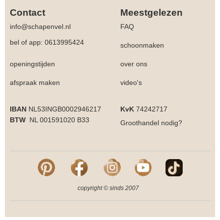
Contact
Meestgelezen
info@schapenvel.nl
FAQ
bel of app: 0613995424
schoonmaken
openingstijden
over ons
afspraak maken
video's
IBAN
NL53INGB0002946217
KvK
74242717
BTW
NL 001591020 B33
Groothandel
nodig?
copyright © sinds 2007