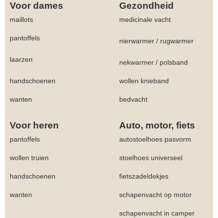
Voor dames
Gezondheid
maillots
medicinale vacht
pantoffels
nierwarmer
/
rugwarmer
laarzen
nekwarmer
/
polsband
handschoenen
wollen knieband
wanten
bedvacht
Voor heren
Auto, motor, fiets
pantoffels
autostoelhoes pasvorm
wollen truien
stoelhoes universeel
handschoenen
fietszadeldekjes
wanten
schapenvacht op motor
schapenvacht in camper