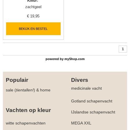
Kleur
:
zachtgeel
€
19,95
BEKIJK EN BESTEL
1
powered by
myShop.com
Populair
Divers
medicinale vacht
sale (
tientallen!
)
&
home
Gotland schapenvacht
Vachten op kleur
IJslandse schapenvacht
witte schapenvachten
MEGA XXL