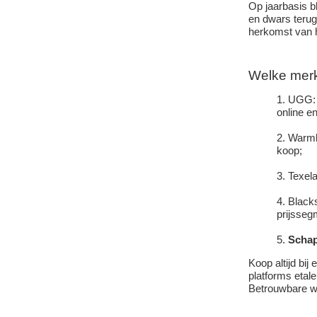
Op jaarbasis b
en dwars terug
herkomst van h
Welke merk
UGG: 
online en
Warmba
koop;
Texela
Black
prijsseg
Schap
Koop altijd bi
platforms etal
Betrouwbare w