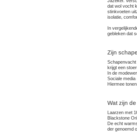
Jazeker. Versc
dat wol vocht 
stinkvoeten ui
isolatie, comfor
In vergelijken
gebleken dat sc
Zijn schape
Schapenvacht l
krijgt een sto
In de modewere
Sociale media 
Hiermee tonen 
Wat zijn d
Laarzen met 10
Blackstone Ori
De echt warmste
der genoemd o