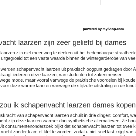
powered by
myShop.com
cht laarzen zijn zeer geliefd bij dames
aarzen zijn niet meer weg te denken uit het hedendaagse straatbeel
n uitgegroeid tot een vaste waarde binnen de wintergarderobe van vee
 werden schapenvacht laarzen uit praktisch oogpunt gedragen door A
raagt iedereen deze laarzen, van studenten tot zakenmensen.
nwege mode, maar vooral vanwege de praktische voordelen bij koude
oor deze warme laarzen vanwege de stijlvolle uitstraling en de funct
ou ik schapenvacht laarzen dames kope
skracht van schapenvacht laarzen schuilt in drie dingen: comfort, wa
ht zijn deze laarzen warmer dan synthetische alternatieven. Ze hou
 Uit consumentenonderzoek blijkt dat schapenvacht laarzen tot twee k
vocht zonder klam of klef te worden, zodat u niet snel last krijgt van