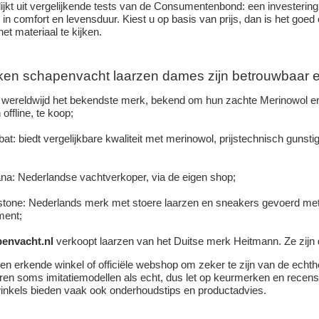
lijkt uit vergelijkende tests van de Consumentenbond: een investering
 in comfort en levensduur. Kiest u op basis van prijs, dan is het go
et materiaal te kijken.
en schapenvacht laarzen dames zijn betrouwbaar e
wereldwijd het bekendste merk, bekend om hun zachte Merinowol en 
 offline, te koop;
t: biedt vergelijkbare kwaliteit met merinowol, prijstechnisch gunstige
na: Nederlandse vachtverkoper, via de eigen shop;
stone: Nederlands merk met stoere laarzen en sneakers gevoerd met 
ment;
envacht.nl
verkoopt laarzen van het Duitse merk Heitmann. Ze zijn d
j een erkende winkel of officiële webshop om zeker te zijn van de echt
eren soms imitatiemodellen als echt, dus let op keurmerken en recens
inkels bieden vaak ook onderhoudstips en productadvies.