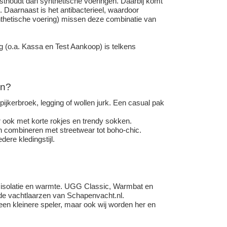
thoudt dan synthetische voeringen. Daarbij komt
 Daarnaast is het antibacterieel, waardoor
ynthetische voering) missen deze combinatie van
g (o.a. Kassa en Test Aankoop) is telkens
en?
jkerbroek, legging of wollen jurk. Een casual pak
ook met korte rokjes en trendy sokken.
en combineren met streetwear tot boho-chic.
ere kledingstijl.
 isolatie en warmte. UGG Classic, Warmbat en
r de vachtlaarzen van Schapenvacht.nl.
 een kleinere speler, maar ook wij worden her en