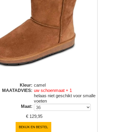
Kleur
:
camel
MAATADVIES
:
uw schoenmaat + 1
helaas niet geschikt voor smalle
voeten
Maat
:
€
129,95
BEKIJK EN BESTEL