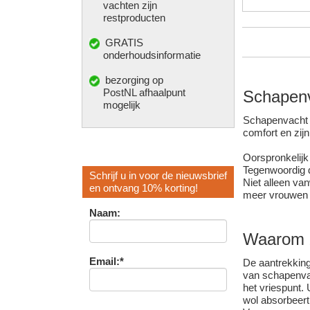
vachten zijn
restproducten
GRATIS
onderhoudsinformatie
bezorging op
PostNL afhaalpunt
Schapenva
mogelijk
Schapenvacht l
comfort en zij
Oorspronkelijk
Tegenwoordig d
Schrijf u in voor de nieuwsbrief
Niet alleen va
en ontvang 10% korting!
meer vrouwen v
Naam:
Waarom z
Email:*
De aantrekking
van schapenvac
het vriespunt.
wol absorbeert 