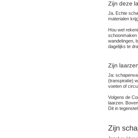
Zijn deze l
Ja. Echte scha
materialen kri
Hou wel rekeni
schoonmaken is
wandelingen, b
dagelijks te dr
Zijn laarz
Ja: schapenvac
(transpiratie)
voeten of circ
Volgens de Co
laarzen. Bovend
Dit in tegenste
Zijn sch