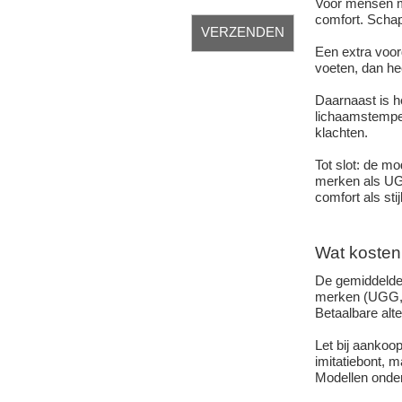
Voor mensen me
comfort. Schap
Een extra voor
voeten, dan he
Daarnaast is he
lichaamstemper
klachten.
Tot slot: de m
merken als UGG
comfort als stij
Wat kosten
De gemiddelde 
merken (UGG, 
Betaalbare alt
Let bij aankoo
imitatiebont, 
Modellen onder 