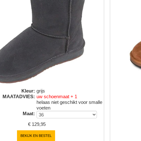
Kleur
:
grijs
MAATADVIES
:
uw schoenmaat + 1
helaas niet geschikt voor smalle
voeten
Maat
:
€
129,95
BEKIJK EN BESTEL