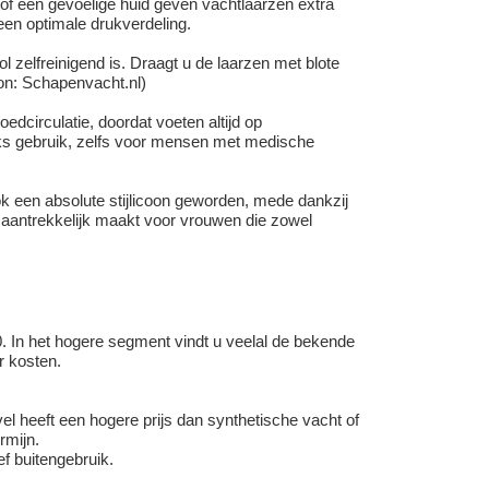
f een gevoelige huid geven vachtlaarzen extra
een optimale drukverdeling.
 zelfreinigend is. Draagt u de laarzen met blote
ron: Schapenvacht.nl)
edcirculatie, doordat voeten altijd op
jks gebruik, zelfs voor mensen met medische
ok een absolute stijlicoon geworden, mede dankzij
a aantrekkelijk maakt voor vrouwen die zowel
0. In het hogere segment vindt u veelal de bekende
r kosten.
el heeft een hogere prijs dan synthetische vacht of
rmijn.
ef buitengebruik.