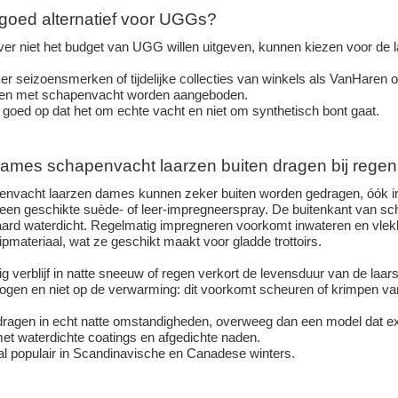
 goed alternatief voor UGGs?
ver niet het budget van UGG willen uitgeven, kunnen kiezen voor de
 er seizoensmerken of tijdelijke collecties van winkels als VanHaren 
rzen met schapenvacht worden aangeboden.
l goed op dat het om echte vacht en niet om synthetisch bont gaat.
dames schapenvacht laarzen buiten dragen bij rege
envacht laarzen dames kunnen zeker buiten worden gedragen, óók in
een geschikte suède- of leer-impregneerspray. De buitenkant van sc
aard waterdicht. Regelmatig impregneren voorkomt inwateren en vlek
lipmateriaal, wat ze geschikt maakt voor gladde trottoirs.
ig verblijf in natte sneeuw of regen verkort de levensduur van de laar
rogen en niet op de verwarming: dit voorkomt scheuren of krimpen van
 dragen in echt natte omstandigheden, overweeg dan een model dat expl
et waterdichte coatings en afgedichte naden.
al populair in Scandinavische en Canadese winters.