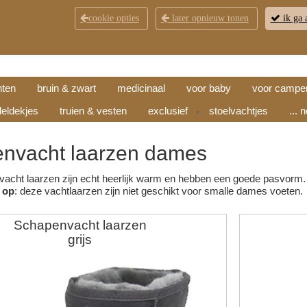
cookie opties
later opnieuw tonen
ik ga 
KLANTENSERVICE
CONTACT
OPENINGSTI
hten
bruin & zwart
medicinaal
voor baby
voor campe
eldekjes
truien & vesten
exclusief
stoelvachtjes
... 
▼
nvacht laarzen dames
cht laarzen zijn echt heerlijk warm en hebben een goede pasvorm. 
 op
: deze vachtlaarzen zijn niet geschikt voor smalle dames voeten.
Schapenvacht laarzen
grijs