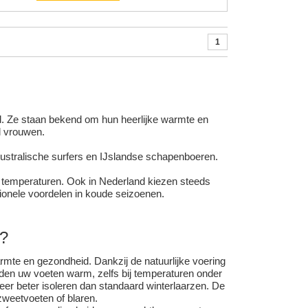
1
d. Ze staan bekend om hun heerlijke warmte en
l vrouwen.
ustralische surfers en IJslandse schapenboeren.
 temperaturen. Ook in Nederland kiezen steeds
ionele voordelen in koude seizoenen.
n?
rmte en gezondheid. Dankzij de natuurlijke voering
den uw voeten warm, zelfs bij temperaturen onder
eer beter isoleren dan standaard winterlaarzen. De
 zweetvoeten of blaren.