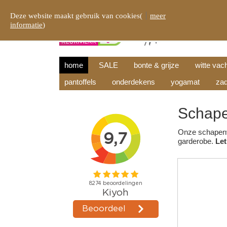
Deze website maakt gebruik van cookies(
meer
informatie
)
home
SALE
bonte & grijze
witte vac
pantoffels
onderdekens
yogamat
zad
Schape
Onze schapenva
garderobe.
Let