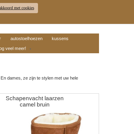
akkoord met cookies
JDEN
RETOUR
WINKELWAGEN (
0
)
9.7
r
autostoelhoezen
kussens
nog veel meer!
▼
En dames, ze zijn te stylen met uw hele
Schapenvacht laarzen
camel bruin