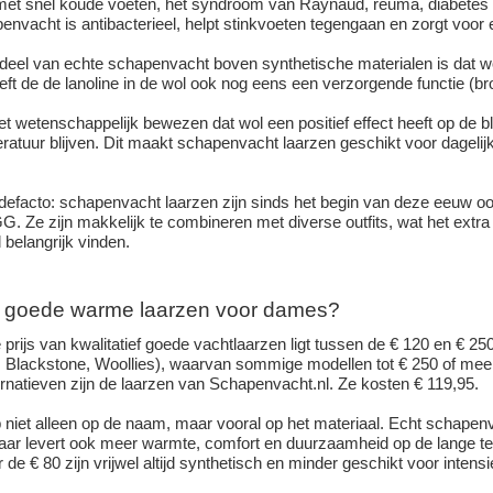
t snel koude voeten, het syndroom van Raynaud, reuma, diabetes o
envacht is antibacterieel, helpt stinkvoeten tegengaan en zorgt voor 
deel van echte schapenvacht boven synthetische materialen is dat wol
eft de de lanoline in de wol ook nog eens een verzorgende functie (b
t wetenschappelijk bewezen dat wol een positief effect heeft op de blo
atuur blijven. Dit maakt schapenvacht laarzen geschikt voor dageli
odefacto: schapenvacht laarzen zijn sinds het begin van deze eeuw o
. Ze zijn makkelijk te combineren met diverse outfits, wat het extr
l belangrijk vinden.
 goede warme laarzen voor dames?
prijs van kwalitatief goede vachtlaarzen ligt tussen de € 120 en € 25
Blackstone, Woollies), waarvan sommige modellen tot € 250 of mee
ernatieven zijn de laarzen van Schapenvacht.nl. Ze kosten € 119,95.
p niet alleen op de naam, maar vooral op het materiaal. Echt schapenv
maar levert ook meer warmte, comfort en duurzaamheid op de lange te
de € 80 zijn vrijwel altijd synthetisch en minder geschikt voor intensi