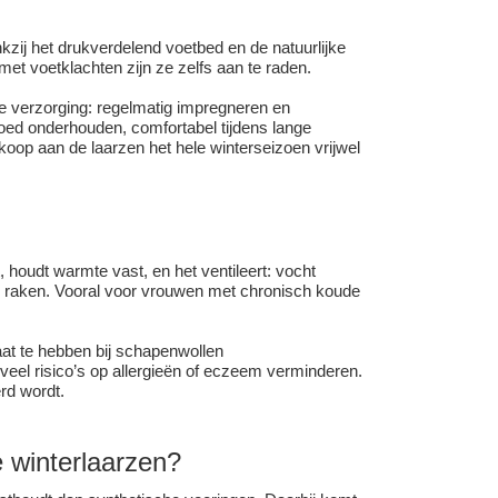
kzij het drukverdelend voetbed en de natuurlijke
et voetklachten zijn ze zelfs aan te raden.
te verzorging: regelmatig impregneren en
oed onderhouden, comfortabel tijdens lange
op aan de laarzen het hele winterseizoen vrijwel
 houdt warmte vast, en het ventileert: vocht
e raken. Vooral voor vrouwen met chronisch koude
t te hebben bij schapenwollen
 veel risico’s op allergieën of eczeem verminderen.
erd wordt.
 winterlaarzen?