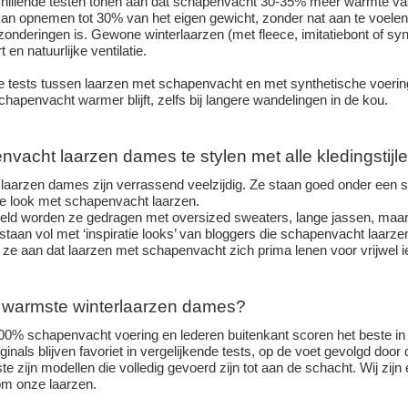
hillende testen tonen aan dat schapenvacht 30-35% meer warmte vas
kan opnemen tot 30% van het eigen gewicht, zonder nat aan te voelen.
tzonderingen is. Gewone winterlaarzen (met fleece, imitatiebont of s
t en natuurlijke ventilatie.
de tests tussen laarzen met schapenvacht en met synthetische voerin
hapenvacht warmer blijft, zelfs bij langere wandelingen in de kou.
nvacht laarzen dames te stylen met alle kledingstijl
aarzen dames zijn verrassend veelzijdig. Ze staan goed onder een spi
ere look met schapenvacht laarzen.
ld worden ze gedragen met oversized sweaters, lange jassen, maar 
staan vol met ‘inspiratie looks’ van bloggers die schapenvacht laarz
ze aan dat laarzen met schapenvacht zich prima lenen voor vrijwel ied
e warmste winterlaarzen dames?
0% schapenvacht voering en lederen buitenkant scoren het beste in
ginals blijven favoriet in vergelijkende tests, op de voet gevolgd doo
 zijn modellen die volledig gevoerd zijn tot aan de schacht. Wij zijn
m onze laarzen.