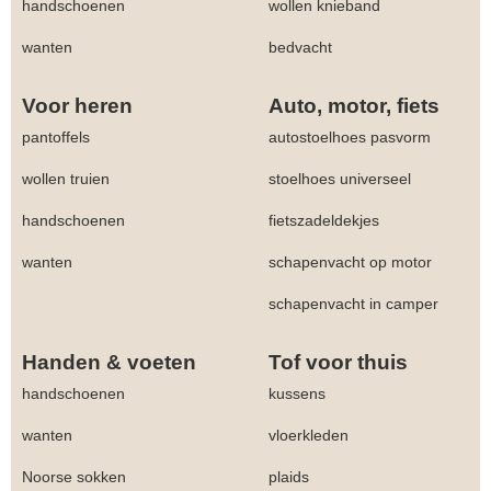
handschoenen
wollen knieband
wanten
bedvacht
Voor heren
Auto, motor, fiets
pantoffels
autostoelhoes pasvorm
wollen truien
stoelhoes universeel
handschoenen
fietszadeldekjes
wanten
schapenvacht op motor
schapenvacht in camper
Handen & voeten
Tof voor thuis
handschoenen
kussens
wanten
vloerkleden
Noorse sokken
plaids