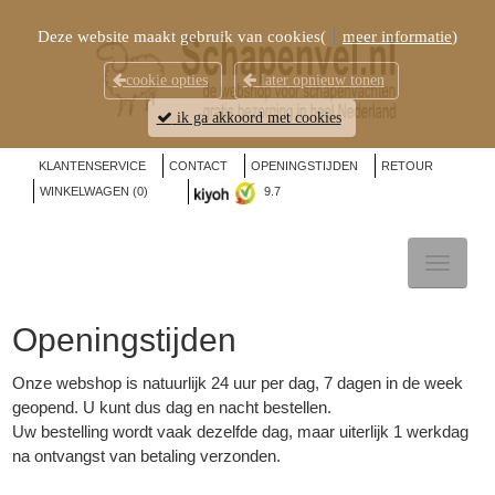
Deze website maakt gebruik van cookies(
meer informatie
)
cookie opties
later opnieuw tonen
ik ga akkoord met cookies
KLANTENSERVICE
CONTACT
OPENINGSTIJDEN
RETOUR
WINKELWAGEN (
0
)
9.7
TOGGL
NAVIG
Openingstijden
Onze webshop is natuurlijk 24 uur per dag, 7 dagen in de week
geopend. U kunt dus dag en nacht bestellen.
Uw bestelling wordt vaak dezelfde dag, maar uiterlijk 1 werkdag
na ontvangst van betaling
verzonden
.