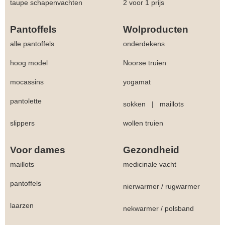
taupe schapenvachten
2 voor 1 prijs
Pantoffels
Wolproducten
alle pantoffels
onderdekens
hoog model
Noorse truien
mocassins
yogamat
pantolette
sokken
|
maillots
slippers
wollen truien
Voor dames
Gezondheid
maillots
medicinale vacht
pantoffels
nierwarmer
/
rugwarmer
laarzen
nekwarmer
/
polsband