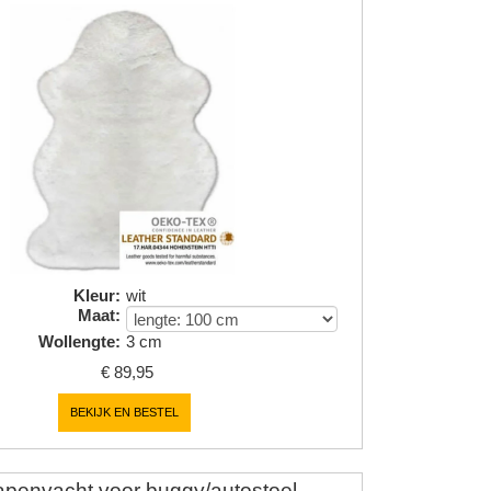
Kleur
:
wit
Maat
:
Wollengte
:
3 cm
€
89,95
BEKIJK EN BESTEL
penvacht voor buggy/autostoel