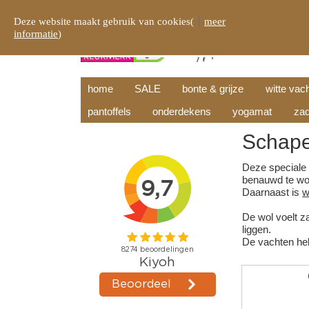
Deze website maakt gebruik van cookies(
meer
informatie
)
home
SALE
bonte & grijze
witte vac
pantoffels
onderdekens
yogamat
zad
Schape
Deze speciale 
benauwd te wor
Daarnaast is
w
De wol voelt z
liggen.
De vachten h