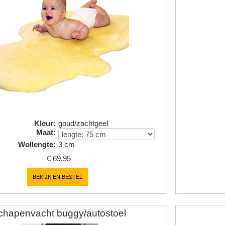
Kleur
:
goud/zachtgeel
Maat
:
Wollengte
:
3 cm
€
69,95
BEKIJK EN BESTEL
chapenvacht buggy/autostoel