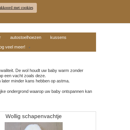
akkoord met cookies
JDEN
RETOUR
WINKELWAGEN (
0
)
9.7
r
autostoelhoezen
kussens
nog veel meer!
▼
kwaliteit. De wol houdt uw baby warm zonder
op een vacht zoals deze.
 later minder kans hebben op astma.
rlijke ondergrond waarop uw baby ontspannen kan
Wollig schapenvachtje