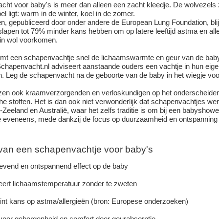
acht
voor baby's is meer dan alleen een zacht kleedje. De wolvezels
bel ligt: warm in de winter, koel in de zomer.
n, gepubliceerd door onder andere de European Lung Foundation, blij
t slapen tot 79% minder kans hebben om op latere leeftijd astma en al
 in wol voorkomen.
mt een schapenvachtje snel de lichaamswarmte en geur van de baby 
chapenvacht
.nl adviseert aanstaande ouders een vachtje in hun eig
n. Leg de
schapenvacht
na de geboorte van de baby in het wiegje voo
jzen ook kraamverzorgenden en verloskundigen op het onderscheidend
he stoffen. Het is dan ook niet verwonderlijk dat schapenvachtjes w
Zeeland en Australië, waar het zelfs traditie is om bij een babyshowe
 eveneens, mede dankzij de focus op duurzaamheid en ontspanning t
van een schapenvachtje voor baby's
evend en ontspannend effect op de baby
eert lichaamstemperatuur zonder te zweten
int kans op astma/allergieën (bron: Europese onderzoeken)
voor geborgenheid en comfort door geurabsorptie