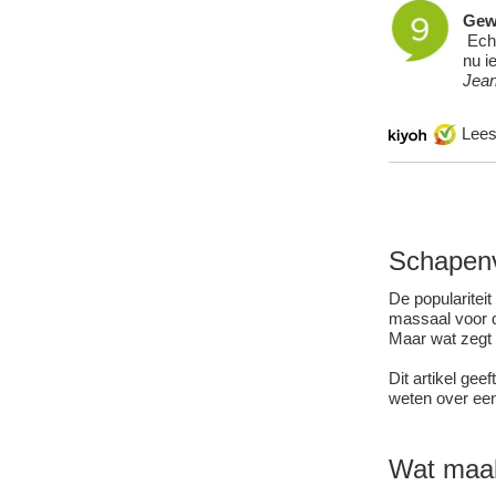
Gew
Echt
nu i
Jean
Lee
Schapen
De popularitei
massaal voor d
Maar wat zegt 
Dit artikel gee
weten over ee
Wat maa