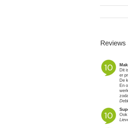
Reviews 
Makk
Dit 
er pr
De k
En o
werk
zoda
Debb
Supe
Ook 
Liev