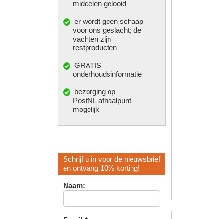
middelen gelooid
er wordt geen schaap
voor ons geslacht; de
vachten zijn
restproducten
GRATIS
onderhoudsinformatie
bezorging op
PostNL afhaalpunt
mogelijk
Schrijf u in voor de nieuwsbrief
en ontvang 10% korting!
Naam: