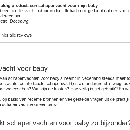
eldig product, een
schapenvacht
voor mijn baby
 een heerlijk zacht natuurproduct. Ik had nooit gedacht dat een vacht
edereen aan.
ette, Doesburg
s
hier
alle reviews
vacht
voor baby
t van schapenvachten voor baby's neemt in Nederland steeds meer t
e zachte, comfortabele schapenvachtjes als ondergrond in wieg, box, 
de wetenschap? Wat zijn de kosten? Hoe veilig is het gebruik? En w
ft, op basis van recente bronnen en veelgestelde vragen uit de praktijk,
n
schapenvacht
voor een baby.
kt
schapenvacht
en voor baby zo bijzonder