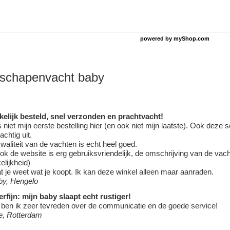
powered by
myShop.com
schapenvacht baby
elijk besteld, snel verzonden en prachtvacht!
is niet mijn eerste bestelling hier (en ook niet mijn laatste). Ook deze
s
achtig uit.
waliteit van de vachten is echt heel goed.
ok de website is erg gebruiksvriendelijk, de omschrijving van de vac
elijkheid)
t je weet wat je koopt. Ik kan deze winkel alleen maar aanraden.
y, Hengelo
rfijn: mijn baby slaapt echt rustiger!
ben ik zeer tevreden over de communicatie en de goede service!
e, Rotterdam