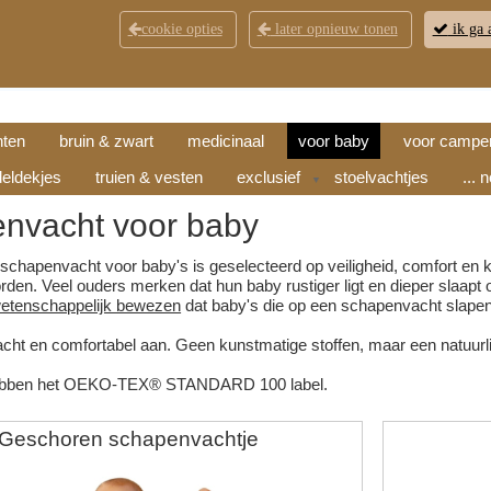
cookie opties
later opnieuw tonen
ik ga 
KLANTENSERVICE
CONTACT
OPENINGSTI
hten
bruin & zwart
medicinaal
voor baby
voor campe
eldekjes
truien & vesten
exclusief
stoelvachtjes
... 
▼
nvacht voor baby
schapenvacht voor baby's is geselecteerd op veiligheid, comfort en 
den. Veel ouders merken dat hun baby rustiger ligt en dieper slaapt 
etenschappelijk bewezen
dat baby's die op een schapenvacht slapen
acht en comfortabel aan. Geen kunstmatige stoffen, maar een natuu
ebben het OEKO-TEX® STANDARD 100 label.
Geschoren schapenvachtje