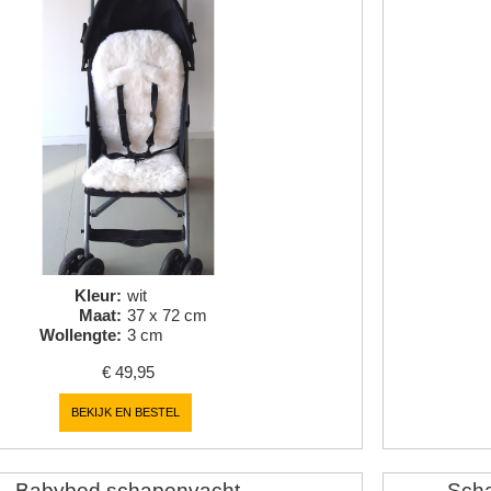
Kleur
:
wit
Maat
:
37 x 72 cm
Wollengte
:
3 cm
€
49,95
BEKIJK EN BESTEL
Babybed schapenvacht
Scha