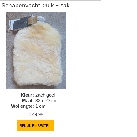
Schapenvacht kruik + zak
Kleur
:
zachtgeel
Maat
:
33 x 23 cm
Wollengte
:
1 cm
€
49,95
BEKIJK EN BESTEL