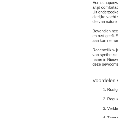
Een
schapenv
altijd comforta
Uit onderzoeke
dierlijke vach
die van nature
Bovendien nee
en rust geeft.
S
aan kan neme
Recentelijk wi
van synthetisc
name in Nieuw-
deze gewoonte
Voordelen 
Rustg
Regul
Verkle
Zorgt 