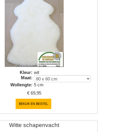
Kleur
:
wit
Maat
:
Wollengte
:
5 cm
€
69,95
BEKIJK EN BESTEL
Witte schapenvacht