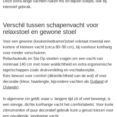
Deze extra lange vachten ruiken fris en blijven soepel, ook bij
intensief gebruik.
Verschil tussen schapenvacht voor
relaxstoel en gewone stoel
Voor een gewone (keuken/eetkamer)stoel volstaat meestal een
kortere of kleinere vacht (circa 80–90 cm), bij voorkeur kortharig
voor minder verschuiven.
Relaxfauteuils en Sta Op stoelen vragen om een vacht van
minimaal 140 cm met meer woldichtheid en extra ergonomische
eigenschappen zoals drukverdeling en vochtabsorptie.
Kies bewust voor comfort (dikte/dichtheid van de wol) of voor
decoratie (kleur, haarlengte, bijzondere vachten als
Gotland
of
IJslands
).
In algemene zin geldt: waar u langere tijd zit of veel beweegt, is
een stevige, dichte kortharige vacht het comfortabelst. Voor korte
zitmomenten of puur decoratief gebruik kunt u gerust kiezen voor
een opvallende, langharige vacht.