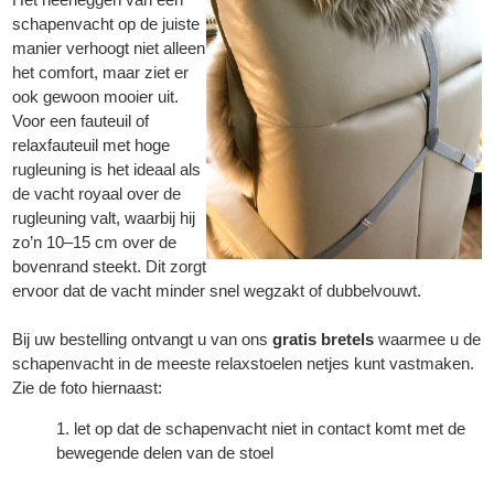
schapenvacht op de juiste
manier verhoogt niet alleen
het comfort, maar ziet er
ook gewoon mooier uit.
Voor een fauteuil of
relaxfauteuil met hoge
rugleuning is het ideaal als
de vacht royaal over de
rugleuning valt, waarbij hij
zo’n 10–15 cm over de
bovenrand steekt. Dit zorgt
ervoor dat de vacht minder snel wegzakt of dubbelvouwt.
Bij uw bestelling ontvangt u van ons
gratis bretels
waarmee u de
schapenvacht in de meeste relaxstoelen netjes kunt vastmaken.
Zie de foto hiernaast:
let op dat de schapenvacht niet in contact komt met de
bewegende delen van de stoel