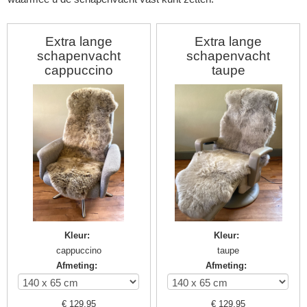
Extra lange
Extra lange
schapenvacht
schapenvacht
cappuccino
taupe
▼
Kleur
:
Kleur
:
cappuccino
taupe
Afmeting
:
Afmeting
:
▼
€
129,95
€
129,95