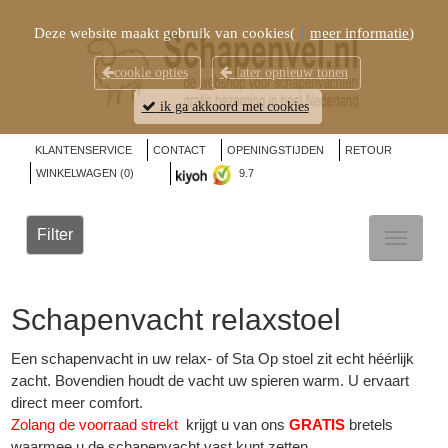
Deze website maakt gebruik van cookies(
meer informatie
)
cookie opties
later opnieuw tonen
ik ga akkoord met cookies
KLANTENSERVICE
CONTACT
OPENINGSTIJDEN
RETOUR
WINKELWAGEN (
0
)
9.7
Filter
TOGGL
NAVIG
Schapenvacht
relaxstoel
Een schapenvacht in uw relax- of Sta Op stoel zit echt héérlijk
zacht. Bovendien houdt de vacht uw spieren warm. U ervaart
direct meer comfort.
Zolang de voorraad strekt
krijgt u van ons
GRATIS
bretels
waarmee u de schapenvacht vast kunt zetten.