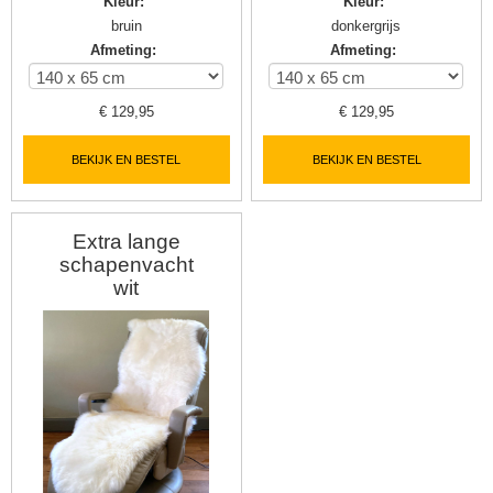
Kleur
:
Kleur
:
bruin
donkergrijs
Afmeting
:
Afmeting
:
€
129,95
€
129,95
BEKIJK EN BESTEL
BEKIJK EN BESTEL
Extra lange
schapenvacht
wit