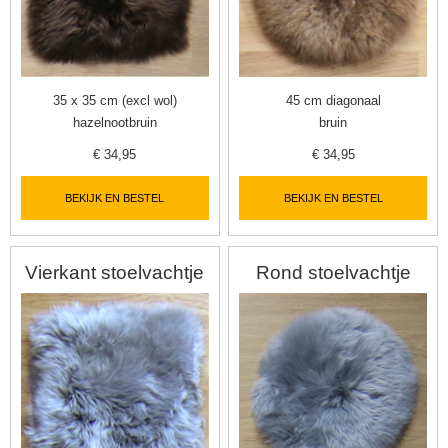
35 x 35 cm (excl wol)
45 cm diagonaal
hazelnootbruin
bruin
€
34,95
€
34,95
BEKIJK EN BESTEL
BEKIJK EN BESTEL
Vierkant stoelvachtje
Rond stoelvachtje