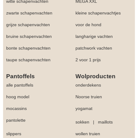
witte schapenvachten
MEGA XXL
zwarte schapenvachten
kleine schapenvachtjes
grijze schapenvachten
voor de hond
bruine schapenvachten
langharige vachten
bonte schapenvachten
patchwork vachten
taupe schapenvachten
2 voor 1 prijs
Pantoffels
Wolproducten
alle pantoffels
onderdekens
hoog model
Noorse truien
mocassins
yogamat
pantolette
sokken
|
maillots
slippers
wollen truien