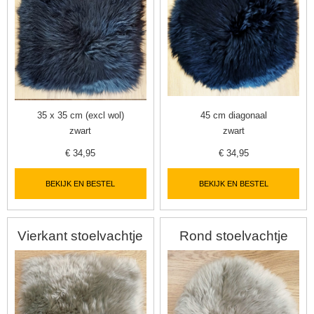
35 x 35 cm (excl wol)
45 cm diagonaal
zwart
zwart
€
34,95
€
34,95
BEKIJK EN BESTEL
BEKIJK EN BESTEL
Vierkant stoelvachtje
Rond stoelvachtje