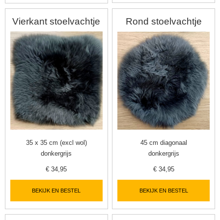
Vierkant stoelvachtje
Rond stoelvachtje
35 x 35 cm (excl wol)
45 cm diagonaal
donkergrijs
donkergrijs
€
34,95
€
34,95
BEKIJK EN BESTEL
BEKIJK EN BESTEL