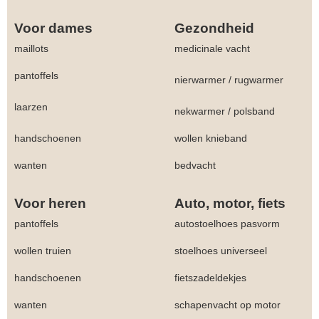
Voor dames
Gezondheid
maillots
medicinale vacht
pantoffels
nierwarmer
/
rugwarmer
laarzen
nekwarmer
/
polsband
handschoenen
wollen knieband
wanten
bedvacht
Voor heren
Auto, motor, fiets
pantoffels
autostoelhoes pasvorm
wollen truien
stoelhoes universeel
handschoenen
fietszadeldekjes
wanten
schapenvacht op motor