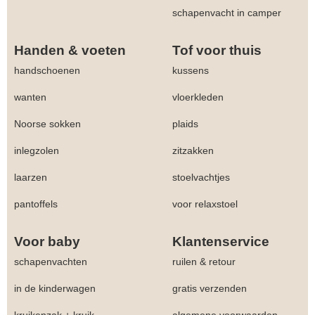
schapenvacht in camper
Handen & voeten
Tof voor thuis
handschoenen
kussens
wanten
vloerkleden
Noorse sokken
plaids
inlegzolen
zitzakken
laarzen
stoelvachtjes
pantoffels
voor relaxstoel
Voor baby
Klantenservice
schapenvachten
ruilen & retour
in de kinderwagen
gratis verzenden