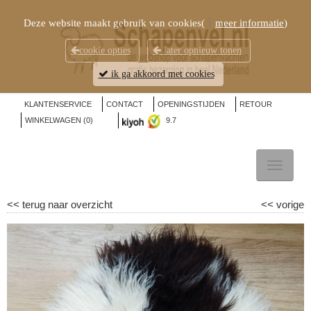
Deze website maakt gebruik van cookies(
meer informatie
)
cookie opties
later opnieuw tonen
ik ga akkoord met cookies
KLANTENSERVICE
CONTACT
OPENINGSTIJDEN
RETOUR
WINKELWAGEN (
0
)
9.7
TOGGL
NAVIG
<<
terug naar overzicht
<<
vorige