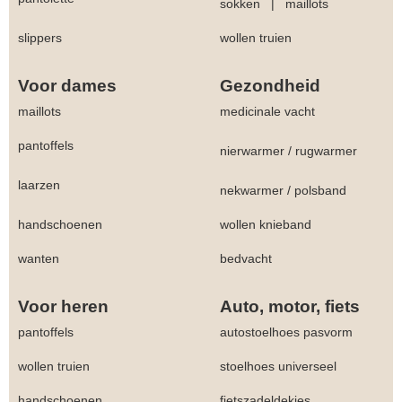
sokken
|
maillots
slippers
wollen truien
Voor dames
Gezondheid
maillots
medicinale vacht
pantoffels
nierwarmer
/
rugwarmer
laarzen
nekwarmer
/
polsband
handschoenen
wollen knieband
wanten
bedvacht
Voor heren
Auto, motor, fiets
pantoffels
autostoelhoes pasvorm
wollen truien
stoelhoes universeel
handschoenen
fietszadeldekjes