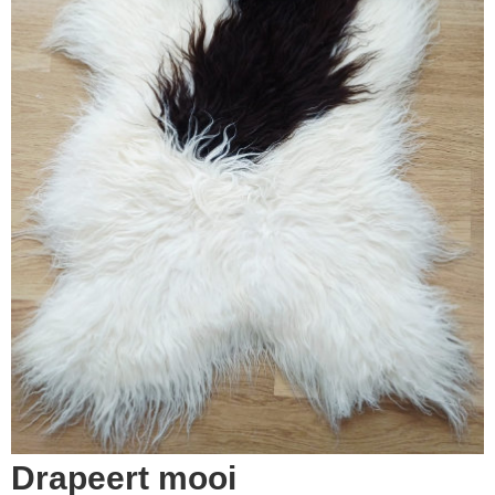
▼
▼
Drapeert mooi