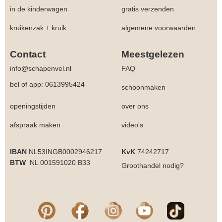
in de kinderwagen
gratis verzenden
kruikenzak + kruik
algemene voorwaarden
Contact
Meestgelezen
info@schapenvel.nl
FAQ
bel of app: 0613995424
schoonmaken
openingstijden
over ons
afspraak maken
video's
IBAN
NL53INGB0002946217
KvK
74242717
BTW
NL 001591020 B33
Groothandel
nodig?