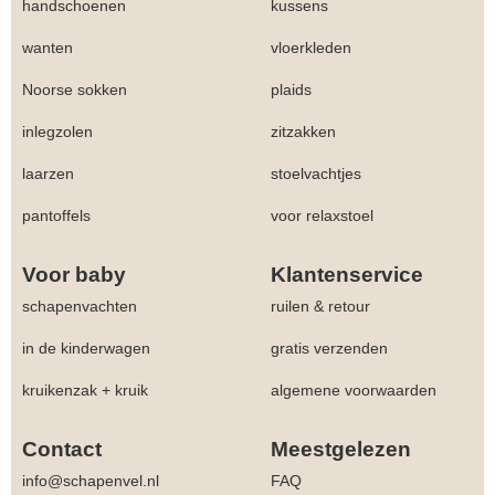
handschoenen
kussens
wanten
vloerkleden
Noorse sokken
plaids
inlegzolen
zitzakken
laarzen
stoelvachtjes
pantoffels
voor relaxstoel
Voor baby
Klantenservice
schapenvachten
ruilen & retour
in de kinderwagen
gratis verzenden
kruikenzak + kruik
algemene voorwaarden
Contact
Meestgelezen
info@schapenvel.nl
FAQ