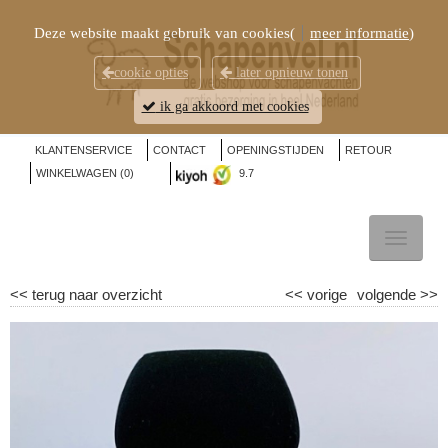
Deze website maakt gebruik van cookies(
meer informatie
)
cookie opties
later opnieuw tonen
ik ga akkoord met cookies
KLANTENSERVICE
CONTACT
OPENINGSTIJDEN
RETOUR
WINKELWAGEN (
0
)
9.7
TOGGL
NAVIG
<<
terug naar overzicht
<<
vorige
volgende
>>