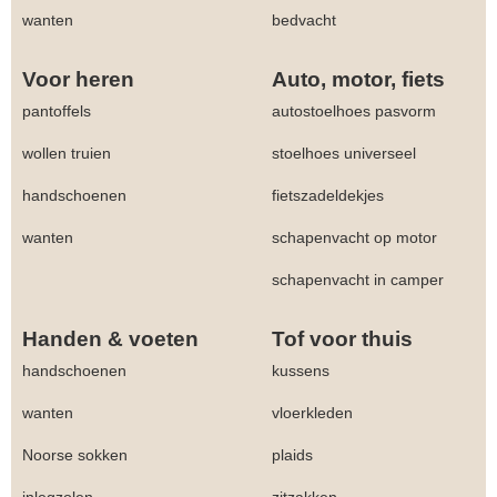
wanten
bedvacht
Voor heren
Auto, motor, fiets
pantoffels
autostoelhoes pasvorm
wollen truien
stoelhoes universeel
handschoenen
fietszadeldekjes
wanten
schapenvacht op motor
schapenvacht in camper
Handen & voeten
Tof voor thuis
handschoenen
kussens
wanten
vloerkleden
Noorse sokken
plaids
inlegzolen
zitzakken