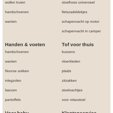
wollen truien
stoelhoes universeel
handschoenen
fietszadeldekjes
wanten
schapenvacht op motor
schapenvacht in camper
Handen & voeten
Tof voor thuis
handschoenen
kussens
wanten
vloerkleden
Noorse sokken
plaids
inlegzolen
zitzakken
laarzen
stoelvachtjes
pantoffels
voor relaxstoel