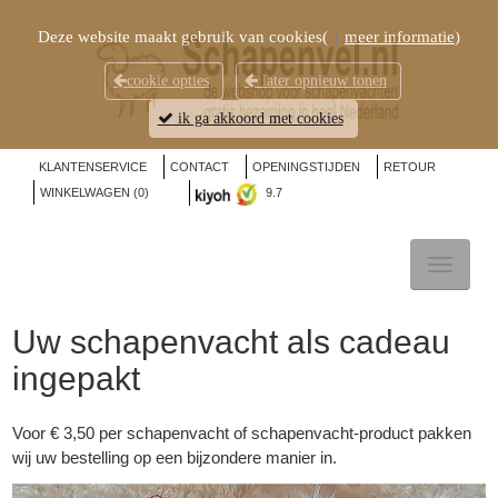
Deze website maakt gebruik van cookies(
meer informatie
)
cookie opties
later opnieuw tonen
ik ga akkoord met cookies
KLANTENSERVICE
CONTACT
OPENINGSTIJDEN
RETOUR
WINKELWAGEN (
0
)
9.7
TOGGL
NAVIG
Uw schapenvacht als cadeau
ingepakt
Voor € 3,50 per schapenvacht of schapenvacht-product pakken
wij uw bestelling op een bijzondere manier in.