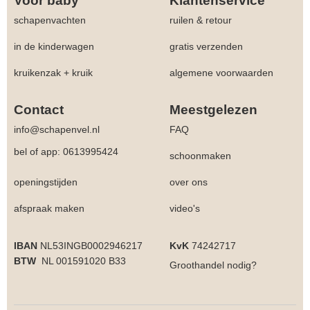
Voor baby
Klantenservice
schapenvachten
ruilen & retour
in de kinderwagen
gratis verzenden
kruikenzak + kruik
algemene voorwaarden
Contact
Meestgelezen
info@schapenvel.nl
FAQ
bel of app: 0613995424
schoonmaken
openingstijden
over ons
afspraak maken
video's
IBAN
NL53INGB0002946217
KvK
74242717
BTW
NL 001591020 B33
Groothandel
nodig?