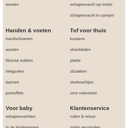
wanten
schapenvacht op motor
schapenvacht in camper
Handen & voeten
Tof voor thuis
handschoenen
kussens
wanten
vloerkleden
Noorse sokken
plaids
inlegzolen
zitzakken
laarzen
stoelvachtjes
pantoffels
voor relaxstoel
Voor baby
Klantenservice
schapenvachten
ruilen & retour
in de kinderwagen
gratis verzenden