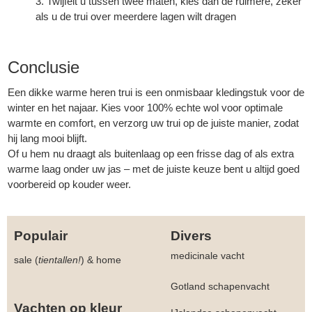
Twijfelt u tussen twee maten, kies dan de ruimere, zeker
als u de trui over meerdere lagen wilt dragen
Conclusie
Een dikke warme heren trui is een onmisbaar kledingstuk voor de
winter en het najaar. Kies voor 100% echte wol voor optimale
warmte en comfort, en verzorg uw trui op de juiste manier, zodat
hij lang mooi blijft.
Of u hem nu draagt als buitenlaag op een frisse dag of als extra
warme laag onder uw jas – met de juiste keuze bent u altijd goed
voorbereid op kouder weer.
Populair
Divers
medicinale vacht
sale (
tientallen!
)
&
home
Gotland schapenvacht
Vachten op kleur