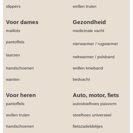
slippers
wollen truien
Voor dames
Gezondheid
maillots
medicinale vacht
pantoffels
nierwarmer
/
rugwarmer
laarzen
nekwarmer
/
polsband
handschoenen
wollen knieband
wanten
bedvacht
Voor heren
Auto, motor, fiets
pantoffels
autostoelhoes pasvorm
wollen truien
stoelhoes universeel
handschoenen
fietszadeldekjes