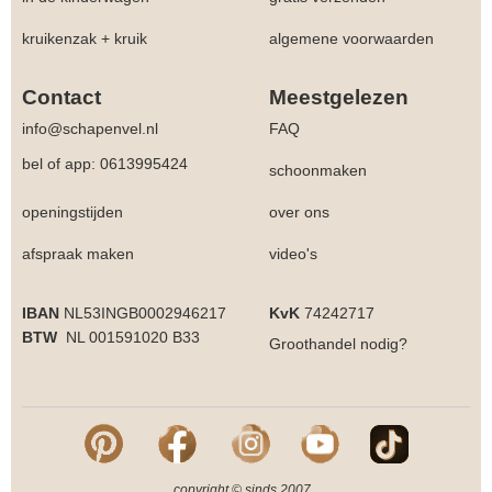
kruikenzak + kruik
algemene voorwaarden
Contact
Meestgelezen
info@schapenvel.nl
FAQ
bel of app: 0613995424
schoonmaken
openingstijden
over ons
afspraak maken
video's
IBAN
NL53INGB0002946217
KvK
74242717
BTW
NL 001591020 B33
Groothandel
nodig?
copyright © sinds 2007