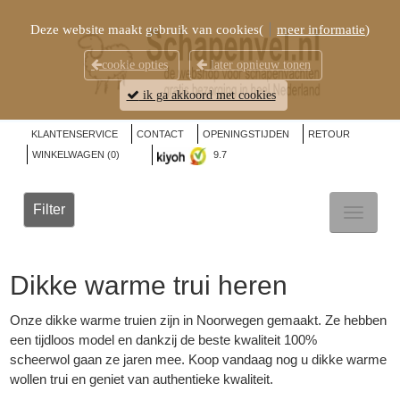
Deze website maakt gebruik van cookies(
meer informatie
)
cookie opties
later opnieuw tonen
ik ga akkoord met cookies
KLANTENSERVICE
CONTACT
OPENINGSTIJDEN
RETOUR
WINKELWAGEN (
0
)
9.7
Filter
TOGGL
NAVIG
Dikke warme trui heren
Onze dikke warme truien zijn in Noorwegen gemaakt. Ze hebben
een tijdloos model en dankzij de beste kwaliteit 100%
scheerwol gaan ze jaren mee. Koop vandaag nog u dikke warme
wollen trui
en geniet van authentieke kwaliteit.