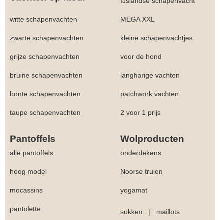
IJslandse schapenvacht
witte schapenvachten
MEGA XXL
zwarte schapenvachten
kleine schapenvachtjes
grijze schapenvachten
voor de hond
bruine schapenvachten
langharige vachten
bonte schapenvachten
patchwork vachten
taupe schapenvachten
2 voor 1 prijs
Pantoffels
Wolproducten
alle pantoffels
onderdekens
hoog model
Noorse truien
mocassins
yogamat
pantolette
sokken
|
maillots