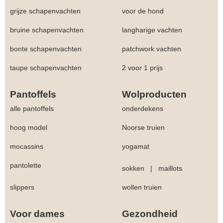
grijze schapenvachten
voor de hond
bruine schapenvachten
langharige vachten
bonte schapenvachten
patchwork vachten
taupe schapenvachten
2 voor 1 prijs
Pantoffels
Wolproducten
alle pantoffels
onderdekens
hoog model
Noorse truien
mocassins
yogamat
pantolette
sokken
|
maillots
slippers
wollen truien
Voor dames
Gezondheid