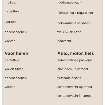
maillots
medicinale vacht
pantoffels
nierwarmer
/
rugwarmer
laarzen
nekwarmer
/
polsband
handschoenen
wollen knieband
wanten
bedvacht
Voor heren
Auto, motor, fiets
pantoffels
autostoelhoes pasvorm
wollen truien
stoelhoes universeel
handschoenen
fietszadeldekjes
wanten
schapenvacht op motor
schapenvacht in camper