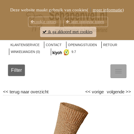
Deze website maakt gebruik van cookies(
meer informatie
)
cookie opties
later opnieuw tonen
ik ga akkoord met cookies
KLANTENSERVICE
CONTACT
OPENINGSTIJDEN
RETOUR
WINKELWAGEN (
0
)
9.7
Filter
TOGGL
NAVIG
<<
terug naar overzicht
<<
vorige
volgende
>>