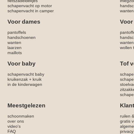
fietszadeldekjes
inlegzo
schapenvacht op motor
handsc
schapenvacht in camper
wanten
Voor dames
Voor
pantoffels
pantoff
handschoenen
handsc
wanten
wanten
laarzen
wollen 
maillots
Voor baby
Tof v
schapenvacht baby
schape
kruikenzak + kruik
schape
in de kinderwagen
stoelva
zitzak
schapen
Meestgelezen
Klan
schoonmaken
ruilen 
over ons
gratis 
video's
algeme
FAQ
privacy