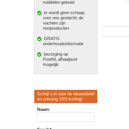
middelen gelooid
er wordt geen schaap
voor ons geslacht; de
vachten zijn
restproducten
GRATIS
onderhoudsinformatie
bezorging op
PostNL afhaalpunt
mogelijk
Schrijf u in voor de nieuwsbrief
en ontvang 10% korting!
Naam: