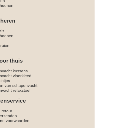
len
hoenen
 heren
els
hoenen
truien
oor thuis
nvacht kussens
nvacht vloerkleed
chtjes
ken van schapenvacht
vacht relaxstoel
tenservice
& retour
verzenden
ne voorwaarden