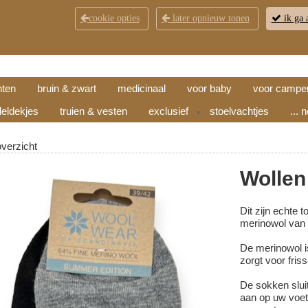
cookie opties
later opnieuw tonen
ik ga 
KLANTENSERVICE
CONTACT
OPENINGSTI
hten
bruin & zwart
medicinaal
voor baby
voor campe
eldekjes
truien & vesten
exclusief
stoelvachtjes
... 
▼
overzicht
Wollen
Dit zijn echte 
merinowol va
De merinowol i
zorgt voor fri
De sokken slui
aan op uw voet