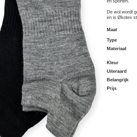
en sporten.
De wol wordt g
en is Økotex st
Maat
Type
Materiaal
Kleur
Uiteraard
Belangrijk
Prijs