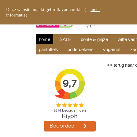
Deze website maakt gebruik van cookies(
meer
informatie
)
home
SALE
bonte & grijze
witte vac
pantoffels
onderdekens
yogamat
zad
<<
terug naar 