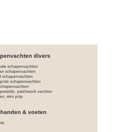
penvachten divers
nale schapenvachten
dse schapenvachten
d schapenvachten
rote schapenvachten
 schapenvachten
estelde, patchwork vachten
en, één prijs
 handen & voeten
els