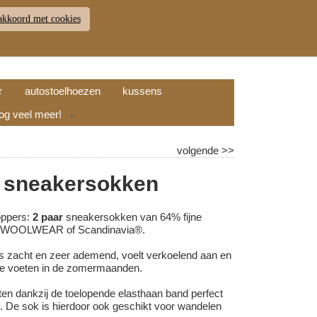
akkoord met cookies
JDEN
RETOUR
WINKELWAGEN (
0
)
9.7
r
autostoelhoezen
kussens
nog veel meer!
▼
volgende
>>
 sneakersokken
toppers:
2 paar
sneakersokken van 64% fijne
n WOOLWEAR of Scandinavia®.
s zacht en zeer ademend, voelt verkoelend aan en
sse voeten in de zomermaanden.
ten dankzij de toelopende elasthaan band perfect
. De sok is hierdoor ook geschikt voor wandelen