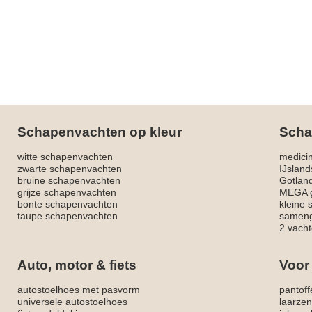
Schapenvachten op kleur
Scha
witte schapenvachten
medici
zwarte schapenvachten
IJslan
bruine schapenvachten
Gotlan
grijze schapenvachten
MEGA g
bonte schapenvachten
kleine
taupe schapenvachten
sameng
2 vacht
Auto, motor & fiets
Voor
autostoelhoes met pasvorm
pantoff
universele autostoelhoes
laarzen