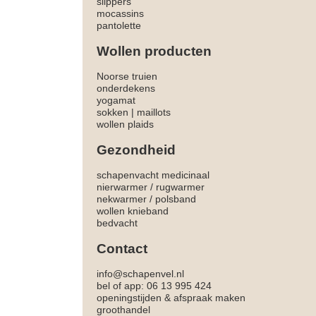
slippers
mocassins
pantolette
Wollen producten
Noorse truien
onderdekens
yogamat
sokken
|
maillots
wollen plaids
Gezondheid
schapenvacht medicinaal
nierwarmer
/
rugwarmer
nekwarmer
/
polsband
wollen knieband
bedvacht
Contact
info@schapenvel.nl
bel of app: 06 13 995 424
openingstijden & afspraak maken
groothandel