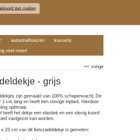
akkoord met cookies
JDEN
RETOUR
WINKELWAGEN (
0
)
9.7
r
autostoelhoezen
kussens
nog veel meer!
▼
<<
vorige
deldekje - grijs
eldekjes zijn gemaakt van 100% schapenvacht. De
 1 cm lang en heeft een stevige inplant. Hierdoor
ling optimaal.
 heeft het dekje een elastiek en een stevig koord
oed vastgezet kan worden.
 x 23 cm van dit fietszadeldekje is gemeten: