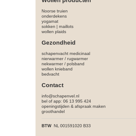
Wollen producten
Noorse truien
onderdekens
yogamat
sokken
|
maillots
wollen plaids
Gezondheid
schapenvacht medicinaal
nierwarmer
/
rugwarmer
nekwarmer
/
polsband
wollen knieband
bedvacht
Contact
info@schapenvel.nl
bel of app: 06 13 995 424
openingstijden & afspraak maken
groothandel
BTW
NL 001591020 B33