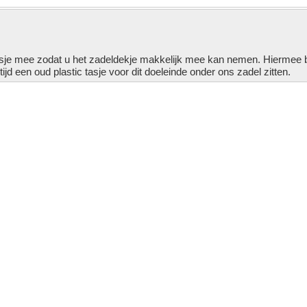
powered by
myShop.com
je mee zodat u het zadeldekje makkelijk mee kan nemen. Hiermee bes
ijd een oud plastic tasje voor dit doeleinde onder ons zadel zitten.