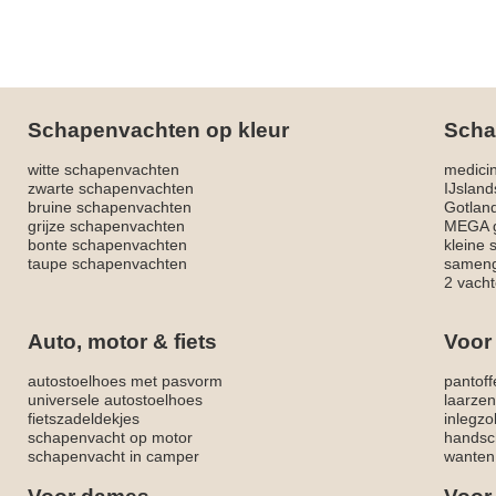
Schapenvachten op kleur
Scha
witte schapenvachten
medici
zwarte schapenvachten
IJslan
bruine schapenvachten
Gotlan
grijze schapenvachten
MEGA g
bonte schapenvachten
kleine
taupe schapenvachten
sameng
2 vacht
Auto, motor & fiets
Voor
autostoelhoes met pasvorm
pantoff
universele autostoelhoes
laarzen
fietszadeldekjes
inlegzo
schapenvacht op motor
handsc
schapenvacht in camper
wanten