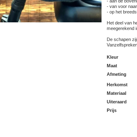
- aan de boven
- van voor naa
- op het breeds
Het deel van he
meegerekend i
De schapen zij
Vanzelfsprekend
Kleur
Maat
Afmeting
Herkomst
Materiaal
Uiteraard
Prijs