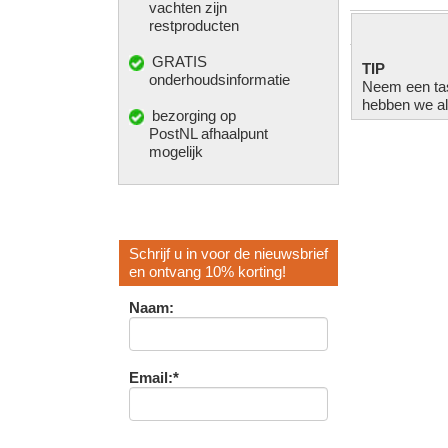
vachten zijn
restproducten
GRATIS
TIP
onderhoudsinformatie
Neem een tas
hebben we alt
bezorging op
PostNL afhaalpunt
mogelijk
Schrijf u in voor de nieuwsbrief
en ontvang 10% korting!
Naam:
Email:*