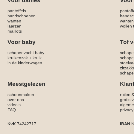
Voor dames
Voor
pantoffels
pantoff
handschoenen
handsc
wanten
wanten
laarzen
wollen 
maillots
Voor baby
Tof v
schapenvacht baby
schape
kruikenzak + kruik
schape
in de kinderwagen
stoelva
zitzak
schapen
Meestgelezen
Klan
schoonmaken
ruilen 
over ons
gratis 
video's
algeme
FAQ
privacy
KvK
74242717
IBAN
N