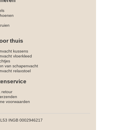
 heren
els
hoenen
truien
oor thuis
nvacht kussens
nvacht vloerkleed
chtjes
ken van schapenvacht
vacht relaxstoel
tenservice
& retour
verzenden
ne voorwaarden
L53 INGB 0002946217