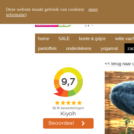
Deze website maakt gebruik van cookies(
meer
informatie
)
home
SALE
bonte & grijze
witte vac
pantoffels
onderdekens
yogamat
zad
<<
terug naar 