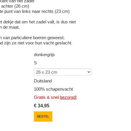
kant van het zadel
r achter (26 cm)
te punt van links naar rechts (23 cm)
t dekje dat om het zadel valt, is dus niet
n de maat.
n van particuliere boeren geweest.
 zijn ze niet voor hun vacht geslacht.
donkergrijs
S
Duitsland
100% schapenvacht
Gratis & snel
bezorgd!
€
34,95
BESTEL