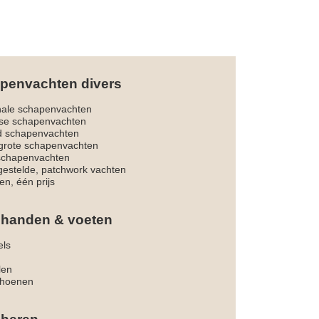
penvachten divers
nale schapenvachten
dse schapenvachten
d schapenvachten
rote schapenvachten
 schapenvachten
estelde, patchwork vachten
en, één prijs
 handen & voeten
els
len
hoenen