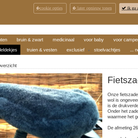
cookie opties
later opnieuw tonen
ik ga 
KLANTENSERVICE
CONTACT
OPENINGSTI
hten
bruin & zwart
medicinaal
voor baby
voor campe
eldekjes
truien & vesten
exclusief
stoelvachtjes
... 
▼
overzicht
Fietsza
Onze fietszad
wol is ongeveer
is de drukverde
Onder het zadel
waarmee het g
De afmeting 26