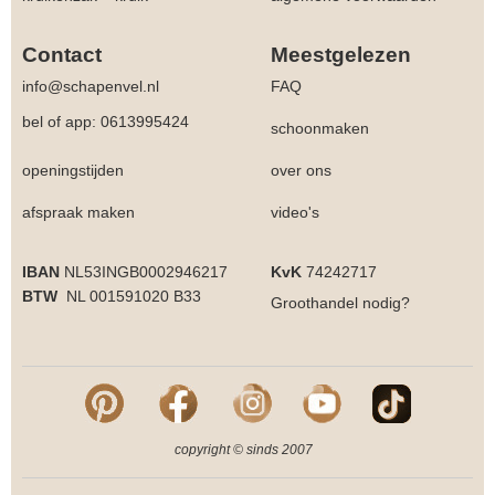
Contact
Meestgelezen
info@schapenvel.nl
FAQ
bel of app: 0613995424
schoonmaken
openingstijden
over ons
afspraak maken
video's
IBAN
NL53INGB0002946217
KvK
74242717
BTW
NL 001591020 B33
Groothandel
nodig?
copyright © sinds 2007