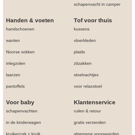
schapenvacht in camper
Handen & voeten
Tof voor thuis
handschoenen
kussens
wanten
vloerkleden
Noorse sokken
plaids
inlegzolen
zitzakken
laarzen
stoelvachtjes
pantoffels
voor relaxstoel
Voor baby
Klantenservice
schapenvachten
ruilen & retour
in de kinderwagen
gratis verzenden
kruikenzak + kruik
algemene voorwaarden