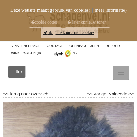
Deze website maakt gebruik van cookies(
meer informatie
)
cookie opties
later opnieuw tonen
ik ga akkoord met cookies
KLANTENSERVICE
CONTACT
OPENINGSTIJDEN
RETOUR
WINKELWAGEN (
0
)
9.7
Filter
TOGGL
NAVIG
<<
terug naar overzicht
<<
vorige
volgende
>>