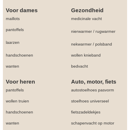
Voor dames
Gezondheid
maillots
medicinale vacht
pantoffels
nierwarmer
/
rugwarmer
laarzen
nekwarmer
/
polsband
handschoenen
wollen knieband
wanten
bedvacht
Voor heren
Auto, motor, fiets
pantoffels
autostoelhoes pasvorm
wollen truien
stoelhoes universeel
handschoenen
fietszadeldekjes
wanten
schapenvacht op motor