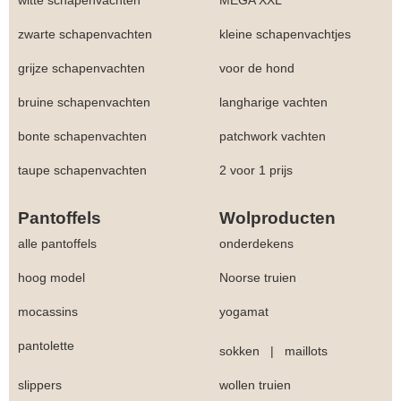
witte schapenvachten
MEGA XXL
zwarte schapenvachten
kleine schapenvachtjes
grijze schapenvachten
voor de hond
bruine schapenvachten
langharige vachten
bonte schapenvachten
patchwork vachten
taupe schapenvachten
2 voor 1 prijs
Pantoffels
Wolproducten
alle pantoffels
onderdekens
hoog model
Noorse truien
mocassins
yogamat
pantolette
sokken
|
maillots
slippers
wollen truien