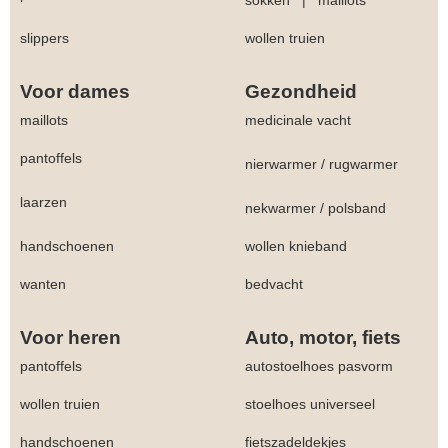
slippers
wollen truien
Voor dames
Gezondheid
maillots
medicinale vacht
pantoffels
nierwarmer
/
rugwarmer
laarzen
nekwarmer
/
polsband
handschoenen
wollen knieband
wanten
bedvacht
Voor heren
Auto, motor, fiets
pantoffels
autostoelhoes pasvorm
wollen truien
stoelhoes universeel
handschoenen
fietszadeldekjes