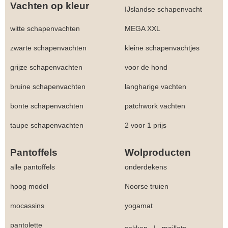
Vachten op kleur
IJslandse schapenvacht
witte schapenvachten
MEGA XXL
zwarte schapenvachten
kleine schapenvachtjes
grijze schapenvachten
voor de hond
bruine schapenvachten
langharige vachten
bonte schapenvachten
patchwork vachten
taupe schapenvachten
2 voor 1 prijs
Pantoffels
Wolproducten
alle pantoffels
onderdekens
hoog model
Noorse truien
mocassins
yogamat
pantolette
sokken
|
maillots