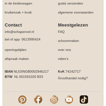
in de kinderwagen
gratis verzenden
kruikenzak + kruik
algemene voorwaarden
Contact
Meestgelezen
info@schapenvel.nl
FAQ
bel of app: 0613995424
schoonmaken
openingstijden
over ons
afspraak maken
video's
IBAN
NL53INGB0002946217
KvK
74242717
BTW
NL 001591020 B33
Groothandel
nodig?