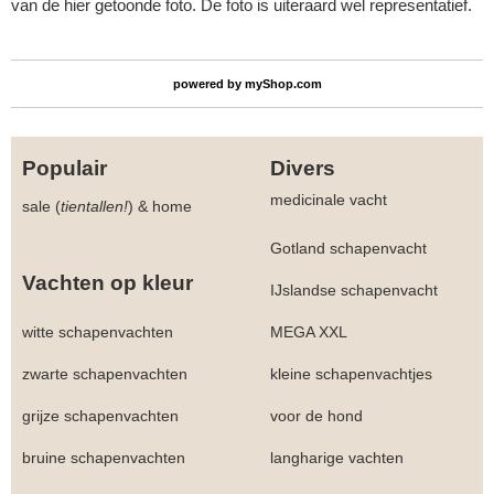
van de hier getoonde foto. De foto is uiteraard wel representatief.
powered by
myShop.com
Populair
Divers
medicinale vacht
sale (
tientallen!
)
&
home
Gotland schapenvacht
Vachten op kleur
IJslandse schapenvacht
witte schapenvachten
MEGA XXL
zwarte schapenvachten
kleine schapenvachtjes
grijze schapenvachten
voor de hond
bruine schapenvachten
langharige vachten