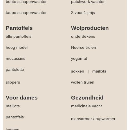
bonte schapenvachten
patchwork vachten
taupe schapenvachten
2 voor 1 prijs
Pantoffels
Wolproducten
alle pantoffels
onderdekens
hoog model
Noorse truien
mocassins
yogamat
pantolette
sokken
|
maillots
slippers
wollen truien
Voor dames
Gezondheid
maillots
medicinale vacht
pantoffels
nierwarmer
/
rugwarmer
laarzen