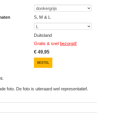
maten
S, M & L
Duitsland
Gratis & snel
bezorgd!
€
49,95
BESTEL
t.
e foto. De foto is uiteraard wel representatief.