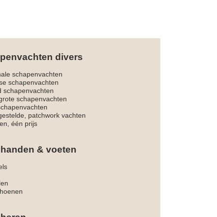
penvachten divers
nale schapenvachten
dse schapenvachten
d schapenvachten
rote schapenvachten
 schapenvachten
estelde, patchwork vachten
en, één prijs
 handen & voeten
els
len
hoenen