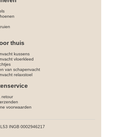
 heren
els
hoenen
truien
oor thuis
nvacht kussens
nvacht vloerkleed
chtjes
ken van schapenvacht
vacht relaxstoel
tenservice
& retour
verzenden
ne voorwaarden
L53 INGB 0002946217