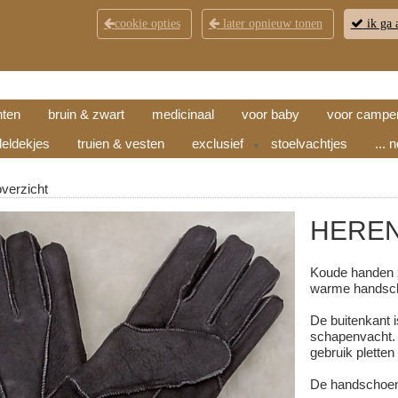
cookie opties
later opnieuw tonen
ik ga 
KLANTENSERVICE
CONTACT
OPENINGSTI
hten
bruin & zwart
medicinaal
voor baby
voor campe
eldekjes
truien & vesten
exclusief
stoelvachtjes
... 
▼
overzicht
HEREN
Koude handen z
warme handsch
De buitenkant 
schapenvacht. 
gebruik pletten
De handschoenen