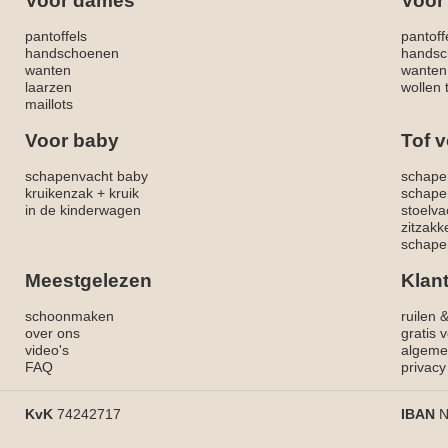
Voor dames
Voor
pantoffels
pantoff
handschoenen
handsc
wanten
wanten
laarzen
wollen 
maillots
Voor baby
Tof v
schapenvacht baby
schape
kruikenzak + kruik
schape
in de kinderwagen
stoelva
zitzak
schapen
Meestgelezen
Klan
schoonmaken
ruilen 
over ons
gratis 
video's
algeme
FAQ
privacy
KvK
74242717
IBAN
N