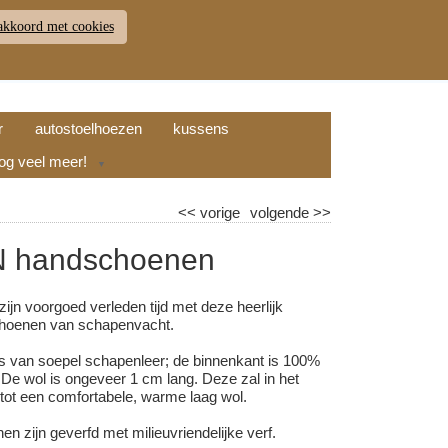
akkoord met cookies
JDEN
RETOUR
WINKELWAGEN (
0
)
9.7
r
autostoelhoezen
kussens
nog veel meer!
▼
<<
vorige
volgende
>>
 handschoenen
ijn voorgoed verleden tijd met deze heerlijk
oenen van schapenvacht.
is van soepel schapenleer; de binnenkant is 100%
De wol is ongeveer 1 cm lang. Deze zal in het
 tot een comfortabele, warme laag wol.
 zijn geverfd met milieuvriendelijke verf.