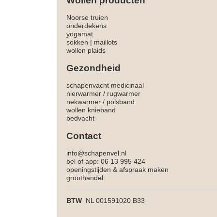
Wollen producten
Noorse truien
onderdekens
yogamat
sokken
|
maillots
wollen plaids
Gezondheid
schapenvacht medicinaal
nierwarmer
/
rugwarmer
nekwarmer
/
polsband
wollen knieband
bedvacht
Contact
info@schapenvel.nl
bel of app: 06 13 995 424
openingstijden & afspraak maken
groothandel
BTW
NL 001591020 B33