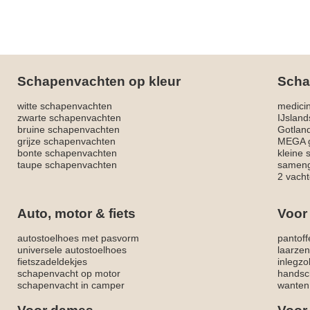
Schapenvachten op kleur
Scha
witte schapenvachten
medici
zwarte schapenvachten
IJslan
bruine schapenvachten
Gotlan
grijze schapenvachten
MEGA g
bonte schapenvachten
kleine
taupe schapenvachten
sameng
2 vacht
Auto, motor & fiets
Voor
autostoelhoes met pasvorm
pantoff
universele autostoelhoes
laarzen
fietszadeldekjes
inlegzo
schapenvacht op motor
handsc
schapenvacht in camper
wanten