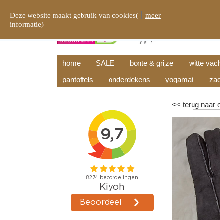
Deze website maakt gebruik van cookies(
meer
informatie
)
home
SALE
bonte & grijze
witte vac
pantoffels
onderdekens
yogamat
zad
<<
terug naar 