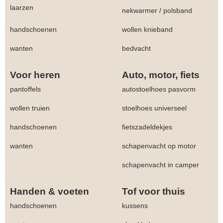
laarzen
nekwarmer
/
polsband
handschoenen
wollen knieband
wanten
bedvacht
Voor heren
Auto, motor, fiets
pantoffels
autostoelhoes pasvorm
wollen truien
stoelhoes universeel
handschoenen
fietszadeldekjes
wanten
schapenvacht op motor
schapenvacht in camper
Handen & voeten
Tof voor thuis
handschoenen
kussens