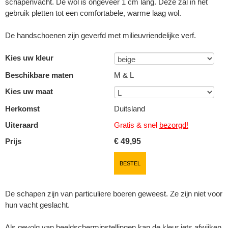
schapenvacht. De wol is ongeveer 1 cm lang. Deze zal in het
gebruik pletten tot een comfortabele, warme laag wol.
De handschoenen zijn geverfd met milieuvriendelijke verf.
Kies uw kleur
Beschikbare maten
M & L
Kies uw maat
Herkomst
Duitsland
Uiteraard
Gratis & snel
bezorgd!
Prijs
€
49,95
BESTEL
De schapen zijn van particuliere boeren geweest. Ze zijn niet voor
hun vacht geslacht.
Als gevolg van beeldscherminstellingen kan de kleur iets afwijken