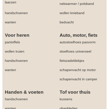
laarzen
nekwarmer
/
polsband
handschoenen
wollen knieband
wanten
bedvacht
Voor heren
Auto, motor, fiets
pantoffels
autostoelhoes pasvorm
wollen truien
stoelhoes universeel
handschoenen
fietszadeldekjes
wanten
schapenvacht op motor
schapenvacht in camper
Handen & voeten
Tof voor thuis
handschoenen
kussens
wanten
vloerkleden