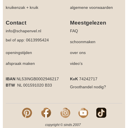
kruikenzak + kruik
algemene voorwaarden
Contact
Meestgelezen
info@schapenvel.nl
FAQ
bel of app: 0613995424
schoonmaken
openingstijden
over ons
afspraak maken
video's
IBAN
NL53INGB0002946217
KvK
74242717
BTW
NL 001591020 B33
Groothandel
nodig?
copyright © sinds 2007