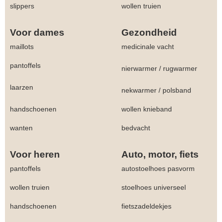
slippers
wollen truien
Voor dames
Gezondheid
maillots
medicinale vacht
pantoffels
nierwarmer
/
rugwarmer
laarzen
nekwarmer
/
polsband
handschoenen
wollen knieband
wanten
bedvacht
Voor heren
Auto, motor, fiets
pantoffels
autostoelhoes pasvorm
wollen truien
stoelhoes universeel
handschoenen
fietszadeldekjes