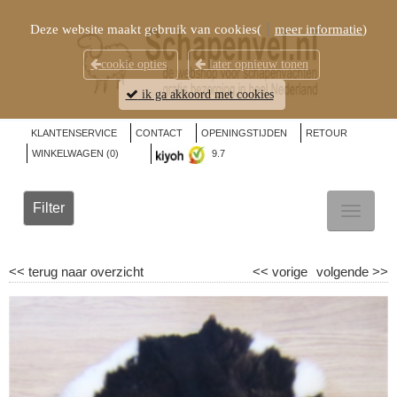
Deze website maakt gebruik van cookies(
meer informatie
)
cookie opties
later opnieuw tonen
ik ga akkoord met cookies
KLANTENSERVICE
CONTACT
OPENINGSTIJDEN
RETOUR
WINKELWAGEN (
0
)
9.7
Filter
TOGGL
NAVIG
<<
terug naar overzicht
<<
vorige
volgende
>>