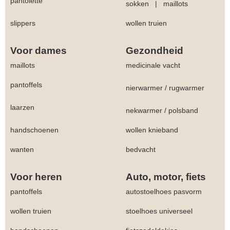
pantolette
sokken
|
maillots
slippers
wollen truien
Voor dames
Gezondheid
maillots
medicinale vacht
pantoffels
nierwarmer
/
rugwarmer
laarzen
nekwarmer
/
polsband
handschoenen
wollen knieband
wanten
bedvacht
Voor heren
Auto, motor, fiets
pantoffels
autostoelhoes pasvorm
wollen truien
stoelhoes universeel