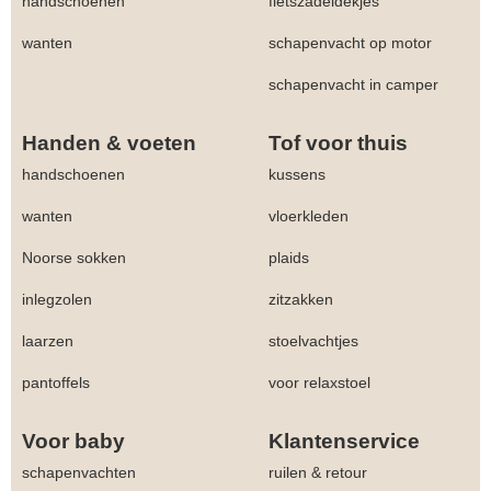
handschoenen
fietszadeldekjes
wanten
schapenvacht op motor
schapenvacht in camper
Handen & voeten
Tof voor thuis
handschoenen
kussens
wanten
vloerkleden
Noorse sokken
plaids
inlegzolen
zitzakken
laarzen
stoelvachtjes
pantoffels
voor relaxstoel
Voor baby
Klantenservice
schapenvachten
ruilen & retour