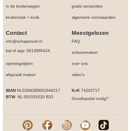
in de kinderwagen
gratis verzenden
kruikenzak + kruik
algemene voorwaarden
Contact
Meestgelezen
info@schapenvel.nl
FAQ
bel of app: 0613995424
schoonmaken
openingstijden
over ons
afspraak maken
video's
IBAN
NL53INGB0002946217
KvK
74242717
BTW
NL 001591020 B33
Groothandel
nodig?