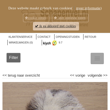
Deze website maakt gebruik van cookies(
meer informatie
)
cookie opties
later opnieuw tonen
ik ga akkoord met cookies
KLANTENSERVICE
CONTACT
OPENINGSTIJDEN
RETOUR
WINKELWAGEN (
0
)
9.7
Filter
TOGGL
NAVIG
<<
terug naar overzicht
<<
vorige
volgende
>>