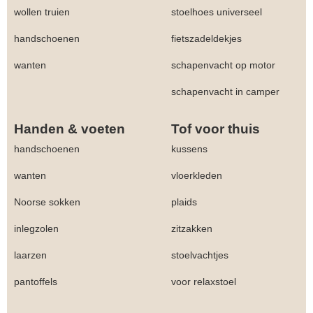
wollen truien
stoelhoes universeel
handschoenen
fietszadeldekjes
wanten
schapenvacht op motor
schapenvacht in camper
Handen & voeten
Tof voor thuis
handschoenen
kussens
wanten
vloerkleden
Noorse sokken
plaids
inlegzolen
zitzakken
laarzen
stoelvachtjes
pantoffels
voor relaxstoel