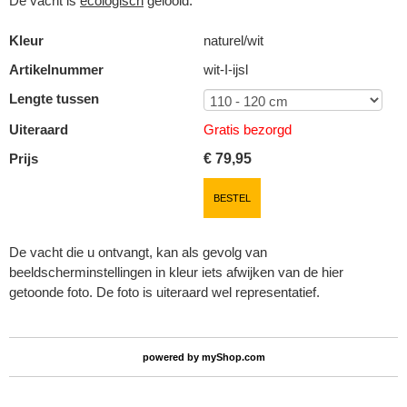
De vacht is
ecologisch
gelooid.
Kleur
naturel/wit
Artikelnummer
wit-I-ijsl
Lengte tussen
Uiteraard
Gratis bezorgd
Prijs
€
79,95
BESTEL
De vacht die u ontvangt, kan als gevolg van
beeldscherminstellingen in kleur iets afwijken van de hier
getoonde foto. De foto is uiteraard wel representatief.
powered by
myShop.com