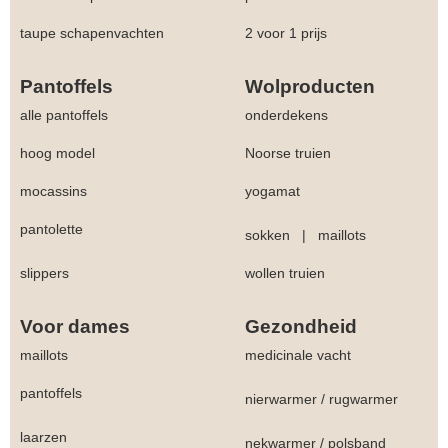
taupe schapenvachten
2 voor 1 prijs
Pantoffels
Wolproducten
alle pantoffels
onderdekens
hoog model
Noorse truien
mocassins
yogamat
pantolette
sokken
|
maillots
slippers
wollen truien
Voor dames
Gezondheid
maillots
medicinale vacht
pantoffels
nierwarmer
/
rugwarmer
laarzen
nekwarmer
/
polsband