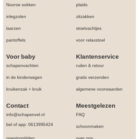
Noorse sokken
plaids
inlegzolen
zitzakken
laarzen
stoelvachtjes
pantoffels
voor relaxstoel
Voor baby
Klantenservice
schapenvachten
ruilen & retour
in de kinderwagen
gratis verzenden
kruikenzak + kruik
algemene voorwaarden
Contact
Meestgelezen
info@schapenvel.nl
FAQ
bel of app: 0613995424
schoonmaken
openingstijden
over ons