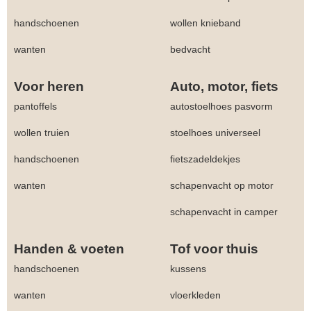
handschoenen
wollen knieband
wanten
bedvacht
Voor heren
Auto, motor, fiets
pantoffels
autostoelhoes pasvorm
wollen truien
stoelhoes universeel
handschoenen
fietszadeldekjes
wanten
schapenvacht op motor
schapenvacht in camper
Handen & voeten
Tof voor thuis
handschoenen
kussens
wanten
vloerkleden