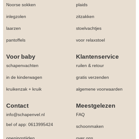
Noorse sokken
plaids
inlegzolen
zitzakken
laarzen
stoelvachtjes
pantoffels
voor relaxstoel
Voor baby
Klantenservice
schapenvachten
ruilen & retour
in de kinderwagen
gratis verzenden
kruikenzak + kruik
algemene voorwaarden
Contact
Meestgelezen
info@schapenvel.nl
FAQ
bel of app: 0613995424
schoonmaken
openingstijden
over ons