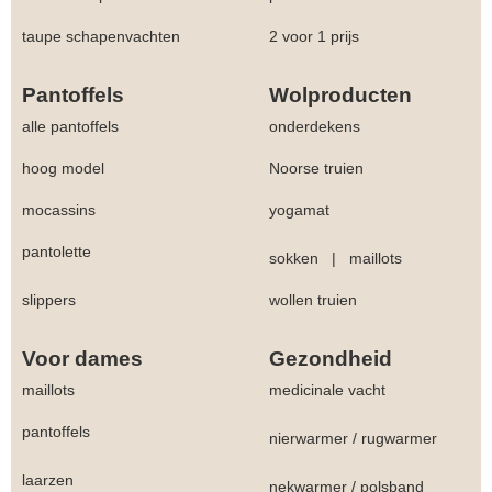
taupe schapenvachten
2 voor 1 prijs
Pantoffels
Wolproducten
alle pantoffels
onderdekens
hoog model
Noorse truien
mocassins
yogamat
pantolette
sokken
|
maillots
slippers
wollen truien
Voor dames
Gezondheid
maillots
medicinale vacht
pantoffels
nierwarmer
/
rugwarmer
laarzen
nekwarmer
/
polsband