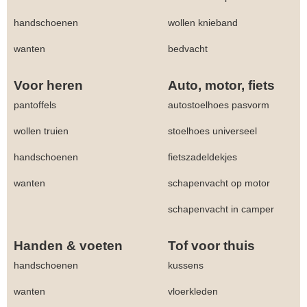
handschoenen
wollen knieband
wanten
bedvacht
Voor heren
Auto, motor, fiets
pantoffels
autostoelhoes pasvorm
wollen truien
stoelhoes universeel
handschoenen
fietszadeldekjes
wanten
schapenvacht op motor
schapenvacht in camper
Handen & voeten
Tof voor thuis
handschoenen
kussens
wanten
vloerkleden