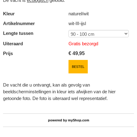
De vacht is
ecologisch
gelooid.
Kleur
naturel/wit
Artikelnummer
wit-III-ijsl
Lengte tussen
Uiteraard
Gratis bezorgd
Prijs
€
49,95
BESTEL
De vacht die u ontvangt, kan als gevolg van
beeldscherminstellingen in kleur iets afwijken van de hier
getoonde foto. De foto is uiteraard wel representatief.
powered by
myShop.com