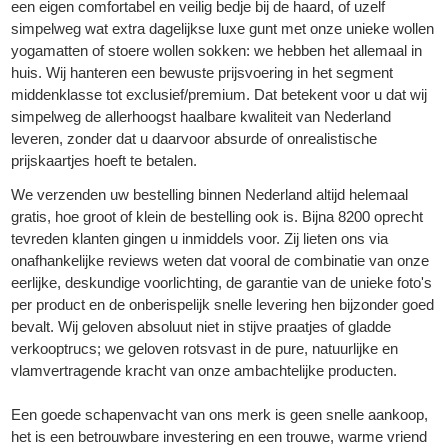
een eigen comfortabel en veilig bedje bij de haard, of uzelf
simpelweg wat extra dagelijkse luxe gunt met onze unieke wollen
yogamatten of stoere wollen sokken: we hebben het allemaal in
huis. Wij hanteren een bewuste prijsvoering in het segment
middenklasse tot exclusief/premium. Dat betekent voor u dat wij
simpelweg de allerhoogst haalbare kwaliteit van Nederland
leveren, zonder dat u daarvoor absurde of onrealistische
prijskaartjes hoeft te betalen.
We verzenden uw bestelling binnen Nederland altijd helemaal
gratis, hoe groot of klein de bestelling ook is. Bijna 8200 oprecht
tevreden klanten gingen u inmiddels voor. Zij lieten ons via
onafhankelijke reviews weten dat vooral de combinatie van onze
eerlijke, deskundige voorlichting, de garantie van de unieke foto's
per product en de onberispelijk snelle levering hen bijzonder goed
bevalt. Wij geloven absoluut niet in stijve praatjes of gladde
verkooptrucs; we geloven rotsvast in de pure, natuurlijke en
vlamvertragende kracht van onze ambachtelijke producten.
Een goede schapenvacht van ons merk is geen snelle aankoop,
het is een betrouwbare investering en een trouwe, warme vriend