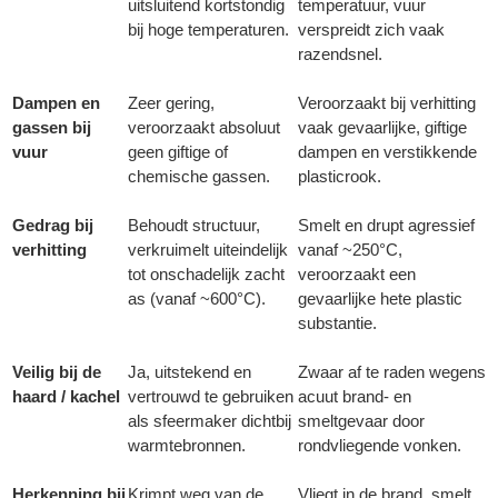
uitsluitend kortstondig
temperatuur, vuur
bij hoge temperaturen.
verspreidt zich vaak
razendsnel.
Dampen en
Zeer gering,
Veroorzaakt bij verhitting
gassen bij
veroorzaakt absoluut
vaak gevaarlijke, giftige
vuur
geen giftige of
dampen en verstikkende
chemische gassen.
plasticrook.
Gedrag bij
Behoudt structuur,
Smelt en drupt agressief
verhitting
verkruimelt uiteindelijk
vanaf ~250°C,
tot onschadelijk zacht
veroorzaakt een
as (vanaf ~600°C).
gevaarlijke hete plastic
substantie.
Veilig bij de
Ja, uitstekend en
Zwaar af te raden wegens
haard / kachel
vertrouwd te gebruiken
acuut brand- en
als sfeermaker dichtbij
smeltgevaar door
warmtebronnen.
rondvliegende vonken.
Herkenning bij
Krimpt weg van de
Vliegt in de brand, smelt