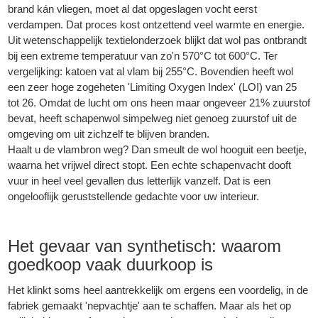
brand kán vliegen, moet al dat opgeslagen vocht eerst
verdampen. Dat proces kost ontzettend veel warmte en energie.
Uit wetenschappelijk textielonderzoek blijkt dat wol pas ontbrandt
bij een extreme temperatuur van zo'n 570°C tot 600°C. Ter
vergelijking: katoen vat al vlam bij 255°C. Bovendien heeft wol
een zeer hoge zogeheten 'Limiting Oxygen Index' (LOI) van 25
tot 26. Omdat de lucht om ons heen maar ongeveer 21% zuurstof
bevat, heeft schapenwol simpelweg niet genoeg zuurstof uit de
omgeving om uit zichzelf te blijven branden.
Haalt u de vlambron weg? Dan smeult de wol hooguit een beetje,
waarna het vrijwel direct stopt. Een echte schapenvacht dooft
vuur in heel veel gevallen dus letterlijk vanzelf. Dat is een
ongelooflijk geruststellende gedachte voor uw interieur.
Het gevaar van synthetisch: waarom
goedkoop vaak duurkoop is
Het klinkt soms heel aantrekkelijk om ergens een voordelig, in de
fabriek gemaakt 'nepvachtje' aan te schaffen. Maar als het op