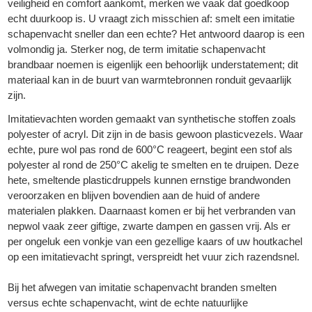
veiligheid en comfort aankomt, merken we vaak dat goedkoop
echt duurkoop is. U vraagt zich misschien af: smelt een imitatie
schapenvacht sneller dan een echte? Het antwoord daarop is een
volmondig ja. Sterker nog, de term imitatie schapenvacht
brandbaar noemen is eigenlijk een behoorlijk understatement; dit
materiaal kan in de buurt van warmtebronnen ronduit gevaarlijk
zijn.
Imitatievachten worden gemaakt van synthetische stoffen zoals
polyester of acryl. Dit zijn in de basis gewoon plasticvezels. Waar
echte, pure wol pas rond de 600°C reageert, begint een stof als
polyester al rond de 250°C akelig te smelten en te druipen. Deze
hete, smeltende plasticdruppels kunnen ernstige brandwonden
veroorzaken en blijven bovendien aan de huid of andere
materialen plakken. Daarnaast komen er bij het verbranden van
nepwol vaak zeer giftige, zwarte dampen en gassen vrij. Als er
per ongeluk een vonkje van een gezellige kaars of uw houtkachel
op een imitatievacht springt, verspreidt het vuur zich razendsnel.
Bij het afwegen van imitatie schapenvacht branden smelten
versus echte schapenvacht, wint de echte natuurlijke