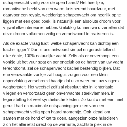
schapenvacht veilig voor de open haard? Het heerlijke,
romantische beeld van een warm knisperend haardvuur, met
daarvoor een royale, weelderige schapenvacht om heerlijk op te
liggen met een goed boek, is natuurlijk een absolute droom voor
vrijwel elke interieurliefhebber. Gelukkig kunnen we u vertellen dat
deze droom volkomen veilig en verantwoord te realiseren is.
Als de exacte vraag luidt: welke schapenvacht kan dichtbij een
kachel liggen? Dan is ons antwoord simpel en geruststellend:
elke échte, 100% natuurlijke vacht. Zelfs als er onverhoopt een
vonkje uit het vuur spat en per ongeluk op de haren van uw vacht
terechtkomt, zal de schapenvacht kachel bestendig blijken. Dat
ene verdwaalde vonkje zal hooguit zorgen voor een klein,
oppervlakkig verschroeid haartje dat u zo weer met uw vingers
wegbortstelt. Het weefsel zelf zal absoluut niet in lichterlaaie
vliegen en veroorzaakt geen onverwachte steekvlammen, in
tegenstelling tot veel synthetische kleden. Zo kunt u met een heel
gerust hart en maximale ontspanning genieten van een
schapenvacht veilig open haard momentje. Ook ideaal om
samen met de hond of kat te doen, aangezien onze huisdieren
zich het allerliefst direct op de warmste, zachtste plek in de