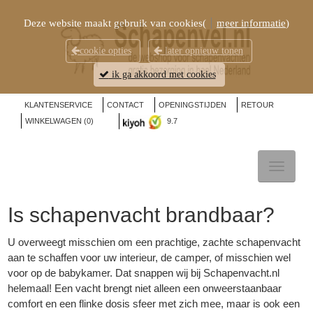
Deze website maakt gebruik van cookies(
meer informatie
)
cookie opties
later opnieuw tonen
ik ga akkoord met cookies
KLANTENSERVICE
CONTACT
OPENINGSTIJDEN
RETOUR
WINKELWAGEN (
0
)
9.7
TOGGL
NAVIG
Is
schapenvacht
brandbaar?
U overweegt misschien om een prachtige, zachte schapenvacht
aan te schaffen voor uw interieur, de camper, of misschien wel
voor op de babykamer. Dat snappen wij bij Schapenvacht.nl
helemaal! Een vacht brengt niet alleen een onweerstaanbaar
comfort en een flinke dosis sfeer met zich mee, maar is ook een