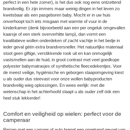
perfect in een hete zomer), is het dus ook nog eens ontzettend
brandveilig. Er zijn immers maar weinig dingen in het leven zo
kwetsbaar als een pasgeboren baby. Mocht er in uw huis
onverhoopt toch iets misgaan met warmte of vuur in de
kinderkamer (denk bijvoorbeeld aan een per ongeluk omgevallen
kaarsje of een sterk oververhitte lamp), dan vormt een
kwalitatieve wollen onderdeken of zacht vachtje in het bedje in
ieder geval géén extra brandversneller. Het natuurlijke materiaal
stoot geen giftige, verstikkende rook uit en kan onmogelijk
vastsmelten aan de huid, in groot contrast met veel goedkope
polyester babymatrasjes of synthetische fleecedekentjes. Voor
de meest veilige, hygiënische en geborgen slaapomgeving kiest
u als ouder dus steevast voor onze wollen babyproducten
brandveilig wieg oplossingen. En wees eerlijk: met die
wetenschap in het achterhoofd slaapt u als ouder zelf óók een
heel stuk lekkerder!
Comfort en veiligheid op wielen: perfect voor de
camperaar
Reizen met een camper of auto brengt een ongekend gevoel van