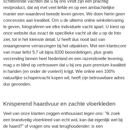
schitterende vachten die u bij ons vindt zijn een prachtig
restproduct, dat wij met veel liefde en op een ambachtelijke
manier een waardevol tweede leven geven. We doen hierin geen
concessies aan kwaliteit. Om u de ultieme online winkelervaring
te geven, fotograferen we elke individuele vacht apart. U kiest op
onze website dus exact de specifieke vacht uit die u op de foto
ziet, tot in het kleinste detail. U heeft dus nooit last van
onaangename verrassingen bij het uitpakken. Met een klantscore
van maar liefst 9,7 uit bijna 8200 beoordelingen, plus gratis
verzending binnen heel Nederland en een razendsnelle levering,
mag u er blind op vertrouwen dat u bij ons pure premium kwaliteit
in handen (en onder de voeten!) krijgt. Wie online een 100%
natuurlijke schapenvacht kopen wil, heeft zijn betrouwbare adres
dus gevonden.
Knisperend haardvuur en zachte vloerkleden
Veel van onze klanten zeggen enthousiast tegen ons: "Ik zoek
een brandveilig vloerkleed van echt wol, kan dat eigenlijk wel bij
de haard?" of vragen ons wat terughoudender: is een