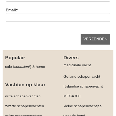
Email:*
Populair
Divers
medicinale vacht
sale (
tientallen!
)
&
home
Gotland schapenvacht
Vachten op kleur
IJslandse schapenvacht
witte schapenvachten
MEGA XXL
zwarte schapenvachten
kleine schapenvachtjes
grijze schapenvachten
voor de hond