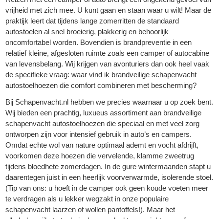
vrijheid met zich mee. U kunt gaan en staan waar u wilt! Maar de
praktijk leert dat tijdens lange zomerritten de standaard
autostoelen al snel broeierig, plakkerig en behoorlijk
oncomfortabel worden. Bovendien is brandpreventie in een
relatief kleine, afgesloten ruimte zoals een camper of autocabine
van levensbelang. Wij krijgen van avonturiers dan ook heel vaak
de specifieke vraag: waar vind ik brandveilige schapenvacht
autostoelhoezen die comfort combineren met bescherming?
Bij Schapenvacht.nl hebben we precies waarnaar u op zoek bent.
Wij bieden een prachtig, luxueus assortiment aan brandveilige
schapenvacht autostoelhoezen die speciaal en met veel zorg
ontworpen zijn voor intensief gebruik in auto’s en campers.
Omdat echte wol van nature optimaal ademt en vocht afdrijft,
voorkomen deze hoezen die vervelende, klamme zweetrug
tijdens bloedhete zomerdagen. In de gure wintermaanden stapt u
daarentegen juist in een heerlijk voorverwarmde, isolerende stoel.
(Tip van ons: u hoeft in de camper ook geen koude voeten meer
te verdragen als u lekker wegzakt in onze populaire
schapenvacht laarzen of wollen pantoffels!). Maar het