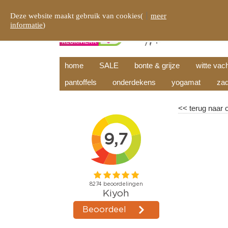
Deze website maakt gebruik van cookies(
meer
informatie
)
home
SALE
bonte & grijze
witte vac
pantoffels
onderdekens
yogamat
zad
<<
terug naar 