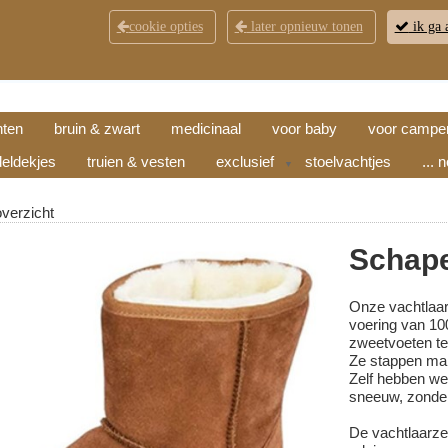
cookie opties
later opnieuw tonen
ik ga 
KLANTENSERVICE
CONTACT
OPENINGSTI
hten
bruin & zwart
medicinaal
voor baby
voor campe
eldekjes
truien & vesten
exclusief
stoelvachtjes
... 
▼
overzicht
Schape
Onze vachtlaarz
voering van 10
zweetvoeten te
Ze stappen makk
Zelf hebben we 
sneeuw, zonde
De vachtlaarze