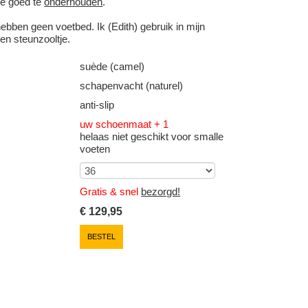
ze goed te
onderhouden
.
ebben geen voetbed. Ik (Edith) gebruik in mijn
en steunzooltje.
suède (camel)
schapenvacht (naturel)
anti-slip
uw schoenmaat + 1
helaas niet geschikt voor smalle
voeten
Gratis & snel
bezorgd!
€
129,95
BESTEL