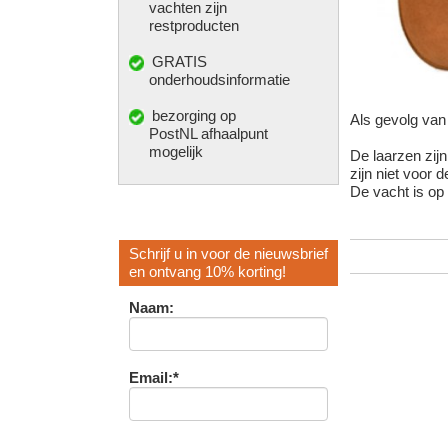
vachten zijn
restproducten
GRATIS
onderhoudsinformatie
bezorging op
Als gevolg van 
PostNL afhaalpunt
mogelijk
De laarzen zij
zijn niet voor 
De vacht is o
Schrijf u in voor de nieuwsbrief
en ontvang 10% korting!
Naam:
Email:*