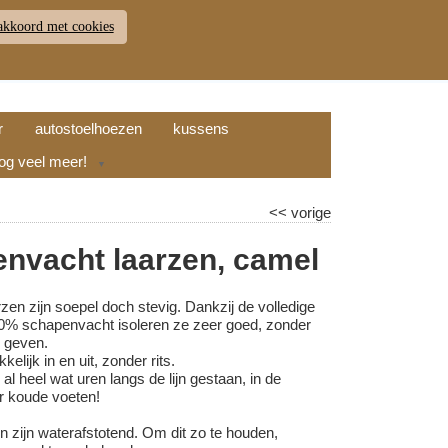
akkoord met cookies
JDEN
RETOUR
WINKELWAGEN (
0
)
9.7
r
autostoelhoezen
kussens
nog veel meer!
▼
<<
vorige
nvacht laarzen, camel
en zijn soepel doch stevig. Dankzij de volledige
0% schapenvacht isoleren ze zeer goed, zonder
 geven.
elijk in en uit, zonder rits.
al heel wat uren langs de lijn gestaan, in de
r koude voeten!
n zijn waterafstotend. Om dit zo te houden,