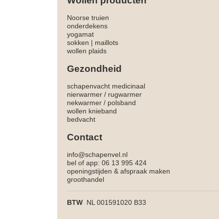
Wollen producten
Noorse truien
onderdekens
yogamat
sokken
|
maillots
wollen plaids
Gezondheid
schapenvacht medicinaal
nierwarmer
/
rugwarmer
nekwarmer
/
polsband
wollen knieband
bedvacht
Contact
info@schapenvel.nl
bel of app: 06 13 995 424
openingstijden & afspraak maken
groothandel
BTW
NL 001591020 B33