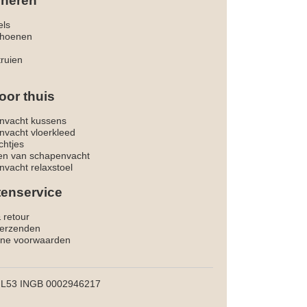
 heren
els
hoenen
truien
oor thuis
nvacht kussens
nvacht vloerkleed
chtjes
ken van schapenvacht
vacht relaxstoel
tenservice
& retour
verzenden
ne voorwaarden
L53 INGB 0002946217