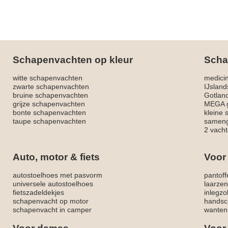
Schapenvachten op kleur
Scha
witte schapenvachten
medici
zwarte schapenvachten
IJslan
bruine schapenvachten
Gotlan
grijze schapenvachten
MEGA g
bonte schapenvachten
kleine
taupe schapenvachten
sameng
2 vacht
Auto, motor & fiets
Voor
autostoelhoes met pasvorm
pantoff
universele autostoelhoes
laarzen
fietszadeldekjes
inlegzo
schapenvacht op motor
handsc
schapenvacht in camper
wanten