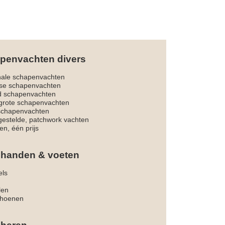
penvachten divers
nale schapenvachten
dse schapenvachten
d schapenvachten
rote schapenvachten
 schapenvachten
estelde, patchwork vachten
en, één prijs
 handen & voeten
els
len
hoenen