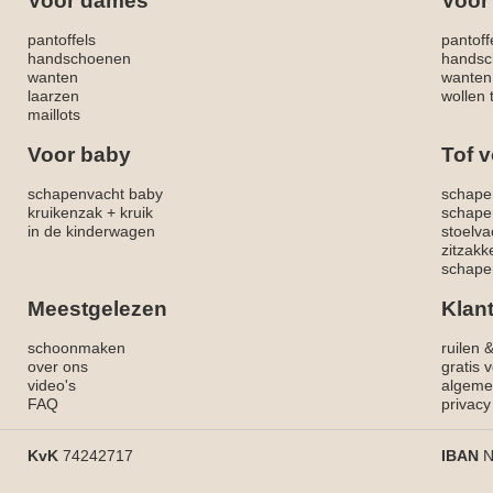
Voor dames
Voor
pantoffels
pantoff
handschoenen
handsc
wanten
wanten
laarzen
wollen 
maillots
Voor baby
Tof v
schapenvacht baby
schape
kruikenzak + kruik
schape
in de kinderwagen
stoelva
zitzak
schapen
Meestgelezen
Klan
schoonmaken
ruilen 
over ons
gratis 
video's
algeme
FAQ
privacy
KvK
74242717
IBAN
N