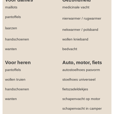
maillots
medicinale vacht
pantoffels
nierwarmer
/
rugwarmer
laarzen
nekwarmer
/
polsband
handschoenen
wollen knieband
wanten
bedvacht
Voor heren
Auto, motor, fiets
pantoffels
autostoelhoes pasvorm
wollen truien
stoelhoes universeel
handschoenen
fietszadeldekjes
wanten
schapenvacht op motor
schapenvacht in camper