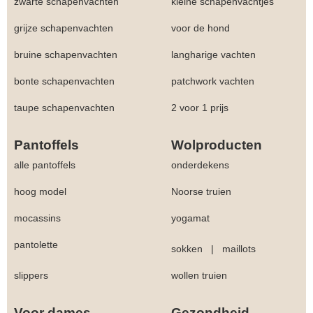
zwarte schapenvachten
kleine schapenvachtjes
grijze schapenvachten
voor de hond
bruine schapenvachten
langharige vachten
bonte schapenvachten
patchwork vachten
taupe schapenvachten
2 voor 1 prijs
Pantoffels
Wolproducten
alle pantoffels
onderdekens
hoog model
Noorse truien
mocassins
yogamat
pantolette
sokken
|
maillots
slippers
wollen truien
Voor dames
Gezondheid