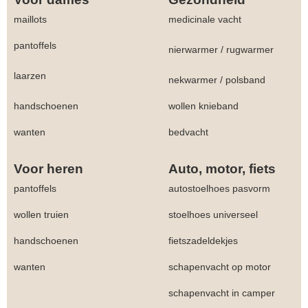
maillots
medicinale vacht
pantoffels
nierwarmer
/
rugwarmer
laarzen
nekwarmer
/
polsband
handschoenen
wollen knieband
wanten
bedvacht
Voor heren
Auto, motor, fiets
pantoffels
autostoelhoes pasvorm
wollen truien
stoelhoes universeel
handschoenen
fietszadeldekjes
wanten
schapenvacht op motor
schapenvacht in camper