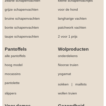
zwarte schapenvachten
kleine schapenvachtjes
grijze schapenvachten
voor de hond
bruine schapenvachten
langharige vachten
bonte schapenvachten
patchwork vachten
taupe schapenvachten
2 voor 1 prijs
Pantoffels
Wolproducten
alle pantoffels
onderdekens
hoog model
Noorse truien
mocassins
yogamat
pantolette
sokken
|
maillots
slippers
wollen truien
Voor dames
Gezondheid