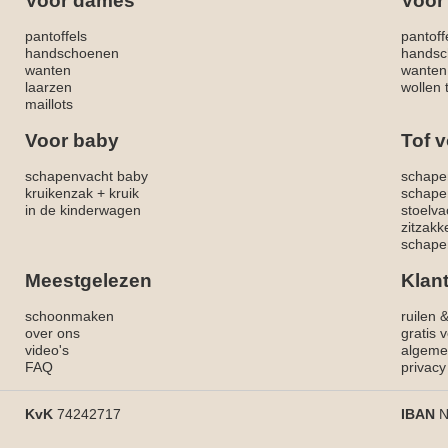
Voor dames
Voor
pantoffels
pantoff
handschoenen
handsc
wanten
wanten
laarzen
wollen 
maillots
Voor baby
Tof v
schapenvacht baby
schape
kruikenzak + kruik
schape
in de kinderwagen
stoelva
zitzak
schapen
Meestgelezen
Klan
schoonmaken
ruilen 
over ons
gratis 
video's
algeme
FAQ
privacy
KvK
74242717
IBAN
N