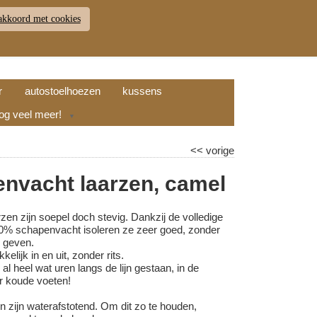
akkoord met cookies
JDEN
RETOUR
WINKELWAGEN (
0
)
9.7
r
autostoelhoezen
kussens
nog veel meer!
▼
<<
vorige
nvacht laarzen, camel
en zijn soepel doch stevig. Dankzij de volledige
0% schapenvacht isoleren ze zeer goed, zonder
 geven.
elijk in en uit, zonder rits.
al heel wat uren langs de lijn gestaan, in de
r koude voeten!
n zijn waterafstotend. Om dit zo te houden,