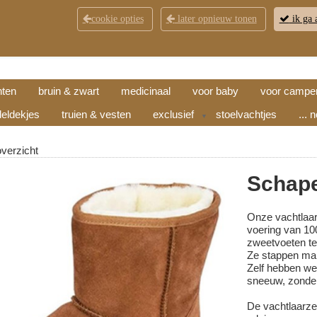
cookie opties
later opnieuw tonen
ik ga 
KLANTENSERVICE
CONTACT
OPENINGSTI
hten
bruin & zwart
medicinaal
voor baby
voor campe
eldekjes
truien & vesten
exclusief
stoelvachtjes
... 
▼
overzicht
Schape
Onze vachtlaarz
voering van 10
zweetvoeten te
Ze stappen makk
Zelf hebben we 
sneeuw, zonde
De vachtlaarze