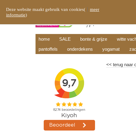
Deze website maakt gebruik van cookies(
meer
informatie
)
home
SALE
bonte & grijze
witte vac
pantoffels
onderdekens
yogamat
zad
<<
terug naar 