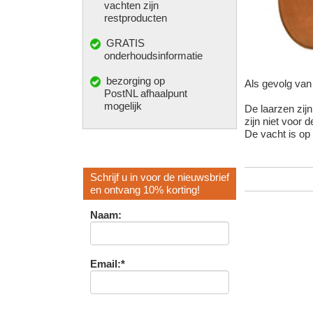
vachten zijn
restproducten
GRATIS
onderhoudsinformatie
bezorging op
Als gevolg van 
PostNL afhaalpunt
mogelijk
De laarzen zij
zijn niet voor 
De vacht is o
Schrijf u in voor de nieuwsbrief
en ontvang 10% korting!
Naam:
Email:*