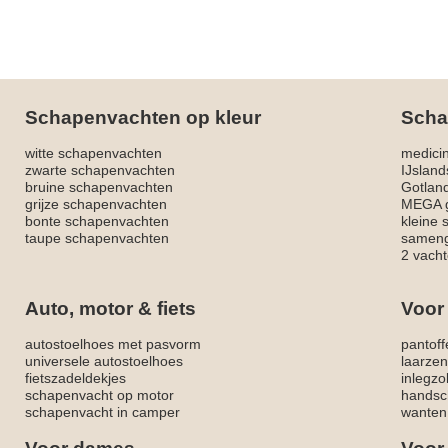
Schapenvachten op kleur
Scha
witte schapenvachten
medici
zwarte schapenvachten
IJslan
bruine schapenvachten
Gotlan
grijze schapenvachten
MEGA g
bonte schapenvachten
kleine
taupe schapenvachten
sameng
2 vacht
Auto, motor & fiets
Voor
autostoelhoes met pasvorm
pantoff
universele autostoelhoes
laarzen
fietszadeldekjes
inlegzo
schapenvacht op motor
handsc
schapenvacht in camper
wanten