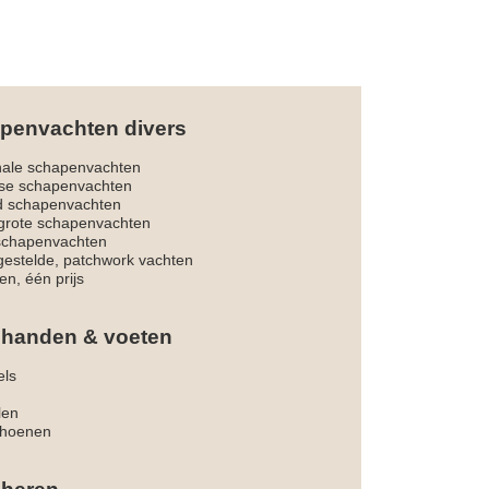
penvachten divers
nale schapenvachten
dse schapenvachten
d schapenvachten
rote schapenvachten
 schapenvachten
estelde, patchwork vachten
en, één prijs
 handen & voeten
els
len
hoenen