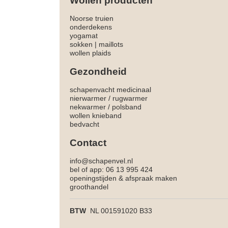
Wollen producten
Noorse truien
onderdekens
yogamat
sokken
|
maillots
wollen plaids
Gezondheid
schapenvacht medicinaal
nierwarmer
/
rugwarmer
nekwarmer
/
polsband
wollen knieband
bedvacht
Contact
info@schapenvel.nl
bel of app: 06 13 995 424
openingstijden & afspraak maken
groothandel
BTW
NL 001591020 B33