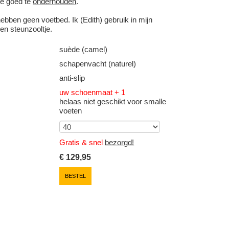
ze goed te
onderhouden
.
ebben geen voetbed. Ik (Edith) gebruik in mijn
en steunzooltje.
suède (camel)
schapenvacht (naturel)
anti-slip
uw schoenmaat + 1
helaas niet geschikt voor smalle
voeten
Gratis & snel
bezorgd!
€
129,95
BESTEL