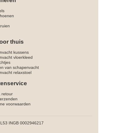
 heren
els
hoenen
truien
oor thuis
nvacht kussens
nvacht vloerkleed
chtjes
ken van schapenvacht
vacht relaxstoel
tenservice
& retour
verzenden
ne voorwaarden
L53 INGB 0002946217