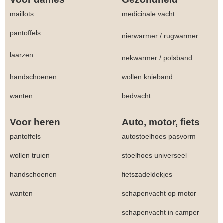
maillots
medicinale vacht
pantoffels
nierwarmer
/
rugwarmer
laarzen
nekwarmer
/
polsband
handschoenen
wollen knieband
wanten
bedvacht
Voor heren
Auto, motor, fiets
pantoffels
autostoelhoes pasvorm
wollen truien
stoelhoes universeel
handschoenen
fietszadeldekjes
wanten
schapenvacht op motor
schapenvacht in camper