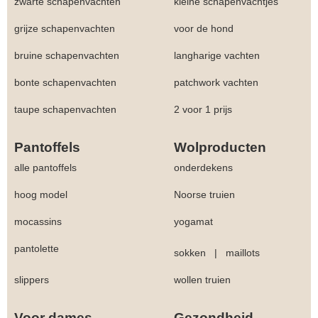
zwarte schapenvachten
kleine schapenvachtjes
grijze schapenvachten
voor de hond
bruine schapenvachten
langharige vachten
bonte schapenvachten
patchwork vachten
taupe schapenvachten
2 voor 1 prijs
Pantoffels
Wolproducten
alle pantoffels
onderdekens
hoog model
Noorse truien
mocassins
yogamat
pantolette
sokken
|
maillots
slippers
wollen truien
Voor dames
Gezondheid