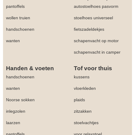
pantoffels
autostoelhoes pasvorm
wollen truien
stoelhoes universeel
handschoenen
fietszadeldekjes
wanten
schapenvacht op motor
schapenvacht in camper
Handen & voeten
Tof voor thuis
handschoenen
kussens
wanten
vloerkleden
Noorse sokken
plaids
inlegzolen
zitzakken
laarzen
stoelvachtjes
pantoffels
voor relaxstoel