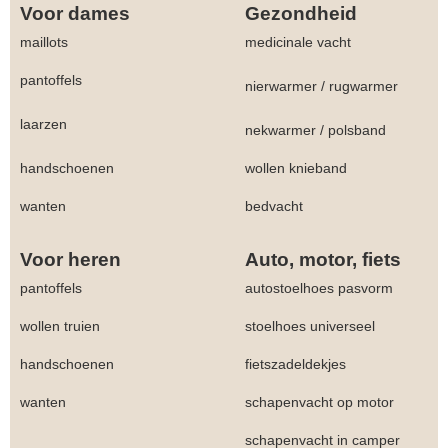
Voor dames
Gezondheid
maillots
medicinale vacht
pantoffels
nierwarmer
/
rugwarmer
laarzen
nekwarmer
/
polsband
handschoenen
wollen knieband
wanten
bedvacht
Voor heren
Auto, motor, fiets
pantoffels
autostoelhoes pasvorm
wollen truien
stoelhoes universeel
handschoenen
fietszadeldekjes
wanten
schapenvacht op motor
schapenvacht in camper