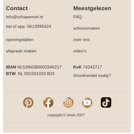
Contact
Meestgelezen
info@schapenvel.nl
FAQ
bel of app: 0613995424
schoonmaken
openingstijden
over ons
afspraak maken
video's
IBAN
NL53INGB0002946217
KvK
74242717
BTW
NL 001591020 B33
Groothandel
nodig?
copyright © sinds 2007