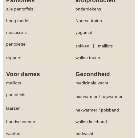
Pantoffels
Wolproducten
alle pantoffels
onderdekens
hoog model
Noorse truien
mocassins
yogamat
pantolette
sokken
|
maillots
slippers
wollen truien
Voor dames
Gezondheid
maillots
medicinale vacht
pantoffels
nierwarmer
/
rugwarmer
laarzen
nekwarmer
/
polsband
handschoenen
wollen knieband
wanten
bedvacht