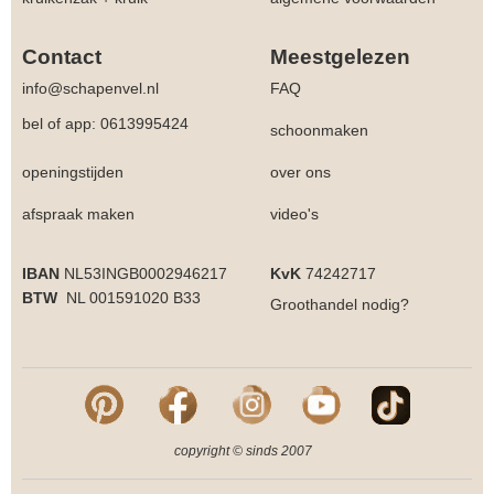
Contact
Meestgelezen
info@schapenvel.nl
FAQ
bel of app: 0613995424
schoonmaken
openingstijden
over ons
afspraak maken
video's
IBAN
NL53INGB0002946217
KvK
74242717
BTW
NL 001591020 B33
Groothandel
nodig?
copyright © sinds 2007