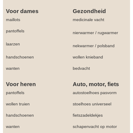
Voor dames
Gezondheid
maillots
medicinale vacht
pantoffels
nierwarmer
/
rugwarmer
laarzen
nekwarmer
/
polsband
handschoenen
wollen knieband
wanten
bedvacht
Voor heren
Auto, motor, fiets
pantoffels
autostoelhoes pasvorm
wollen truien
stoelhoes universeel
handschoenen
fietszadeldekjes
wanten
schapenvacht op motor