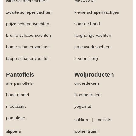
witte schapenvachten
MEGA XXL
zwarte schapenvachten
kleine schapenvachtjes
grijze schapenvachten
voor de hond
bruine schapenvachten
langharige vachten
bonte schapenvachten
patchwork vachten
taupe schapenvachten
2 voor 1 prijs
Pantoffels
Wolproducten
alle pantoffels
onderdekens
hoog model
Noorse truien
mocassins
yogamat
pantolette
sokken
|
maillots
slippers
wollen truien