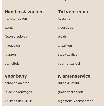
Handen & voeten
Tof voor thuis
handschoenen
kussens
wanten
vloerkleden
Noorse sokken
plaids
inlegzolen
zitzakken
laarzen
stoelvachtjes
pantoffels
voor relaxstoel
Voor baby
Klantenservice
schapenvachten
ruilen & retour
in de kinderwagen
gratis verzenden
kruikenzak + kruik
algemene voorwaarden