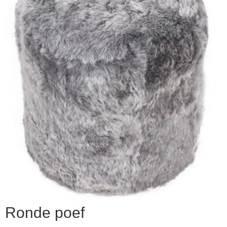
▼
▼
Ronde poef