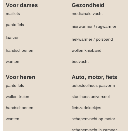
Voor dames
Gezondheid
maillots
medicinale vacht
pantoffels
nierwarmer
/
rugwarmer
laarzen
nekwarmer
/
polsband
handschoenen
wollen knieband
wanten
bedvacht
Voor heren
Auto, motor, fiets
pantoffels
autostoelhoes pasvorm
wollen truien
stoelhoes universeel
handschoenen
fietszadeldekjes
wanten
schapenvacht op motor
schapenvacht in camper