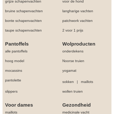
grijze schapenvachten
voor de hond
bruine schapenvachten
langharige vachten
bonte schapenvachten
patchwork vachten
taupe schapenvachten
2 voor 1 prijs
Pantoffels
Wolproducten
alle pantoffels
onderdekens
hoog model
Noorse truien
mocassins
yogamat
pantolette
sokken
|
maillots
slippers
wollen truien
Voor dames
Gezondheid
maillots
medicinale vacht