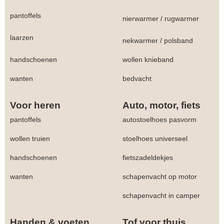
pantoffels
nierwarmer
/
rugwarmer
laarzen
nekwarmer
/
polsband
handschoenen
wollen knieband
wanten
bedvacht
Voor heren
Auto, motor, fiets
pantoffels
autostoelhoes pasvorm
wollen truien
stoelhoes universeel
handschoenen
fietszadeldekjes
wanten
schapenvacht op motor
schapenvacht in camper
Handen & voeten
Tof voor thuis