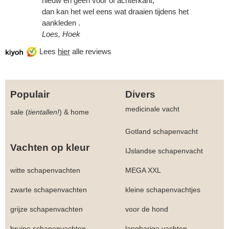
nieuw en geen voor of achterkant,
dan kan het wel eens wat draaien tijdens het
aankleden .
Loes, Hoek
Lees
hier
alle reviews
Populair
Divers
medicinale vacht
sale (
tientallen!
)
&
home
Gotland schapenvacht
Vachten op kleur
IJslandse schapenvacht
witte schapenvachten
MEGA XXL
zwarte schapenvachten
kleine schapenvachtjes
grijze schapenvachten
voor de hond
bruine schapenvachten
langharige vachten