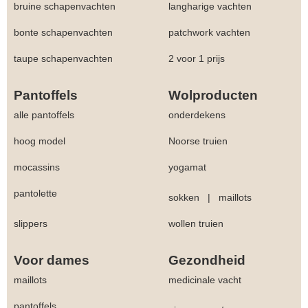
bruine schapenvachten
langharige vachten
bonte schapenvachten
patchwork vachten
taupe schapenvachten
2 voor 1 prijs
Pantoffels
Wolproducten
alle pantoffels
onderdekens
hoog model
Noorse truien
mocassins
yogamat
pantolette
sokken
|
maillots
slippers
wollen truien
Voor dames
Gezondheid
maillots
medicinale vacht
pantoffels