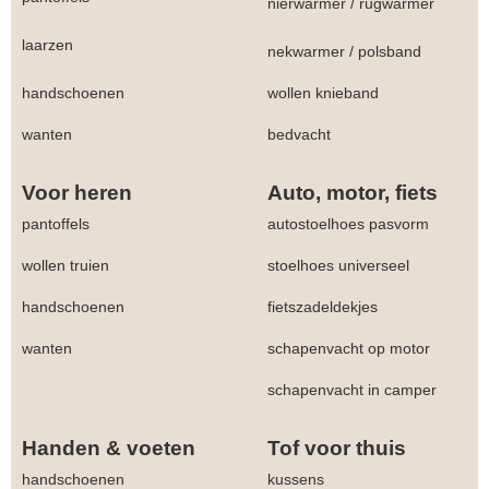
nierwarmer
/
rugwarmer
laarzen
nekwarmer
/
polsband
handschoenen
wollen knieband
wanten
bedvacht
Voor heren
Auto, motor, fiets
pantoffels
autostoelhoes pasvorm
wollen truien
stoelhoes universeel
handschoenen
fietszadeldekjes
wanten
schapenvacht op motor
schapenvacht in camper
Handen & voeten
Tof voor thuis
handschoenen
kussens