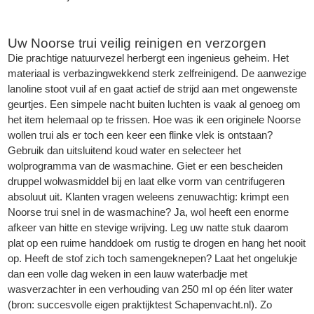
Uw Noorse trui veilig reinigen en verzorgen
Die prachtige natuurvezel herbergt een ingenieus geheim. Het
materiaal is verbazingwekkend sterk zelfreinigend. De aanwezige
lanoline stoot vuil af en gaat actief de strijd aan met ongewenste
geurtjes. Een simpele nacht buiten luchten is vaak al genoeg om
het item helemaal op te frissen. Hoe was ik een originele Noorse
wollen trui als er toch een keer een flinke vlek is ontstaan?
Gebruik dan uitsluitend koud water en selecteer het
wolprogramma van de wasmachine. Giet er een bescheiden
druppel wolwasmiddel bij en laat elke vorm van centrifugeren
absoluut uit. Klanten vragen weleens zenuwachtig: krimpt een
Noorse trui snel in de wasmachine? Ja, wol heeft een enorme
afkeer van hitte en stevige wrijving. Leg uw natte stuk daarom
plat op een ruime handdoek om rustig te drogen en hang het nooit
op. Heeft de stof zich toch samengeknepen? Laat het ongelukje
dan een volle dag weken in een lauw waterbadje met
wasverzachter in een verhouding van 250 ml op één liter water
(bron: succesvolle eigen praktijktest Schapenvacht.nl). Zo