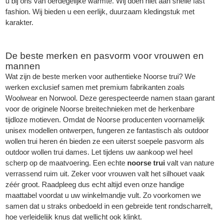
u bij ons van oerdegelijke warmte. Wij doen niet aan snelle fast
fashion. Wij bieden u een eerlijk, duurzaam kledingstuk met
karakter.
De beste merken en pasvorm voor vrouwen en
mannen
Wat zijn de beste merken voor authentieke Noorse trui? We
werken exclusief samen met premium fabrikanten zoals
Woolwear en Norwool. Deze gerespecteerde namen staan garant
voor de originele Noorse breitechnieken met de herkenbare
tijdloze motieven. Omdat de Noorse producenten voornamelijk
unisex modellen ontwerpen, fungeren ze fantastisch als outdoor
wollen trui heren én bieden ze een uiterst soepele pasvorm als
outdoor wollen trui dames. Let tijdens uw aankoop wel heel
scherp op de maatvoering. Een echte
noorse trui
valt van nature
verrassend ruim uit. Zeker voor vrouwen valt het silhouet vaak
zéér groot. Raadpleeg dus echt altijd even onze handige
maattabel voordat u uw winkelmandje vult. Zo voorkomen we
samen dat u straks onbedoeld in een gebreide tent rondscharrelt,
hoe verleidelijk knus dat wellicht ook klinkt.