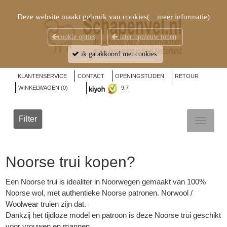
Deze website maakt gebruik van cookies(
meer informatie
)
cookie opties
later opnieuw tonen
ik ga akkoord met cookies
KLANTENSERVICE
CONTACT
OPENINGSTIJDEN
RETOUR
WINKELWAGEN (
0
)
9.7
Filter
TOGGL
NAVIG
Noorse trui kopen?
Een Noorse trui is idealiter in Noorwegen gemaakt van 100%
Noorse wol, met authentieke Noorse patronen. Norwool /
Woolwear truien zijn dat.
Dankzij het tijdloze model en patroon is deze Noorse trui geschikt
voor vrouwen en mannen.