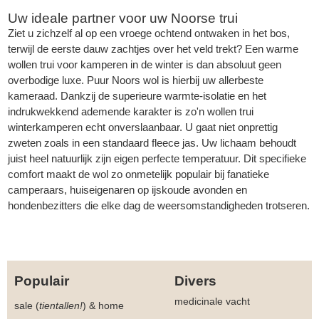
Uw ideale partner voor uw Noorse trui
Ziet u zichzelf al op een vroege ochtend ontwaken in het bos,
terwijl de eerste dauw zachtjes over het veld trekt? Een warme
wollen trui voor kamperen in de winter is dan absoluut geen
overbodige luxe. Puur Noors wol is hierbij uw allerbeste
kameraad. Dankzij de superieure warmte-isolatie en het
indrukwekkend ademende karakter is zo'n wollen trui
winterkamperen echt onverslaanbaar. U gaat niet onprettig
zweten zoals in een standaard fleece jas. Uw lichaam behoudt
juist heel natuurlijk zijn eigen perfecte temperatuur. Dit specifieke
comfort maakt de wol zo onmetelijk populair bij fanatieke
camperaars, huiseigenaren op ijskoude avonden en
hondenbezitters die elke dag de weersomstandigheden trotseren.
Populair
Divers
medicinale vacht
sale (
tientallen!
)
&
home