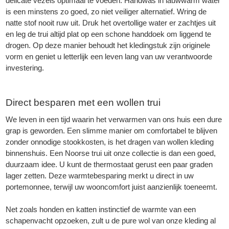
delicate vezels optimaal te voeden. Handwas in lauwwarm water
is een minstens zo goed, zo niet veiliger alternatief. Wring de
natte stof nooit ruw uit. Druk het overtollige water er zachtjes uit
en leg de trui altijd plat op een schone handdoek om liggend te
drogen. Op deze manier behoudt het kledingstuk zijn originele
vorm en geniet u letterlijk een leven lang van uw verantwoorde
investering.
Direct besparen met een wollen trui
We leven in een tijd waarin het verwarmen van ons huis een dure
grap is geworden. Een slimme manier om comfortabel te blijven
zonder onnodige stookkosten, is het dragen van wollen kleding
binnenshuis. Een Noorse trui uit onze collectie is dan een goed,
duurzaam idee. U kunt de thermostaat gerust een paar graden
lager zetten. Deze warmtebesparing merkt u direct in uw
portemonnee, terwijl uw wooncomfort juist aanzienlijk toeneemt.
Net zoals honden en katten instinctief de warmte van een
schapenvacht
opzoeken, zult u de pure wol van onze kleding al