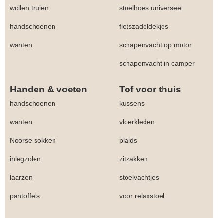
wollen truien
stoelhoes universeel
handschoenen
fietszadeldekjes
wanten
schapenvacht op motor
schapenvacht in camper
Handen & voeten
Tof voor thuis
handschoenen
kussens
wanten
vloerkleden
Noorse sokken
plaids
inlegzolen
zitzakken
laarzen
stoelvachtjes
pantoffels
voor relaxstoel