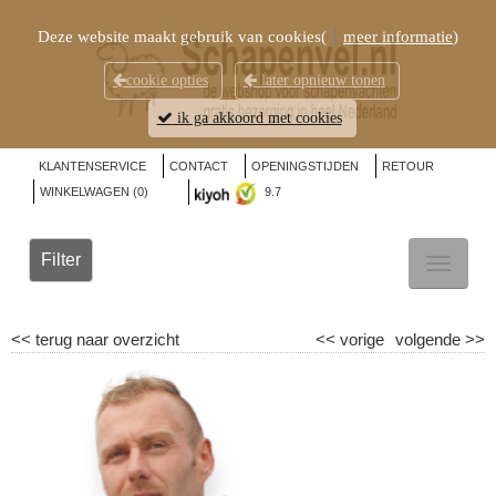
Deze website maakt gebruik van cookies(
meer informatie
)
cookie opties
later opnieuw tonen
ik ga akkoord met cookies
KLANTENSERVICE
CONTACT
OPENINGSTIJDEN
RETOUR
WINKELWAGEN (
0
)
9.7
Filter
TOGGL
NAVIG
<<
terug naar overzicht
<<
vorige
volgende
>>