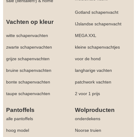
sale (
tientallen!
)
&
home
Gotland schapenvacht
Vachten op kleur
IJslandse schapenvacht
witte schapenvachten
MEGA XXL
zwarte schapenvachten
kleine schapenvachtjes
grijze schapenvachten
voor de hond
bruine schapenvachten
langharige vachten
bonte schapenvachten
patchwork vachten
taupe schapenvachten
2 voor 1 prijs
Pantoffels
Wolproducten
alle pantoffels
onderdekens
hoog model
Noorse truien