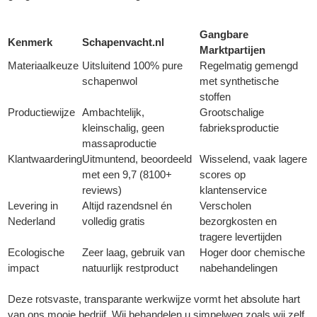
Gangbare
Kenmerk
Schapenvacht.nl
Marktpartijen
Materiaalkeuze
Uitsluitend 100% pure
Regelmatig gemengd
schapenwol
met synthetische
stoffen
Productiewijze
Ambachtelijk,
Grootschalige
kleinschalig, geen
fabrieksproductie
massaproductie
Klantwaardering
Uitmuntend, beoordeeld
Wisselend, vaak lagere
met een 9,7 (8100+
scores op
reviews)
klantenservice
Levering in
Altijd razendsnel én
Verscholen
Nederland
volledig gratis
bezorgkosten en
tragere levertijden
Ecologische
Zeer laag, gebruik van
Hoger door chemische
impact
natuurlijk restproduct
nabehandelingen
Deze rotsvaste, transparante werkwijze vormt het absolute hart
van ons mooie bedrijf. Wij behandelen u simpelweg zoals wij zelf