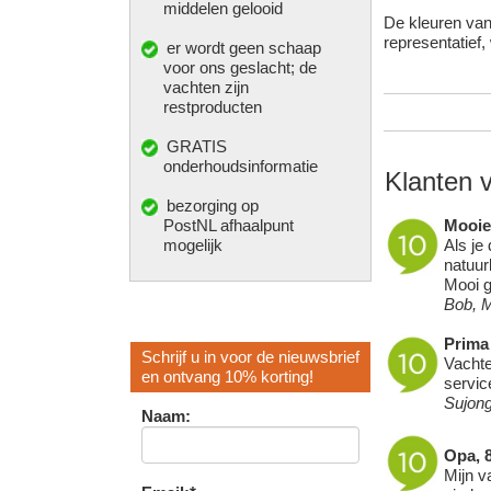
middelen gelooid
De kleuren van 
representatief,
er wordt geen schaap
voor ons geslacht; de
vachten zijn
restproducten
GRATIS
onderhoudsinformatie
Klanten v
bezorging op
PostNL afhaalpunt
Mooie,
mogelijk
Als je
natuur
Mooi g
Bob, 
Prima 
Schrijf u in voor de nieuwsbrief
Vachte
en ontvang 10% korting!
servic
Sujon
Naam:
Opa, 
Mijn v