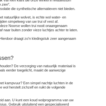
ak van een klant die onze winkel in Middelstum
 zien
”.
latie die synthetische alternatieven niet bieden.
t natuurlijke wolvet, is echte wol water- en
jden simpelweg van uw trui of vest af.
in deze Noorse wollen trui nooit onaangenaam
 naar buiten zonder vieze luchtjes achter te laten.
. Hierdoor draagt zo’n kledingstuk zeer aangenaam
assen?
houden? De verzorging van natuurlijk materiaal is
als eerder toegelicht, maakt de aanwezige
 het kampvuur? Een simpel nachtje luchten in de
e wol herstelt zichzelf en ruikt de volgende
theid aan. U kunt een koud wolprogramma van uw
ius. Gebruik uitsluitend een gespecialiseerd