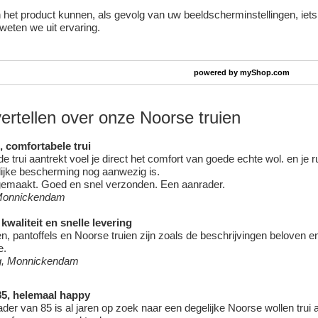
het product kunnen, als gevolg van uw beeldscherminstellingen, iets a
 weten we uit ervaring.
powered by
myShop.com
ertellen over onze Noorse truien
 comfortabele trui
 de trui aantrekt voel je direct het comfort van goede echte wol. en je r
lijke bescherming nog aanwezig is.
emaakt. Goed en snel verzonden. Een aanrader.
Monnickendam
kwaliteit en snelle levering
n, pantoffels en Noorse truien zijn zoals de beschrijvingen beloven en
e.
g, Monnickendam
85, helemaal happy
ader van 85 is al jaren op zoek naar een degelijke Noorse wollen trui 