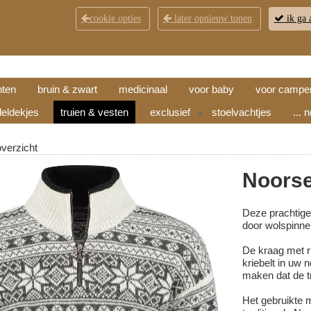
cookie opties
later opnieuw tonen
ik ga 
KLANTENSERVICE
CONTACT
OPENINGSTI
hten
bruin & zwart
medicinaal
voor baby
voor campe
eldekjes
truien & vesten
exclusief
stoelvachtjes
... 
▼
overzicht
Noorse 
Deze prachtige
door wolspinner
De kraag met ri
kriebelt in uw 
maken dat de tr
Het gebruikte m