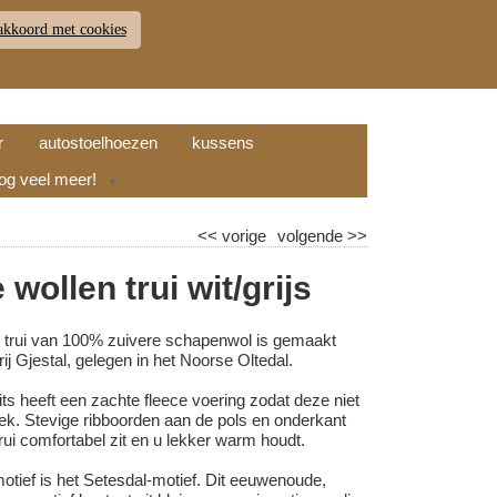
akkoord met cookies
JDEN
RETOUR
WINKELWAGEN (
0
)
9.7
r
autostoelhoezen
kussens
nog veel meer!
▼
<<
vorige
volgende
>>
wollen trui wit/grijs
 trui van 100% zuivere schapenwol is gemaakt
ij Gjestal, gelegen in het Noorse Oltedal.
ts heeft een zachte fleece voering zodat deze niet
nek. Stevige ribboorden aan de pols en onderkant
ui comfortabel zit en u lekker warm houdt.
otief is het Setesdal-motief. Dit eeuwenoude,