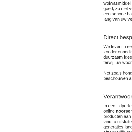
wolwasmiddel m
goed, zo niet ve
een schone han
lang van uw ve
Direct besp
We leven in ee
zonder onnodig
duurzaam idee.
terwijl uw woon
Net zoals hond
beschouwen als
Verantwoord
In een tijdper
online
noorse 
producten aan 
vindt u uitslu
generaties lan