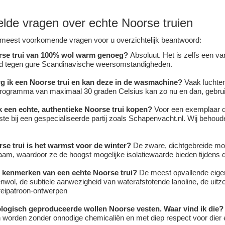
elde vragen over echte Noorse truien
meest voorkomende vragen voor u overzichtelijk beantwoord:
rse trui van 100% wol warm genoeg?
Absoluut. Het is zelfs een va
nd tegen gure Scandinavische weersomstandigheden.
g ik een Noorse trui en kan deze in de wasmachine?
Vaak luchten
ogramma van maximaal 30 graden Celsius kan zo nu en dan, gebruik 
k een echte, authentieke Noorse trui kopen?
Voor een exemplaar dat
ste bij een gespecialiseerde partij zoals Schapenvacht.nl. Wij behoude
se trui is het warmst voor de winter?
De zware, dichtgebreide mod
aam, waardoor ze de hoogst mogelijke isolatiewaarde bieden tijdens d
e kenmerken van een echte Noorse trui?
De meest opvallende eigen
wol, de subtiele aanwezigheid van waterafstotende lanoline, de uit
breipatroon-ontwerpen
ologisch geproduceerde wollen Noorse vesten. Waar vind ik die?
 worden zonder onnodige chemicaliën en met diep respect voor dier