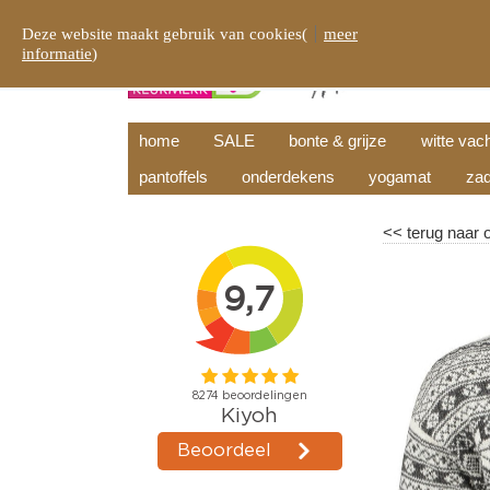
Deze website maakt gebruik van cookies(
meer
informatie
)
home
SALE
bonte & grijze
witte vac
pantoffels
onderdekens
yogamat
zad
<<
terug naar 