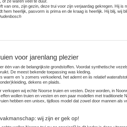
, of ze waren veel te duur.
eft van ons, zijn gezin, deze trui voor zijn verjaardag gekregen. Hij i
dt hem heerlijk, pasvorm is prima en de kraag is heerlijk. Hij blij, wij bli
Oudenbosch
uien voor jarenlang plezier
r één van de belangrijkste grondstoffen. Voordat synthetische vezel
ruikt. De meest bekende toepassing was kleding.
ers warm en 's zomers verkoelend, het ademt en iis relatief wateraf
(onder)kleiding, dekens en plaids.
ar verkopen wij echte Noorse truien en vesten. Deze worden, in N
effen wollen truien en vesten en een paar modellen met traditionele 
uien hebben een unisex, tijdloos model dat zowel door mannen als
vakmanschap: wij zijn er gek op!