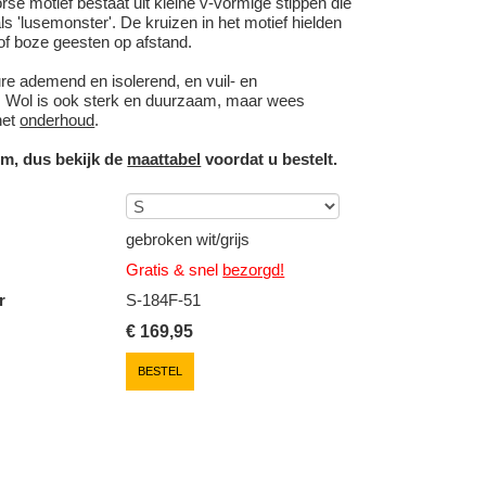
orse motief bestaat uit kleine v-vormige stippen die
s 'lusemonster'. De kruizen in het motief hielden
of boze geesten op afstand.
ure ademend en isolerend, en vuil- en
. Wol is ook sterk en duurzaam, maar wees
het
onderhoud
.
uim, dus bekijk de
maattabel
voordat u bestelt.
gebroken wit/grijs
Gratis & snel
bezorgd!
r
S-184F-51
€
169,95
BESTEL