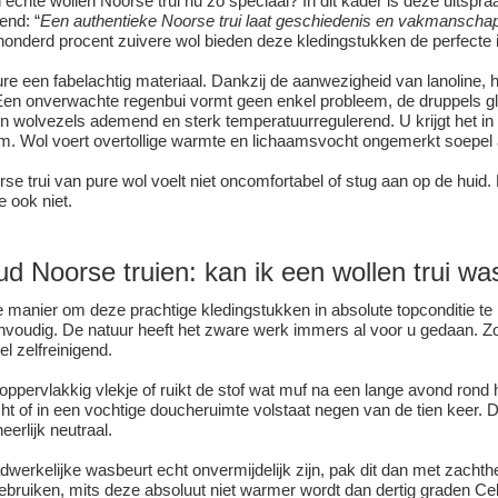
echte wollen Noorse trui nu zo speciaal? In dit kader is deze uitspra
end: “
Een authentieke Noorse trui laat geschiedenis en vakmanschap
nderd procent zuivere wol bieden deze kledingstukken de perfecte iso
re een fabelachtig materiaal. Dankzij de aanwezigheid van lanoline, he
 Een onverwachte regenbui vormt geen enkel probleem, de druppels gli
 zijn wolvezels ademend en sterk temperatuurregulerend. U krijgt het 
am. Wol voert overtollige warmte en lichaamsvocht ongemerkt soepel af
se trui van pure wol voelt niet oncomfortabel of stug aan op de huid
e ook niet.
d Noorse truien: kan ik een wollen trui w
e manier om deze prachtige kledingstukken in absolute topconditie te 
voudig. De natuur heeft het zware werk immers al voor u gedaan. Zo
el zelfreinigend.
oppervlakkig vlekje of ruikt de stof wat muf na een lange avond rond
cht of in een vochtige doucheruimte volstaat negen van de tien keer. D
erlijk neutraal.
werkelijke wasbeurt echt onvermijdelijk zijn, pak dit dan met zach
ruiken, mits deze absoluut niet warmer wordt dan dertig graden Cels