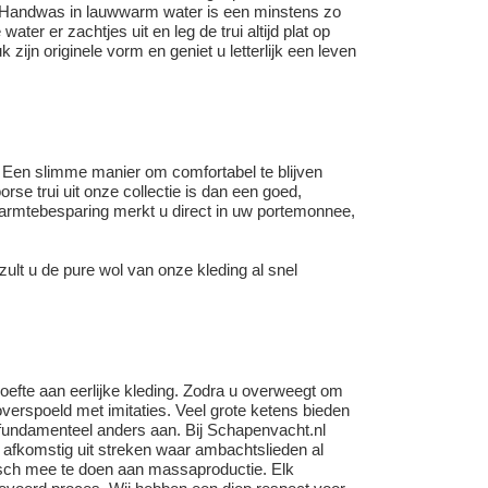
. Handwas in lauwwarm water is een minstens zo
 water er zachtjes uit en leg de trui altijd plat op
jn originele vorm en geniet u letterlijk een leven
. Een slimme manier om comfortabel te blijven
se trui uit onze collectie is dan een goed,
armtebesparing merkt u direct in uw portemonnee,
ult u de pure wol van onze kleding al snel
oefte aan eerlijke kleding. Zodra u overweegt om
 overspoeld met imitaties. Veel grote ketens bieden
 fundamenteel anders aan. Bij
Schapenvacht
.nl
n afkomstig uit streken waar ambachtslieden al
risch mee te doen aan massaproductie. Elk