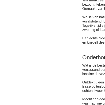
Wat maakt een 
bezocht, teken
Gemaakt van ho
Wol is van natu
vuilafstotend.
Tegelijkertijd
zweterig of kl
Een echte Noor
en kriebelt dez
Onderhou
Wat is de best
verrassend een
lanoline de vez
Ontdekt u een 
frisse buitenlu
ochtend weer he
Mocht een daad
wasmachine geb