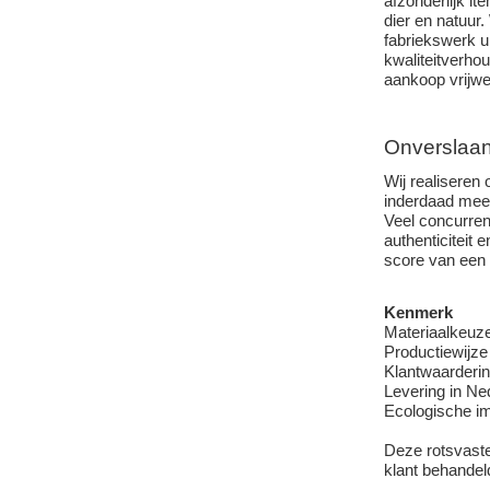
afzonderlijk i
dier en natuur.
fabriekswerk ui
kwaliteitverhou
aankoop vrijwe
Onverslaan
Wij realiseren 
inderdaad meer
Veel concurren
authenticiteit
score van een 
Kenmerk
Materiaalkeuz
Productiewijze
Klantwaarderi
Levering in Ne
Ecologische i
Deze rotsvaste
klant behandel