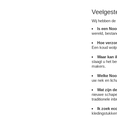
Veelgest
Wij hebben de 
Is een Noo
wereld, besta
Hoe verzor
Een koud wolpr
Waar kan i
slaagt u het be
makers.
Welke Noor
uw nek en lich
Wat zijn d
nieuwe schapen
traditionele in
Ik zoek ec
kledingstukken