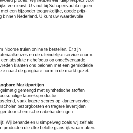
gevoerd proces. Wij hebben een diep respect voor
ijks vernieuwt. U vindt bij
Schapenvacht.nl
geen
 met een bijzonder toegankelijke, goede prijs-
ring binnen Nederland. U kunt uw waardevolle
 Noorse truien online te bestellen. Er zijn
teriaalkeuzes en de uiteindelijke service enorm.
or een absolute nichefocus op ongeëvenaarde
 tevreden klanten ons belonen met een gemiddelde
jze naast de gangbare norm in de markt gezet.
ngbare Marktpartijen
gelmatig gemengd met synthetische stoffen
ootschalige fabrieksproductie
sselend, vaak lagere scores op klantenservice
rscholen bezorgkosten en tragere levertijden
ger door chemische nabehandelingen
f. Wij behandelen u simpelweg zoals wij zelf als
en producten die elke belofte glansrijk waarmaken.