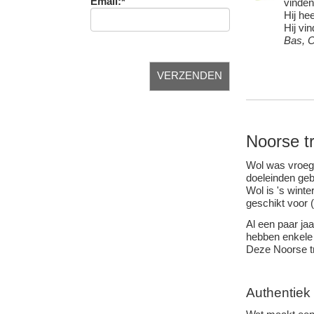
Email:*
vinden
Hij he
Hij vin
Bas, 
Noorse tr
Wol was vroege
doeleinden geb
Wol is 's wint
geschikt voor 
Al een paar ja
hebben enkele 
Deze Noorse tr
Authentiek 