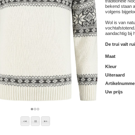
traditionele No
bekend staan al
volgens bijgelo
Wol is van nat
vochtafstotend
aandachtig bij 
De trui valt r
Maat
Kleur
Uiteraard
Artikelnumme
Uw prijs