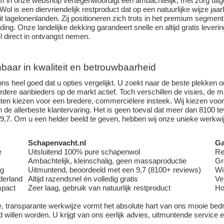
tem in onze webshop vertegenwoordigt een ambachtelijk, met zorg uit
 Wol is een diervriendelijk restproduct dat op een natuurlijke wijze jaarl
t lagelonenlanden. Zij positioneren zich trots in het premium segment
ding. Onze landelijke dekking garandeert snelle en altijd gratis leve
l direct in ontvangst nemen.
baar in kwaliteit en betrouwbaarheid
ons heel goed dat u opties vergelijkt. U zoekt naar de beste plekken om
dere aanbieders op de markt actief. Toch verschillen de visies, de ma
ten kiezen voor een bredere, commerciëlere insteek. Wij kiezen vo
 en de allerbeste klantervaring. Het is geen toeval dat meer dan 8100
9,7. Om u een helder beeld te geven, hebben wij onze unieke werkwi
Schapenvacht.nl
Ga
e
Uitsluitend 100% pure schapenwol
Re
Ambachtelijk, kleinschalig, geen massaproductie
Gr
ng
Uitmuntend, beoordeeld met een 9,7 (8100+ reviews)
Wi
derland
Altijd razendsnel én volledig gratis
Ve
mpact
Zeer laag, gebruik van natuurlijk restproduct
Ho
, transparante werkwijze vormt het absolute hart van ons mooie bedrij
d willen worden. U krijgt van ons eerlijk advies, uitmuntende service 