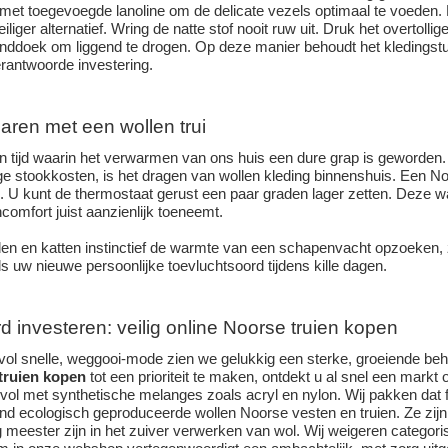
et toegevoegde lanoline om de delicate vezels optimaal te voeden
iliger alternatief. Wring de natte stof nooit ruw uit. Druk het overtollige
ddoek om liggend te drogen. Op deze manier behoudt het kledingstuk zi
rantwoorde investering.
aren met een wollen trui
n tijd waarin het verwarmen van ons huis een dure grap is geworden
e stookkosten, is het dragen van wollen kleding binnenshuis. Een Noor
 U kunt de thermostaat gerust een paar graden lager zetten. Deze w
comfort juist aanzienlijk toeneemt.
en en katten instinctief de warmte van een
schapenvacht
opzoeken, z
 uw nieuwe persoonlijke toevluchtsoord tijdens kille dagen.
 investeren: veilig online Noorse truien kopen
k vol snelle, weggooi-mode zien we gelukkig een sterke, groeiende beh
truien kopen
tot een prioriteit te maken, ontdekt u al snel een markt
vol met synthetische melanges zoals acryl en nylon. Wij pakken dat
itend ecologisch geproduceerde wollen Noorse vesten en truien. Ze zij
g meester zijn in het zuiver verwerken van wol. Wij weigeren catego