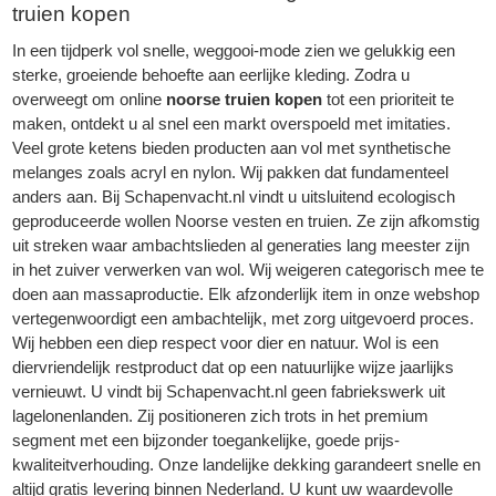
truien kopen
In een tijdperk vol snelle, weggooi-mode zien we gelukkig een
sterke, groeiende behoefte aan eerlijke kleding. Zodra u
overweegt om online
noorse truien kopen
tot een prioriteit te
maken, ontdekt u al snel een markt overspoeld met imitaties.
Veel grote ketens bieden producten aan vol met synthetische
melanges zoals acryl en nylon. Wij pakken dat fundamenteel
anders aan. Bij
Schapenvacht
.nl vindt u uitsluitend ecologisch
geproduceerde wollen Noorse vesten en truien. Ze zijn afkomstig
uit streken waar ambachtslieden al generaties lang meester zijn
in het zuiver verwerken van wol. Wij weigeren categorisch mee te
doen aan massaproductie. Elk afzonderlijk item in onze webshop
vertegenwoordigt een ambachtelijk, met zorg uitgevoerd proces.
Wij hebben een diep respect voor dier en natuur. Wol is een
diervriendelijk restproduct dat op een natuurlijke wijze jaarlijks
vernieuwt. U vindt bij
Schapenvacht.nl
geen fabriekswerk uit
lagelonenlanden. Zij positioneren zich trots in het premium
segment met een bijzonder toegankelijke, goede prijs-
kwaliteitverhouding. Onze landelijke dekking garandeert snelle en
altijd gratis levering binnen Nederland. U kunt uw waardevolle