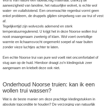
Wol is van nature een fabelachtig materiaal. Dankzij de
aanwezigheid van lanoline, het natuurlijke wolvet, is echte wol
water- en vuilafstotend. Een onverwachte regenbui vormt geen
enkel probleem, de druppels glijden simpelweg van uw trui of vest
af.
Tegelijkertijd zijn wolvezels ademend en sterk
temperatuurregulerend. U krijgt het in deze Noorse wollen trui
nooit onaangenaam zweterig of klam. Wol voert overtollige
warmte en lichaamsvocht ongemerkt soepel af naar buiten
zonder vieze luchtjes achter te laten.
Een echte Noorse trui van pure wol voelt niet oncomfortabel of
stug aan op de huid. Hierdoor draagt zo’n kledingstuk zeer
aangenaam en kriebelt deze ook niet.
Onderhoud Noorse truien: kan ik een
wollen trui wassen?
Wat is de beste manier om deze prachtige kledingstukken in
absolute topconditie te houden? De verzorging van natuurlijk