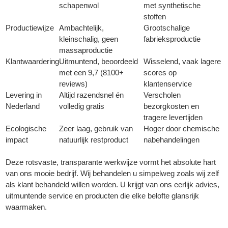
schapenwol
met synthetische
stoffen
Productiewijze
Ambachtelijk,
Grootschalige
kleinschalig, geen
fabrieksproductie
massaproductie
Klantwaardering
Uitmuntend, beoordeeld
Wisselend, vaak lagere
met een 9,7 (8100+
scores op
reviews)
klantenservice
Levering in
Altijd razendsnel én
Verscholen
Nederland
volledig gratis
bezorgkosten en
tragere levertijden
Ecologische
Zeer laag, gebruik van
Hoger door chemische
impact
natuurlijk restproduct
nabehandelingen
Deze rotsvaste, transparante werkwijze vormt het absolute hart
van ons mooie bedrijf. Wij behandelen u simpelweg zoals wij zelf
als klant behandeld willen worden. U krijgt van ons eerlijk advies,
uitmuntende service en producten die elke belofte glansrijk
waarmaken.