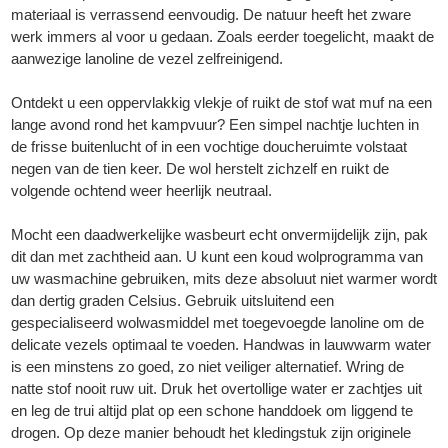
materiaal is verrassend eenvoudig. De natuur heeft het zware
werk immers al voor u gedaan. Zoals eerder toegelicht, maakt de
aanwezige lanoline de vezel zelfreinigend.
Ontdekt u een oppervlakkig vlekje of ruikt de stof wat muf na een
lange avond rond het kampvuur? Een simpel nachtje luchten in
de frisse buitenlucht of in een vochtige doucheruimte volstaat
negen van de tien keer. De wol herstelt zichzelf en ruikt de
volgende ochtend weer heerlijk neutraal.
Mocht een daadwerkelijke wasbeurt echt onvermijdelijk zijn, pak
dit dan met zachtheid aan. U kunt een koud wolprogramma van
uw wasmachine gebruiken, mits deze absoluut niet warmer wordt
dan dertig graden Celsius. Gebruik uitsluitend een
gespecialiseerd wolwasmiddel met toegevoegde lanoline om de
delicate vezels optimaal te voeden. Handwas in lauwwarm water
is een minstens zo goed, zo niet veiliger alternatief. Wring de
natte stof nooit ruw uit. Druk het overtollige water er zachtjes uit
en leg de trui altijd plat op een schone handdoek om liggend te
drogen. Op deze manier behoudt het kledingstuk zijn originele