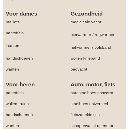
Voor dames
Gezondheid
maillots
medicinale vacht
pantoffels
nierwarmer
/
rugwarmer
laarzen
nekwarmer
/
polsband
handschoenen
wollen knieband
wanten
bedvacht
Voor heren
Auto, motor, fiets
pantoffels
autostoelhoes pasvorm
wollen truien
stoelhoes universeel
handschoenen
fietszadeldekjes
wanten
schapenvacht op motor