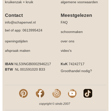
kruikenzak + kruik
algemene voorwaarden
Contact
Meestgelezen
info@schapenvel.nl
FAQ
bel of app: 0613995424
schoonmaken
openingstijden
over ons
afspraak maken
video's
IBAN
NL53INGB0002946217
KvK
74242717
BTW
NL 001591020 B33
Groothandel
nodig?
copyright © sinds 2007