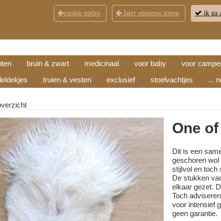
cookie opties
later opnieuw tonen
ik ga 
KLANTENSERVICE
CONTACT
OPENINGSTI
hten
bruin & zwart
medicinaal
voor baby
voor campe
eldekjes
truien & vesten
exclusief
stoelvachtjes
... 
▼
overzicht
One of
Dit is een sam
geschoren wol i
stijlvol en toc
De stukken vac
elkaar gezet. D
Toch adviseren
voor intensief
geen garantie.