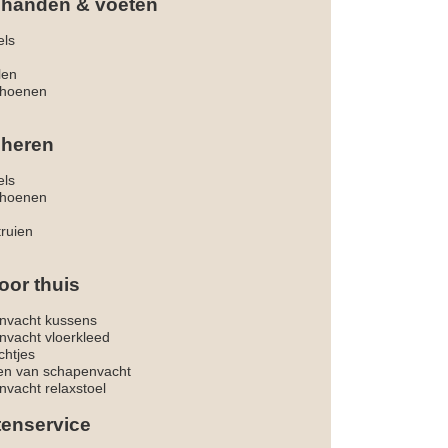
 handen & voeten
els
len
hoenen
 heren
els
hoenen
truien
oor thuis
nvacht kussens
nvacht vloerkleed
chtjes
ken van schapenvacht
vacht relaxstoel
tenservice