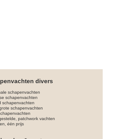
penvachten divers
nale schapenvachten
dse schapenvachten
d schapenvachten
rote schapenvachten
 schapenvachten
estelde, patchwork vachten
en, één prijs