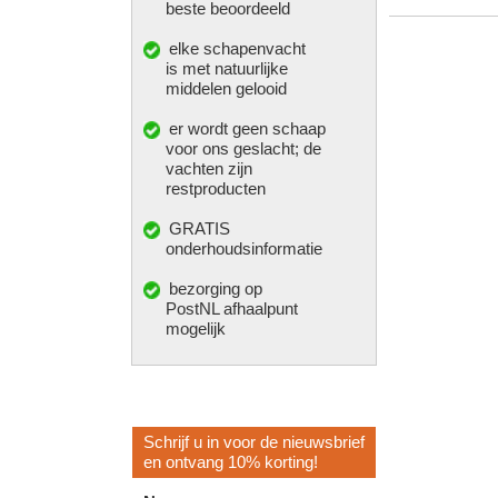
beste beoordeeld
elke
schapenvacht
is met natuurlijke
middelen gelooid
er wordt geen schaap
voor ons geslacht; de
vachten zijn
restproducten
GRATIS
onderhoudsinformatie
bezorging op
PostNL afhaalpunt
mogelijk
Schrijf u in voor de nieuwsbrief
en ontvang 10% korting!