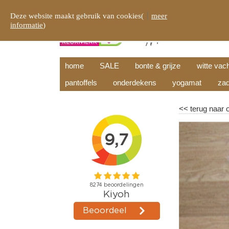
Deze website maakt gebruik van cookies(
meer
informatie
)
home
SALE
bonte & grijze
witte vac
pantoffels
onderdekens
yogamat
zad
<<
terug naar 