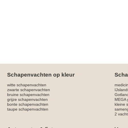
Schapenvachten op kleur
Scha
witte schapenvachten
medici
zwarte schapenvachten
IJslan
bruine schapenvachten
Gotlan
grijze schapenvachten
MEGA g
bonte schapenvachten
kleine
taupe schapenvachten
sameng
2 vacht