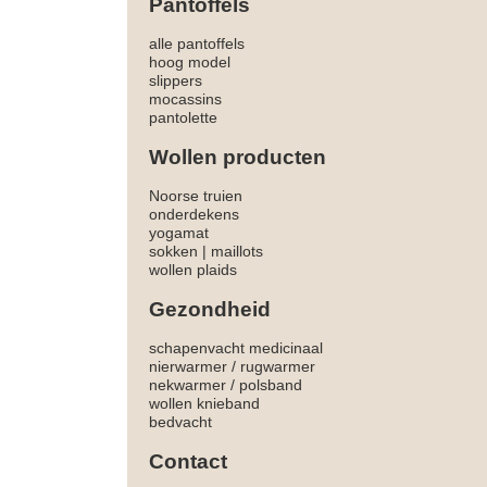
Pantoffels
alle pantoffels
hoog model
slippers
mocassins
pantolette
Wollen producten
Noorse truien
onderdekens
yogamat
sokken
|
maillots
wollen plaids
Gezondheid
schapenvacht medicinaal
nierwarmer
/
rugwarmer
nekwarmer
/
polsband
wollen knieband
bedvacht
Contact