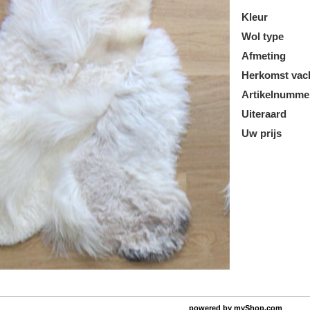
Kleur
Wol type
Afmeting
Herkomst vac
Artikelnumme
Uiteraard
Uw prijs
powered by
myShop.com