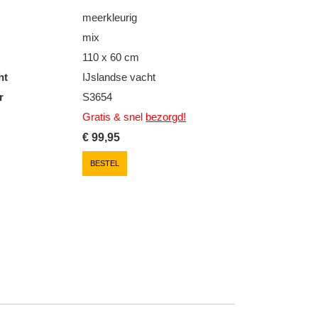
meerkleurig
mix
110 x 60 cm
ht
IJslandse vacht
r
S3654
Gratis & snel
bezorgd!
€
99,95
BESTEL