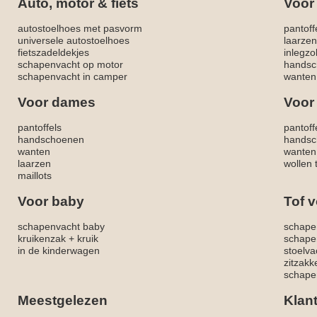
Auto, motor & fiets
Voor
autostoelhoes met pasvorm
pantoff
universele autostoelhoes
laarzen
fietszadeldekjes
inlegzo
schapenvacht op motor
handsc
schapenvacht in camper
wanten
Voor dames
Voor
pantoffels
pantoff
handschoenen
handsc
wanten
wanten
laarzen
wollen 
maillots
Voor baby
Tof v
schapenvacht baby
schape
kruikenzak + kruik
schape
in de kinderwagen
stoelva
zitzak
schapen
Meestgelezen
Klan