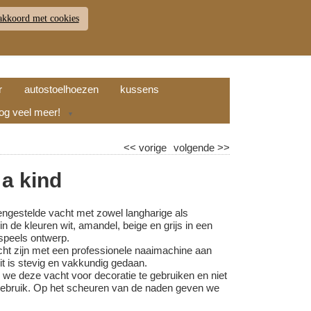
akkoord met cookies
JDEN
RETOUR
WINKELWAGEN (
0
)
9.7
r
autostoelhoezen
kussens
nog veel meer!
▼
<<
vorige
volgende
>>
 a kind
engestelde vacht met zowel langharige als
n de kleuren wit, amandel, beige en grijs in een
h speels ontwerp.
ht zijn met een professionele naaimachine aan
it is stevig en vakkundig gedaan.
 we deze vacht voor decoratie te gebruiken en niet
 gebruik. Op het scheuren van de naden geven we