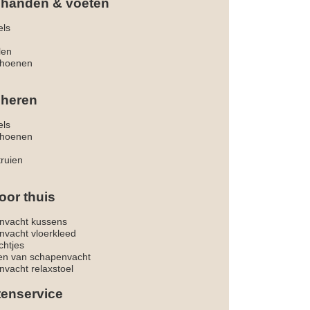
 handen & voeten
els
len
hoenen
 heren
els
hoenen
truien
oor thuis
nvacht kussens
nvacht vloerkleed
chtjes
ken van schapenvacht
vacht relaxstoel
tenservice