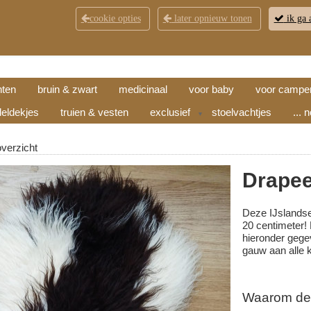
cookie opties
later opnieuw tonen
ik ga 
KLANTENSERVICE
CONTACT
OPENINGSTI
hten
bruin & zwart
medicinaal
voor baby
voor campe
eldekjes
truien & vesten
exclusief
stoelvachtjes
... 
▼
overzicht
Drapee
Deze IJslandse
20 centimeter!
hieronder gege
gauw aan alle 
Waarom deze