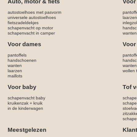
Auto, motor & fiets
Voor
autostoelhoes met pasvorm
pantoff
universele autostoelhoes
laarzen
fietszadeldekjes
inlegzo
schapenvacht op motor
handsc
schapenvacht in camper
wanten
Voor dames
Voor
pantoffels
pantoff
handschoenen
handsc
wanten
wanten
laarzen
wollen 
maillots
Voor baby
Tof v
schapenvacht baby
schape
kruikenzak + kruik
schape
in de kinderwagen
stoelva
zitzak
schapen
Meestgelezen
Klan