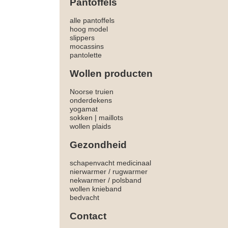
Pantoffels
alle pantoffels
hoog model
slippers
mocassins
pantolette
Wollen producten
Noorse truien
onderdekens
yogamat
sokken
|
maillots
wollen plaids
Gezondheid
schapenvacht medicinaal
nierwarmer
/
rugwarmer
nekwarmer
/
polsband
wollen knieband
bedvacht
Contact