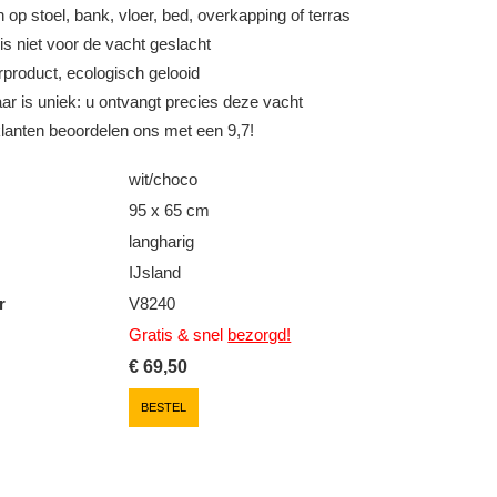
 op stoel, bank, vloer, bed, overkapping of terras
is niet voor de vacht geslacht
product, ecologisch gelooid
ar is uniek: u ontvangt precies deze vacht
klanten beoordelen ons met een 9,7!
wit/choco
95 x 65 cm
langharig
IJsland
r
V8240
Gratis & snel
bezorgd!
€
69,50
BESTEL