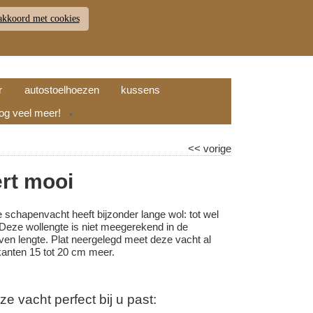
akkoord met cookies
JDEN
RETOUR
WINKELWAGEN (
0
)
9.7
r
autostoelhoezen
kussens
nog veel meer!
▼
<<
vorige
rt mooi
 schapenvacht heeft bijzonder lange wol: tot wel
 Deze wollengte is niet meegerekend in de
ven lengte. Plat neergelegd meet deze vacht al
kanten 15 tot 20 cm meer.
 vacht perfect bij u past: