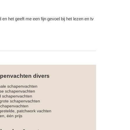
en het geeft me een fijn gevoel bij het lezen en tv
penvachten divers
nale schapenvachten
dse schapenvachten
d schapenvachten
rote schapenvachten
 schapenvachten
estelde, patchwork vachten
en, één prijs