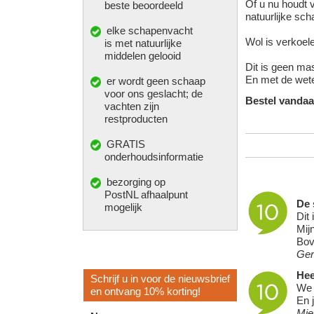
Of u nu houdt 
beste beoordeeld
natuurlijke scha
elke
schapenvacht
Wol is verkoel
is met natuurlijke
middelen gelooid
Dit is geen ma
En met de weten
er wordt geen schaap
voor ons geslacht; de
Bestel vandaa
vachten zijn
restproducten
GRATIS
onderhoudsinformatie
bezorging op
PostNL afhaalpunt
De
mogelijk
Dit
Mij
Bov
Ger
Hee
Schrijf u in voor de nieuwsbrief
We 
en ontvang 10% korting!
En 
Mie