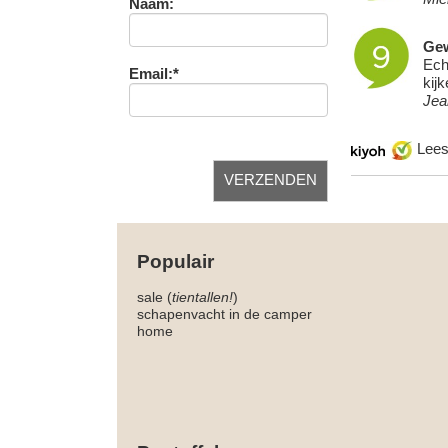
Naam:
Gew
Ech
Email:*
kijk
Jea
Lee
Populair
sale (
tientallen!
)
schapenvacht in de camper
home