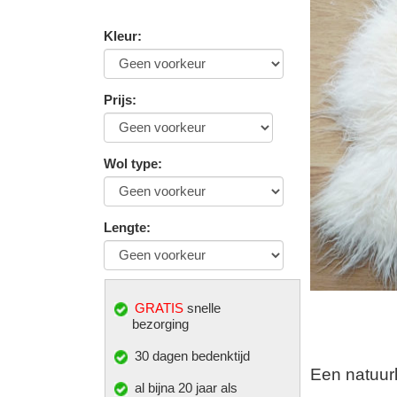
Kleur
:
Prijs
:
Wol type
:
Lengte
:
GRATIS
snelle
bezorging
30 dagen bedenktijd
Een natuurl
al bijna 20 jaar als