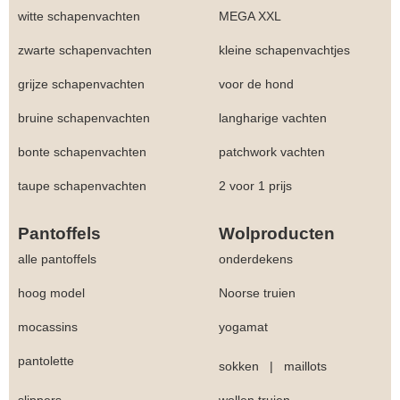
witte schapenvachten
MEGA XXL
zwarte schapenvachten
kleine schapenvachtjes
grijze schapenvachten
voor de hond
bruine schapenvachten
langharige vachten
bonte schapenvachten
patchwork vachten
taupe schapenvachten
2 voor 1 prijs
Pantoffels
Wolproducten
alle pantoffels
onderdekens
hoog model
Noorse truien
mocassins
yogamat
pantolette
sokken
|
maillots
slippers
wollen truien