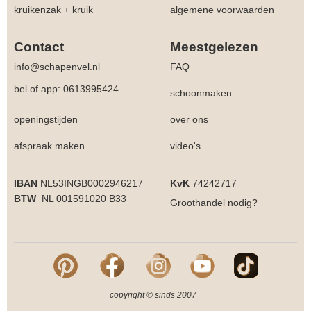
kruikenzak + kruik
algemene voorwaarden
Contact
Meestgelezen
info@schapenvel.nl
FAQ
bel of app: 0613995424
schoonmaken
openingstijden
over ons
afspraak maken
video's
IBAN
NL53INGB0002946217
KvK
74242717
BTW
NL 001591020 B33
Groothandel
nodig?
copyright © sinds 2007