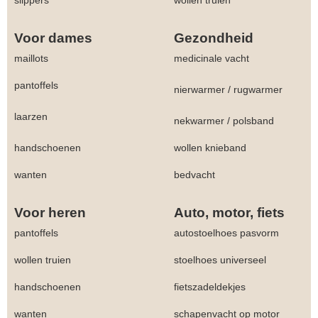
Voor dames
Gezondheid
maillots
medicinale vacht
pantoffels
nierwarmer
/
rugwarmer
laarzen
nekwarmer
/
polsband
handschoenen
wollen knieband
wanten
bedvacht
Voor heren
Auto, motor, fiets
pantoffels
autostoelhoes pasvorm
wollen truien
stoelhoes universeel
handschoenen
fietszadeldekjes
wanten
schapenvacht op motor