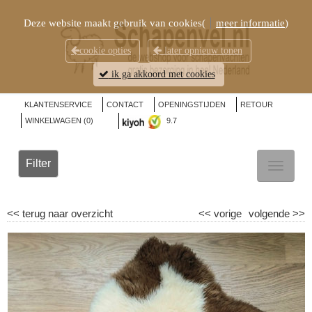
Deze website maakt gebruik van cookies(
meer informatie
)
cookie opties
later opnieuw tonen
ik ga akkoord met cookies
KLANTENSERVICE
CONTACT
OPENINGSTIJDEN
RETOUR
WINKELWAGEN (
0
)
9.7
Filter
TOGGL
NAVIG
<<
terug naar overzicht
<<
vorige
volgende
>>