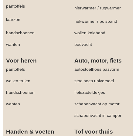
pantoffels
nierwarmer
/
rugwarmer
laarzen
nekwarmer
/
polsband
handschoenen
wollen knieband
wanten
bedvacht
Voor heren
Auto, motor, fiets
pantoffels
autostoelhoes pasvorm
wollen truien
stoelhoes universeel
handschoenen
fietszadeldekjes
wanten
schapenvacht op motor
schapenvacht in camper
Handen & voeten
Tof voor thuis