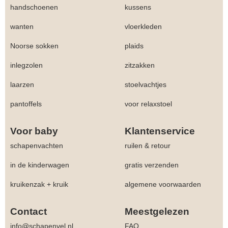
handschoenen
kussens
wanten
vloerkleden
Noorse sokken
plaids
inlegzolen
zitzakken
laarzen
stoelvachtjes
pantoffels
voor relaxstoel
Voor baby
Klantenservice
schapenvachten
ruilen & retour
in de kinderwagen
gratis verzenden
kruikenzak + kruik
algemene voorwaarden
Contact
Meestgelezen
info@schapenvel.nl
FAQ