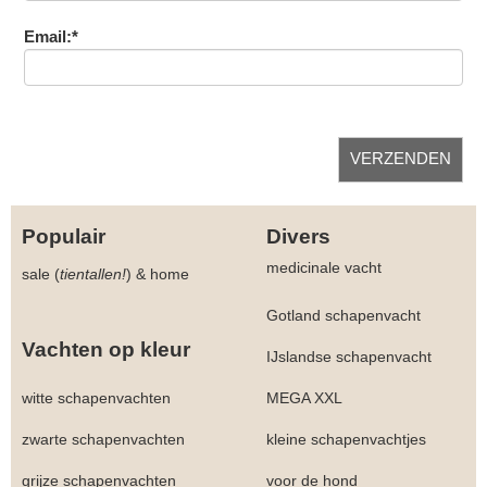
Email:*
Populair
Divers
medicinale vacht
sale (
tientallen!
)
&
home
Gotland schapenvacht
Vachten op kleur
IJslandse schapenvacht
witte schapenvachten
MEGA XXL
zwarte schapenvachten
kleine schapenvachtjes
grijze schapenvachten
voor de hond