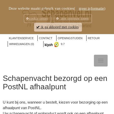
Deze website maakt gebruik van cookies(
meer informatie
)
cookie opties
later opnieuw tonen
ik ga akkoord met cookies
KLANTENSERVICE
CONTACT
OPENINGSTIJDEN
RETOUR
WINKELWAGEN (
0
)
9.7
TOGGL
NAVIG
Schapenvacht bezorgd op een
PostNL afhaalpunt
U kunt bij ons, wanneer u bestelt, kiezen voor bezorging op een
afhaalpunt van PostNL.
Uw schapenvacht of wolproduct wordt ook op een afhaalpunt