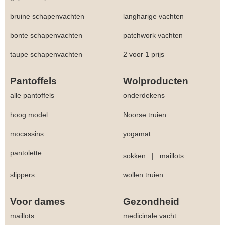
bruine schapenvachten
langharige vachten
bonte schapenvachten
patchwork vachten
taupe schapenvachten
2 voor 1 prijs
Pantoffels
Wolproducten
alle pantoffels
onderdekens
hoog model
Noorse truien
mocassins
yogamat
pantolette
sokken
|
maillots
slippers
wollen truien
Voor dames
Gezondheid
maillots
medicinale vacht